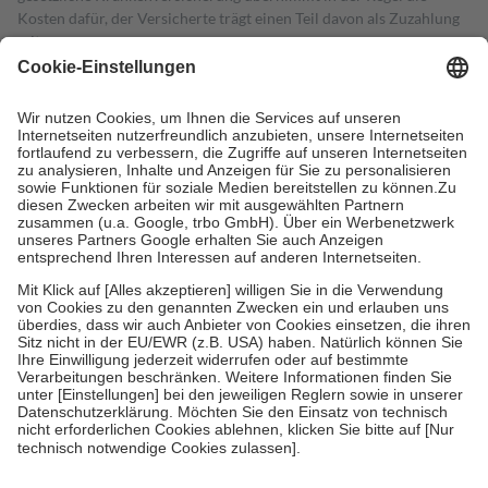
Kosten dafür, der Versicherte trägt einen Teil davon als Zuzahlung
mit.
Grundsätzlich leisten Mitglieder Zuzahlungen in Höhe von zehn
Prozent des Abgabepreises,
mindestens
jedoch
fünf Euro
und
höchstens zehn Euro.
Es sind jedoch nie mehr als die tatsächlichen
Kosten der Leistung zu entrichten.
Diese Regeln gelten grundsätzlich auch für Online-Apotheken.
Bei Heilmitteln und häuslicher Krankenpflege beträgt die
Zuzahlung zehn Prozent der Kosten sowie zehn Euro je
Verordnung.
Um das Engagement der Versicherten für ihre eigene Gesundheit zu
stärken und die besondere Stellung der Familie zu unterstützen,
fallen
keine Zuzahlungen
an bei:
• Kindern und Jugendlichen bis zum vollendeten 18. Lebensjahr
mit Ausnahme der Fahrkosten
• Untersuchungen zur Vorsorge und Früherkennung, die von der
GKV getragen werden
• empfohlenen Schutzimpfungen
• Harn- und Blutteststreifen
Wir nutzen Trusted Shops als unabhängigen Dienstleister für die