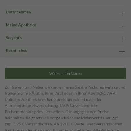
Unternehmen
Meine Apotheke
So geht's
Rechtliches
Widerruf erklären
Zu Risiken und Nebenwirkungen lesen Sie die Packungsbeilage und
fragen Sie Ihre Ärztin, Ihren Arzt oder in Ihrer Apotheke. AVP:
Üblicher Apothekenverkaufspreis berechnet nach der
Arzneimittelpreisverordnung. UVP: Unverbindliche
Preisempfehlung des Herstellers. Die angegebenen Preise
beinhalten die gesetzlich vorgeschriebene Mehrwertsteuer, ggf.
zzgl. 3,95 € Versandkosten. Ab 29,00 € Bestell­wert versand­kosten­
frei. Preisänderungen und Irrtümer vorbehalten. Alle Angebote