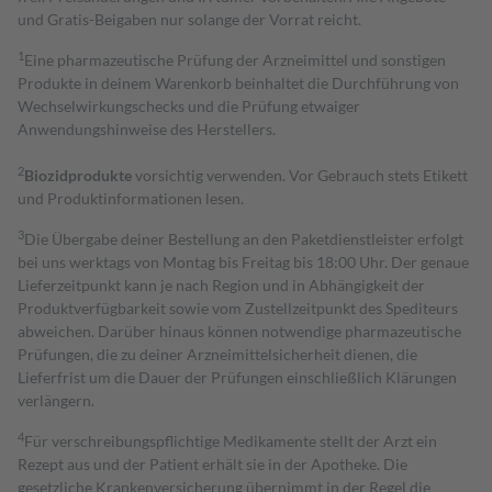
und Gratis-Beigaben nur solange der Vorrat reicht.
1
Eine pharmazeutische Prüfung der Arzneimittel und sonstigen
Produkte in deinem Warenkorb beinhaltet die Durchführung von
Wechselwirkungschecks und die Prüfung etwaiger
Anwendungshinweise des Herstellers.
2
Biozidprodukte
vorsichtig verwenden. Vor Gebrauch stets Etikett
und Produktinformationen lesen.
3
Die Übergabe deiner Bestellung an den Paketdienstleister erfolgt
bei uns werktags von Montag bis Freitag bis 18:00 Uhr. Der genaue
Lieferzeitpunkt kann je nach Region und in Abhängigkeit der
Produktverfügbarkeit sowie vom Zustellzeitpunkt des Spediteurs
abweichen. Darüber hinaus können notwendige pharmazeutische
Prüfungen, die zu deiner Arzneimittelsicherheit dienen, die
Lieferfrist um die Dauer der Prüfungen einschließlich Klärungen
verlängern.
4
Für verschreibungspflichtige Medikamente stellt der Arzt ein
Rezept aus und der Patient erhält sie in der Apotheke. Die
gesetzliche Krankenversicherung übernimmt in der Regel die