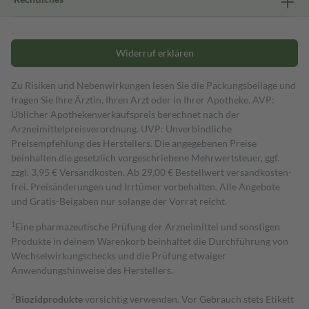
Widerruf erklären
Zu Risiken und Nebenwirkungen lesen Sie die Packungsbeilage und
fragen Sie Ihre Ärztin, Ihren Arzt oder in Ihrer Apotheke. AVP:
Üblicher Apothekenverkaufspreis berechnet nach der
Arzneimittelpreisverordnung. UVP: Unverbindliche
Preisempfehlung des Herstellers. Die angegebenen Preise
beinhalten die gesetzlich vorgeschriebene Mehrwertsteuer, ggf.
zzgl. 3,95 € Versandkosten. Ab 29,00 € Bestell­wert versand­kosten­
frei. Preisänderungen und Irrtümer vorbehalten. Alle Angebote
und Gratis-Beigaben nur solange der Vorrat reicht.
1
Eine pharmazeutische Prüfung der Arzneimittel und sonstigen
Produkte in deinem Warenkorb beinhaltet die Durchführung von
Wechselwirkungschecks und die Prüfung etwaiger
Anwendungshinweise des Herstellers.
2
Biozidprodukte
vorsichtig verwenden. Vor Gebrauch stets Etikett