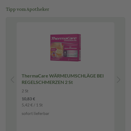
Tipp vom Apotheker
ThermaCare WÄRMEUMSCHLÄGE BEI
Ma
REGELSCHMERZEN 2 St
Ka
60 
2 St
Ka
10,83 €
5,42 € / 1 St
-2
sofort lieferbar
17,
247
sof