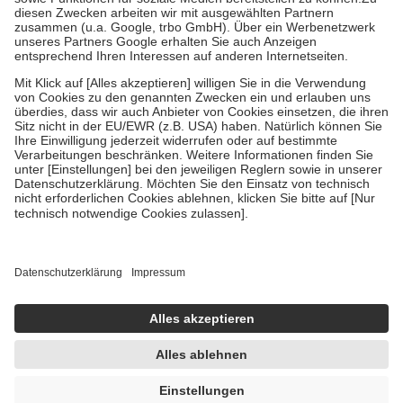
Zuzahlung zehn Prozent der Kosten sowie zehn Euro je
Verordnung.
Um das Engagement der Versicherten für ihre eigene Gesundheit zu
stärken und die besondere Stellung der Familie zu unterstützen,
fallen
keine Zuzahlungen
an bei:
• Kindern und Jugendlichen bis zum vollendeten 18. Lebensjahr
mit Ausnahme der Fahrkosten
• Untersuchungen zur Vorsorge und Früherkennung, die von der
GKV getragen werden
• empfohlenen Schutzimpfungen
• Harn- und Blutteststreifen
Wir nutzen Trusted Shops als unabhängigen Dienstleister für die
Einholung von Bewertungen. Trusted Shops hat Maßnahmen
getroffen, um sicherzustellen, dass es sich um echte Bewertungen
handelt. Mehr Informationen findest du hier:
https://help.etrusted.com/hc/de/articles/4419944605341
Einige Bilder und Inhalte wurden unter Zuhilfenahme künstlicher
Intelligenz erstellt.
AVP:
3,80 €