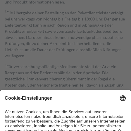
und Produktinformationen lesen.
3
Die Übergabe deiner Bestellung an den Paketdienstleister erfolgt
bei uns werktags von Montag bis Freitag bis 18:00 Uhr. Der genaue
Lieferzeitpunkt kann je nach Region und in Abhängigkeit der
Produktverfügbarkeit sowie vom Zustellzeitpunkt des Spediteurs
abweichen. Darüber hinaus können notwendige pharmazeutische
Prüfungen, die zu deiner Arzneimittelsicherheit dienen, die
Lieferfrist um die Dauer der Prüfungen einschließlich Klärungen
verlängern.
4
Für verschreibungspflichtige Medikamente stellt der Arzt ein
Rezept aus und der Patient erhält sie in der Apotheke. Die
gesetzliche Krankenversicherung übernimmt in der Regel die
Kosten dafür, der Versicherte trägt einen Teil davon als Zuzahlung
mit.
Grundsätzlich leisten Mitglieder Zuzahlungen in Höhe von zehn
Prozent des Abgabepreises,
mindestens
jedoch
fünf Euro
und
höchstens zehn Euro.
Es sind jedoch nie mehr als die tatsächlichen
Kosten der Leistung zu entrichten.
Diese Regeln gelten grundsätzlich auch für Online-Apotheken.
Bei Heilmitteln und häuslicher Krankenpflege beträgt die