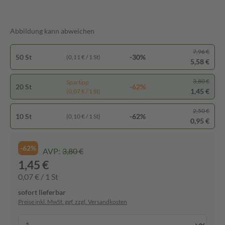
Abbildung kann abweichen
7,96 €
50 St
-30%
(0,11 € / 1 St)
5,58 €
3,80 €
Spartipp
20 St
-62%
1,45 €
(0,07 € / 1 St)
2,50 €
10 St
-62%
(0,10 € / 1 St)
0,95 €
-62%
AVP:
3,80 €
1,45 €
0,07 € / 1 St
sofort lieferbar
Preise inkl. MwSt. ggf. zzgl. Versandkosten