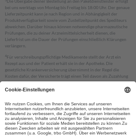
Die Übergabe deiner Bestellung an den Paketdienstleister erfolgt
bei uns werktags von Montag bis Freitag bis 18:00 Uhr. Der genaue
Lieferzeitpunkt kann je nach Region und in Abhängigkeit der
Produktverfügbarkeit sowie vom Zustellzeitpunkt des Spediteurs
abweichen. Darüber hinaus können notwendige pharmazeutische
Prüfungen, die zu deiner Arzneimittelsicherheit dienen, die
Lieferfrist um die Dauer der Prüfungen einschließlich Klärungen
verlängern.
4
Für verschreibungspflichtige Medikamente stellt der Arzt ein
Rezept aus und der Patient erhält sie in der Apotheke. Die
gesetzliche Krankenversicherung übernimmt in der Regel die
Kosten dafür, der Versicherte trägt einen Teil davon als Zuzahlung
mit.
Grundsätzlich leisten Mitglieder Zuzahlungen in Höhe von zehn
Prozent des Abgabepreises,
mindestens
jedoch
fünf Euro
und
höchstens zehn Euro.
Es sind jedoch nie mehr als die tatsächlichen
Kosten der Leistung zu entrichten.
Diese Regeln gelten grundsätzlich auch für Online-Apotheken.
Bei Heilmitteln und häuslicher Krankenpflege beträgt die
Zuzahlung zehn Prozent der Kosten sowie zehn Euro je
Verordnung.