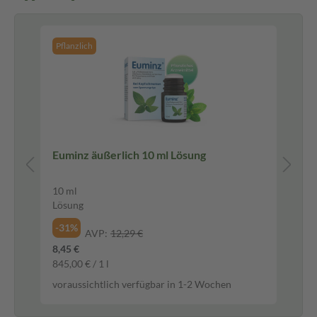
Pflanzlich
Euminz äußerlich 10 ml Lösung
Mu
Fi
10 ml
90 
Lösung
Fil
-31%
-5
AVP:
12,29 €
8,45 €
16,
845,00 € / 1 l
0,1
voraussichtlich verfügbar in 1-2 Wochen
vor