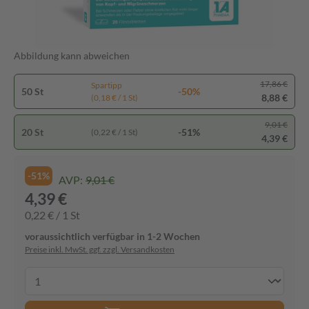
Abbildung kann abweichen
17,86 €
Spartipp
50 St
-50%
8,88 €
(0,18 € / 1 St)
9,01 €
20 St
-51%
(0,22 € / 1 St)
4,39 €
-51%
AVP:
9,01 €
4,39 €
0,22 € / 1 St
voraussichtlich verfügbar in 1-2 Wochen
Preise inkl. MwSt. ggf. zzgl. Versandkosten