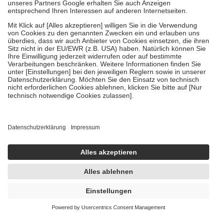
Um das Engagement der Versicherten für ihre eigene Gesundheit zu
stärken und die besondere Stellung der Familie zu unterstützen,
fallen
keine Zuzahlungen
an bei:
• Kindern und Jugendlichen bis zum vollendeten 18. Lebensjahr
mit Ausnahme der Fahrkosten
• Untersuchungen zur Vorsorge und Früherkennung, die von der
GKV getragen werden
• empfohlenen Schutzimpfungen
• Harn- und Blutteststreifen
Wir nutzen Trusted Shops als unabhängigen Dienstleister für die
Einholung von Bewertungen. Trusted Shops hat Maßnahmen
getroffen, um sicherzustellen, dass es sich um echte Bewertungen
handelt. Mehr Informationen findest du hier:
https://help.etrusted.com/hc/de/articles/4419944605341
Einige Bilder und Inhalte wurden unter Zuhilfenahme künstlicher
Intelligenz erstellt.
AVP:
9,01 €
4,39 €