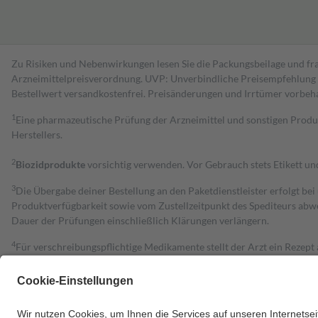
Zu Risiken und Nebenwirkungen lesen Sie die Packungsbeilage und fra
Arzneimittelpreisverordnung. UVP: Unverbindliche Preisempfehlung de
Bestell­wert versand­kosten­frei. Preisänderungen und Irrtümer vorbeh
1
Eine pharmazeutische Prüfung der Arzneimittel und sonstigen Pro
Herstellers.
2
Biozidprodukte
vorsichtig verwenden. Vor Gebrauch stets Etikett u
3
Die Übergabe deiner Bestellung an den Paketdienstleister erfolgt bei
Produktverfügbarkeit sowie vom Zustellzeitpunkt des Spediteurs abwe
Dauer der Prüfungen einschließlich Klärungen verlängern.
4
Für verschreibungspflichtige Medikamente stellt der Arzt ein Rezept 
trägt einen Teil davon als Zuzahlung mit.
Grundsätzlich leisten Mitglieder Zuzahlungen in Höhe von zehn Proz
zu entrichten.
Diese Regeln gelten grundsätzlich auch für Online-Apotheken.