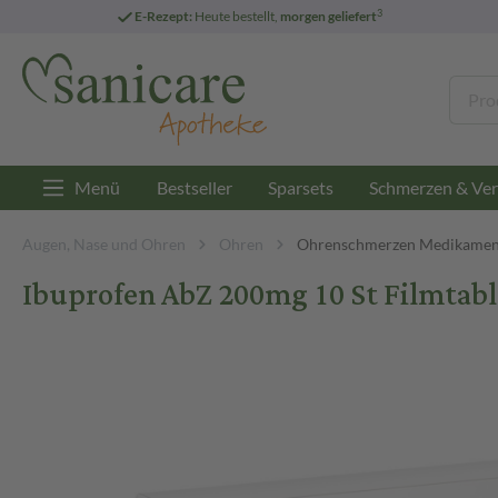
3
E-Rezept:
Heute bestellt,
morgen geliefert
Menü
Bestseller
Sparsets
Schmerzen & Ver
Augen, Nase und Ohren
Ohren
Ohrenschmerzen Medikamen
Ibuprofen AbZ 200mg 10 St Filmtab