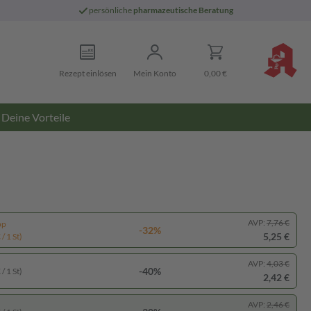
persönliche
pharmazeutische Beratung
Rezept einlösen
Mein Konto
0,00 €
Deine Vorteile
AVP:
7,76 €
pp
-32%
5,25 €
/ 1 St)
AVP:
4,03 €
-40%
/ 1 St)
2,42 €
AVP:
2,46 €