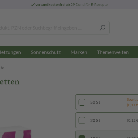
versandkostenfrei
ab 29 € und für E-Rezepte
letzungen
Sonnenschutz
Marken
Themenwelten
te
letten
Sparti
50 St
(0,11 € 
20 St
(0,12 € 