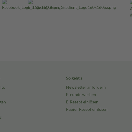
e
So geht's
nto
Newsletter anfordern
Freunde werben
gen
E-Rezept einlösen
Papier Rezept einlösen
g