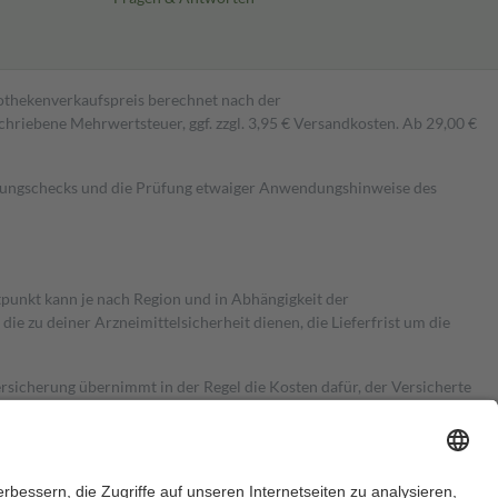
pothekenverkaufspreis berechnet nach der
hriebene Mehrwertsteuer, ggf. zzgl. 3,95 € Versandkosten. Ab 29,00 €
kungschecks und die Prüfung etwaiger Anwendungshinweise des
itpunkt kann je nach Region und in Abhängigkeit der
 zu deiner Arzneimittelsicherheit dienen, die Lieferfrist um die
ersicherung übernimmt in der Regel die Kosten dafür, der Versicherte
Euro.
Es sind jedoch nie mehr als die tatsächlichen Kosten der Leistung