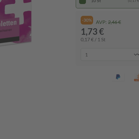
10 St
(0,17 € 
-30%
AVP:
2,46 €
1,73 €
0,17 € / 1 St