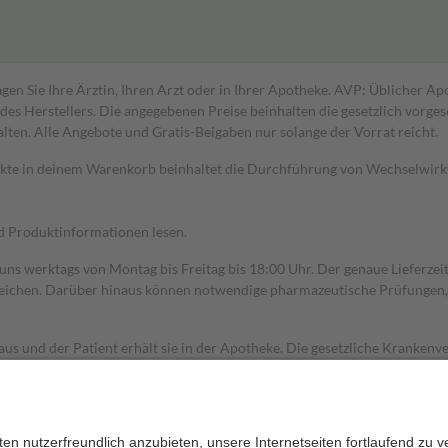
gen Sie Ihre Ärztin, Ihren Arzt oder in Ihrer Apotheke. AVP: Üblicher A
s Herstellers. Die angegebenen Preise beinhalten die gesetzlich vorgesc
alten. Alle Angebote und Gratis-Beigaben nur solange der Vorrat reicht.
dukte in deinem Warenkorb beinhaltet die Durchführung von Wechselwir
nd Produktinformationen lesen.
 uns werktags von Montag bis Freitag bis 18:00 Uhr. Der genaue Lieferze
ichen. Darüber hinaus können notwendige pharmazeutische Prüfungen, die
aus und der Patient erhält sie in der Apotheke. Die gesetzliche Krankenv
ent des Abgabepreises,
mindestens
jedoch
fünf Euro
und
höchstens zehn 