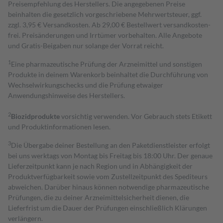
Preisempfehlung des Herstellers. Die angegebenen Preise
beinhalten die gesetzlich vorgeschriebene Mehrwertsteuer, ggf.
zzgl. 3,95 € Versandkosten. Ab 29,00 € Bestell­wert versand­kosten­
frei. Preisänderungen und Irrtümer vorbehalten. Alle Angebote
und Gratis-Beigaben nur solange der Vorrat reicht.
1
Eine pharmazeutische Prüfung der Arzneimittel und sonstigen
Produkte in deinem Warenkorb beinhaltet die Durchführung von
Wechselwirkungschecks und die Prüfung etwaiger
Anwendungshinweise des Herstellers.
2
Biozidprodukte
vorsichtig verwenden. Vor Gebrauch stets Etikett
und Produktinformationen lesen.
3
Die Übergabe deiner Bestellung an den Paketdienstleister erfolgt
bei uns werktags von Montag bis Freitag bis 18:00 Uhr. Der genaue
Lieferzeitpunkt kann je nach Region und in Abhängigkeit der
Produktverfügbarkeit sowie vom Zustellzeitpunkt des Spediteurs
abweichen. Darüber hinaus können notwendige pharmazeutische
Prüfungen, die zu deiner Arzneimittelsicherheit dienen, die
Lieferfrist um die Dauer der Prüfungen einschließlich Klärungen
verlängern.