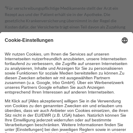
4
Für verschreibungspflichtige Medikamente stellt der Arzt ein
Rezept aus und der Patient erhält sie in der Apotheke. Die
gesetzliche Krankenversicherung übernimmt in der Regel die
Kosten dafür, der Versicherte trägt einen Teil davon als Zuzahlung
mit.
Grundsätzlich leisten Mitglieder Zuzahlungen in Höhe von zehn
Prozent des Abgabepreises,
mindestens
jedoch
fünf Euro
und
höchstens zehn Euro.
Es sind jedoch nie mehr als die tatsächlichen
Kosten der Leistung zu entrichten.
Diese Regeln gelten grundsätzlich auch für Online-Apotheken.
Bei Heilmitteln und häuslicher Krankenpflege beträgt die
Zuzahlung zehn Prozent der Kosten sowie zehn Euro je
Verordnung.
Um das Engagement der Versicherten für ihre eigene Gesundheit zu
stärken und die besondere Stellung der Familie zu unterstützen,
fallen
keine Zuzahlungen
an bei:
• Kindern und Jugendlichen bis zum vollendeten 18. Lebensjahr
mit Ausnahme der Fahrkosten
• Untersuchungen zur Vorsorge und Früherkennung, die von der
GKV getragen werden
• empfohlenen Schutzimpfungen