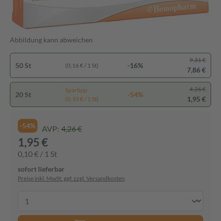
Abbildung kann abweichen
9,31 €
50 St
-16%
(0,16 € / 1 St)
7,86 €
4,26 €
Spartipp
20 St
-54%
1,95 €
(0,10 € / 1 St)
-54%
AVP:
4,26 €
1,95 €
0,10 € / 1 St
sofort lieferbar
Preise inkl. MwSt. ggf. zzgl. Versandkosten