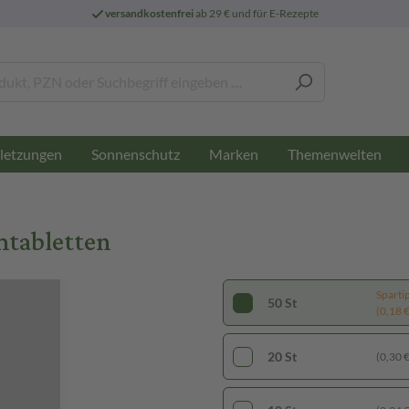
versandkostenfrei
ab 29 € und für E-Rezepte
letzungen
Sonnenschutz
Marken
Themenwelten
mtabletten
Sparti
50 St
(0,18 € 
20 St
(0,30 € 