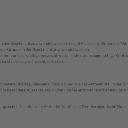
 in der Regel nicht angewendet werden. Es gibt Präparate, die von der W
ieser Gruppe in der Regel nicht angewendet werden.
bgestimmt und sorgfältig überwacht werden, z.B. durch engmaschige Kon
stärkt oder abgeschwächt auftreten.
rschiedene Überlegungen eine Rolle, ob und wie das Arzneimittel in der
rd Ihre besondere Ausgangslage prüfen und Sie entsprechend beraten, ob u
, sprechen Sie mit Ihrem Arzt oder Apotheker. Der therapeutische Nutzen