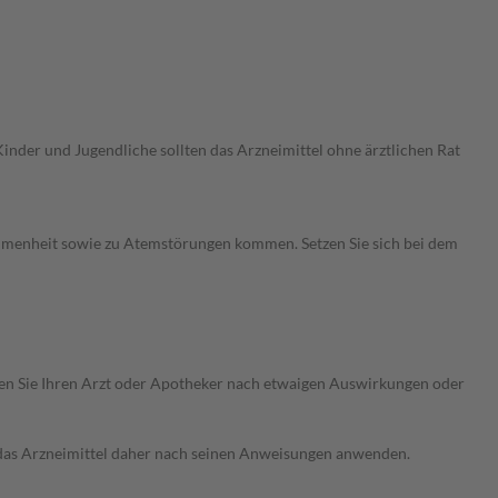
Kinder und Jugendliche sollten das Arzneimittel ohne ärztlichen Rat
mmenheit sowie zu Atemstörungen kommen. Setzen Sie sich bei dem
ragen Sie Ihren Arzt oder Apotheker nach etwaigen Auswirkungen oder
e das Arzneimittel daher nach seinen Anweisungen anwenden.