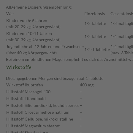
Allgemeine Dosierungsempfehlung:
Wer
Einzeldosis
Gesamtdosi
Kinder von 6-9 Jahren
1/2 Tablette
1-3 mal tägl
(mit 20-29 kg Körpergewicht)
Kinder von 10-11 Jahren
1/2 Tablette
1-4 mal tägl
(mit 30-39 kg Körpergewicht)
Jugendliche ab 12 Jahren und Erwachsene
1-4 mal tägl
1/2-1 Tablette
(über 40 kg Körpergewicht)
(max. 3 Tabl
Bei einem empfindlichen Magen empfiehlt es sich das Arzneimittel 
Wirkstoffe
Die angegebenen Mengen sind bezogen auf 1 Tablette
Wirkstoff
Ibuprofen
400 mg
Hilfsstoff
Macrogol 400
+
Hilfsstoff
Titandioxid
+
Hilfsstoff
Siliciumdioxid, hochdisperses
+
Hilfsstoff
Croscarmellose natrium
+
Hilfsstoff
Cellulose, mikrokristalline
+
Hilfsstoff
Magnesium stearat
+
Hilfsstoff
Stearinsäure
+