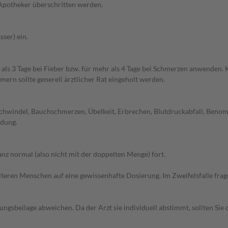
 Apotheker überschritten werden.
ser) ein.
 als 3 Tage bei Fieber bzw. für mehr als 4 Tage bei Schmerzen anwenden. 
ern sollte generell ärztlicher Rat eingeholt werden.
chwindel, Bauchschmerzen, Übelkeit, Erbrechen, Blutdruckabfall, Beno
ndung.
z normal (also nicht mit der doppelten Menge) fort.
d älteren Menschen auf eine gewissenhafte Dosierung. Im Zweifelsfalle f
gsbeilage abweichen. Da der Arzt sie individuell abstimmt, sollten Si