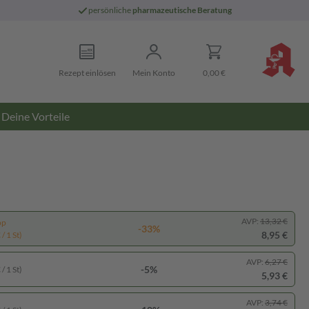
persönliche
pharmazeutische Beratung
Rezept einlösen
Mein Konto
0,00 €
Deine Vorteile
AVP:
13,32 €
pp
-33%
8,95 €
/ 1 St)
AVP:
6,27 €
-5%
/ 1 St)
5,93 €
AVP:
3,74 €