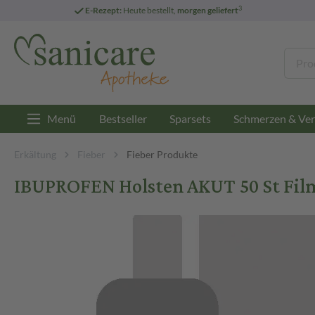
3
E-Rezept:
Heute bestellt,
morgen geliefert
Menü
Bestseller
Sparsets
Schmerzen & Ver
Erkältung
Fieber
Fieber Produkte
IBUPROFEN Holsten AKUT 50 St Fil