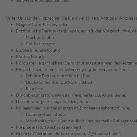
Schwerer Flüssigkeitsmangel
Unter Umständen - sprechen Sie hierzu mit Ihrem Arzt oder Apotheke
Magen-Darm-Beschwerden
Entzündliche Darmerkrankungen, auch in der Vorgeschichte, wi
Morbus Crohn
Colitis ulcerosa
Blutgerinnungsstörung
Bluthochdruck
Koronare Herzkrankheit (Durchblutungsstörungen des Herzmus
Mögliche Gefahr einer Gefäßverengung am Herzen, wie bei:
Erhöhte Fettkonzentration im Blut
Diabetes mellitus (Zuckerkrankheit)
Rauchen
Durchblutungsstörungen der Peripherie (z.B. Arme, Beine)
Durchblutungsstörung der Hirngefäße
Kollagenosen (Veränderungen im Bindegewebsbereich), wie:
Lupus erythematodes
Mischkollagenose (entzündlich-rheumatische Kollagenose)
Porphyrie (Stoffwechselkrankheit)
Größere Operation, die kurz zuvor stattgefunden haben