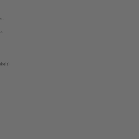
r:
e:
kels)