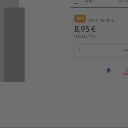
10 St
(0,34 € 
-33%
AVP:
13,32 €
8,95 €
0,18 € / 1 St