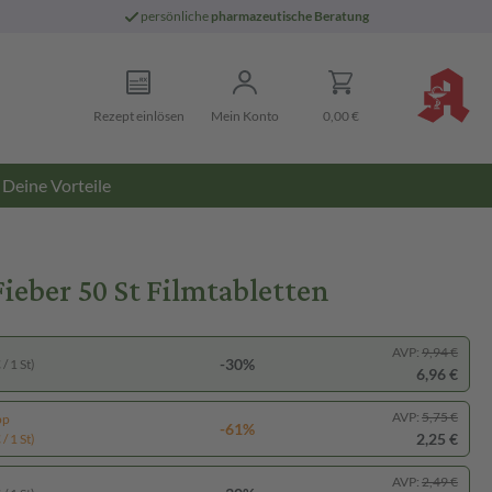
persönliche
pharmazeutische Beratung
Rezept einlösen
Mein Konto
0,00 €
Deine Vorteile
eber 50 St Filmtabletten
AVP:
9,94 €
-30%
/ 1 St)
6,96 €
AVP:
5,75 €
pp
-61%
2,25 €
/ 1 St)
AVP:
2,49 €