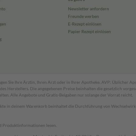
nto
Newsletter anfordern
Freunde werben
gen
E-Rezept einlösen
Papier Rezept einlösen
g
gen Sie Ihre Ärztin, Ihren Arzt oder in Ihrer Apotheke. AVP: Üblicher A
s Herstellers. Die angegebenen Preise beinhalten die gesetzlich vorgesc
alten. Alle Angebote und Gratis-Beigaben nur solange der Vorrat reicht.
dukte in deinem Warenkorb beinhaltet die Durchführung von Wechselwir
nd Produktinformationen lesen.