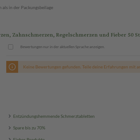
 als in der Packungsbeilage
abletten sollten unzerkaut mit
iner Mahlzeit eingenommen
en, Zahnschmerzen, Regelschmerzen und Fieber 50 St
ierung richtet sich nach dem
 täglich, maximal 600 mg pro Tag
Bewertungen nur in der aktuellen Sprache anzeigen.
al täglich, maximal 800 mg pro
s zu dreimal täglich, maximal
Keine Bewertungen gefunden. Teile deine Erfahrungen mit a
egen.
Entzündungshemmende Schmerztabletten
Spare bis zu 70%
Fieber Produkte