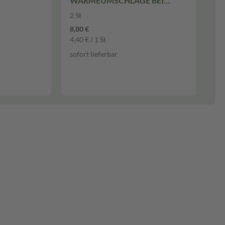
WÄRMEUMSCHLÄGE BEI
REGELSCHMERZEN 2 St
2 St
8,80 €
4,40 € / 1 St
sofort lieferbar