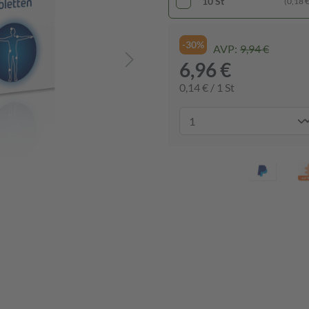
10 St
(0,18 € 
-30%
AVP:
9,94 €
6,96 €
0,14 € / 1 St