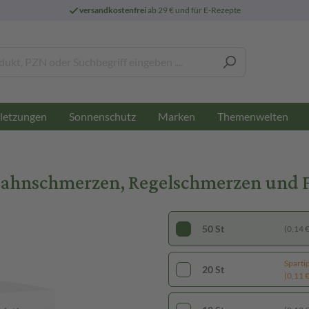
versandkostenfrei
ab 29 € und für E-Rezepte
letzungen
Sonnenschutz
Marken
Themenwelten
Zahnschmerzen, Regelschmerzen und Fi
50 St
(0,14 € 
Sparti
20 St
(0,11 € 