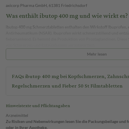
axicorp Pharma GmbH, 61381 Friedrichsdorf
Was enthält ibutop 400 mg und wie wirkt es?
ibutop 400 mg Schmerztabletten enthalten den Wirkstoff Ibuprofen, e
Antirheumatikum (NSAR). Ibuprofen wirkt schmerzstillend und en
fiebersenkend. Es hemmt die Produktion von Prostaglandinen. Diese S
von Schmerzen und Entzündungen verantwortlich
Mehr lesen
Wechselwirkungen
Bevor du ibutop 400 mg Schmerztabletten einnimmst, solltest du dei
alle anderen Arzneimittel informieren, die du einnimmst. ibutop 40
FAQs ibutop 400 mg bei Kopfschmerzen, Zahnsch
Wirkung anderer Medikamente beeinflussen oder selbst beeinflusst 
Regelschmerzen und Fieber 50 St Filmtabletten
Nebenwirkungen
Wie alle Arzneimittel kann auch ibutop 400 mg Nebenwirkungen ha
können Magen-Darm-Beschwerden wie Sodbrennen, Übelkeit, Erbrec
Hinweistexte und Pflichtangaben
Bauchschmerzen gehören. Seltenere, aber ernsthafte Nebenwirkun
Blutungen, Geschwüre und allergische Reaktionen. Solltest du Anzeic
Arzneimittel
Reaktion, Magen-Darm-Blutungen oder andere schwerwiegende Symp
Zu Risiken und Nebenwirkungen lesen Sie die Packungsbeilage und fra
Medikament sofort ab und suche einen Arzt auf.
oder in Ihrer Apotheke.