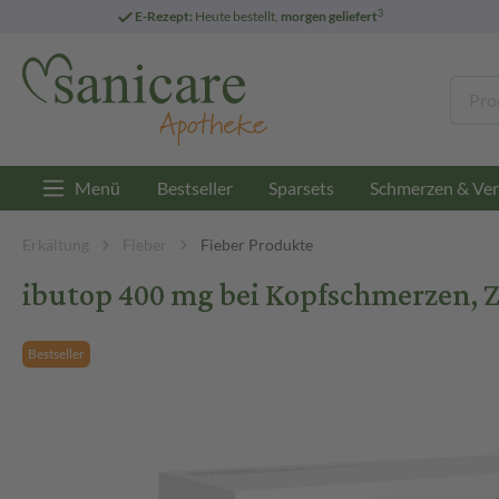
3
E-Rezept:
Heute bestellt,
morgen geliefert
Menü
Bestseller
Sparsets
Schmerzen & Ver
Erkältung
Fieber
Fieber Produkte
ibutop 400 mg bei Kopfschmerzen, 
Bestseller