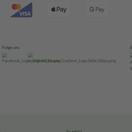
Folge uns
e
So geht's