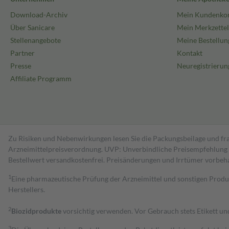
Download-Archiv
Mein Kundenko
Über Sanicare
Mein Merkzettel
Stellenangebote
Meine Bestellun
Partner
Kontakt
Presse
Neuregistrierun
Affiliate Programm
Zu Risiken und Nebenwirkungen lesen Sie die Packungsbeilage und fra
Arzneimittelpreisverordnung. UVP: Unverbindliche Preisempfehlung de
Bestell­wert versand­kosten­frei. Preisänderungen und Irrtümer vorbeh
1
Eine pharmazeutische Prüfung der Arzneimittel und sonstigen Pro
Herstellers.
2
Biozidprodukte
vorsichtig verwenden. Vor Gebrauch stets Etikett u
3