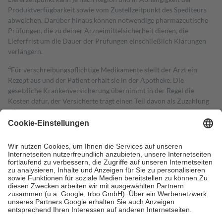
Produktverfügbarkeit sowie vom Zustellzeitpunkt des Spediteurs
abweichen. Darüber hinaus können notwendige pharmazeutische
Prüfungen, die zu deiner Arzneimittelsicherheit dienen, die
Lieferfrist um die Dauer der Prüfungen einschließlich Klärungen
verlängern.
4
Für verschreibungspflichtige Medikamente stellt der Arzt ein
Rezept aus und der Patient erhält sie in der Apotheke. Die
gesetzliche Krankenversicherung übernimmt in der Regel die
Kosten dafür, der Versicherte trägt einen Teil davon als Zuzahlung
mit.
Grundsätzlich leisten Mitglieder Zuzahlungen in Höhe von zehn
Prozent des Abgabepreises,
mindestens
jedoch
fünf Euro
und
höchstens zehn Euro.
Es sind jedoch nie mehr als die tatsächlichen
Kosten der Leistung zu entrichten.
Diese Regeln gelten grundsätzlich auch für Online-Apotheken.
Bei Heilmitteln und häuslicher Krankenpflege beträgt die
Zuzahlung zehn Prozent der Kosten sowie zehn Euro je
Verordnung.
Um das Engagement der Versicherten für ihre eigene Gesundheit zu
stärken und die besondere Stellung der Familie zu unterstützen,