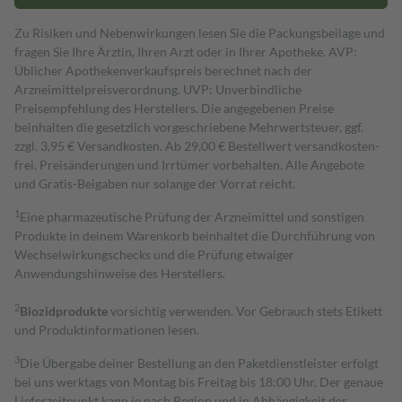
Zu Risiken und Nebenwirkungen lesen Sie die Packungsbeilage und
fragen Sie Ihre Ärztin, Ihren Arzt oder in Ihrer Apotheke. AVP:
Üblicher Apothekenverkaufspreis berechnet nach der
Arzneimittelpreisverordnung. UVP: Unverbindliche
Preisempfehlung des Herstellers. Die angegebenen Preise
beinhalten die gesetzlich vorgeschriebene Mehrwertsteuer, ggf.
zzgl. 3,95 € Versandkosten. Ab 29,00 € Bestell­wert versand­kosten­
frei. Preisänderungen und Irrtümer vorbehalten. Alle Angebote
und Gratis-Beigaben nur solange der Vorrat reicht.
1
Eine pharmazeutische Prüfung der Arzneimittel und sonstigen
Produkte in deinem Warenkorb beinhaltet die Durchführung von
Wechselwirkungschecks und die Prüfung etwaiger
Anwendungshinweise des Herstellers.
2
Biozidprodukte
vorsichtig verwenden. Vor Gebrauch stets Etikett
und Produktinformationen lesen.
3
Die Übergabe deiner Bestellung an den Paketdienstleister erfolgt
bei uns werktags von Montag bis Freitag bis 18:00 Uhr. Der genaue
Lieferzeitpunkt kann je nach Region und in Abhängigkeit der