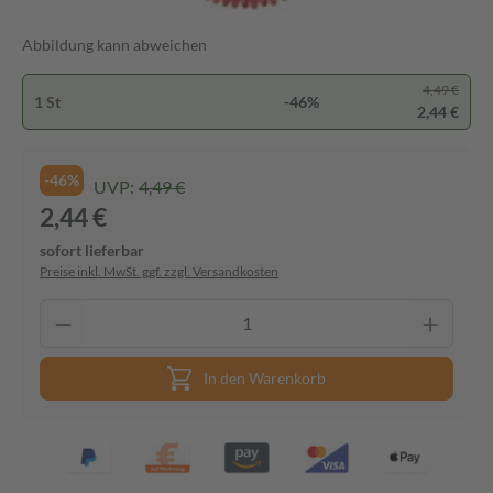
Abbildung kann abweichen
4,49 €
1 St
-46%
2,44 €
-46%
UVP:
4,49 €
2,44 €
sofort lieferbar
Preise inkl. MwSt. ggf. zzgl. Versandkosten
In den Warenkorb