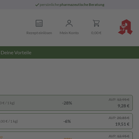
persönliche
pharmazeutische Beratung
Rezept einlösen
Mein Konto
0,00 €
Deine Vorteile
AVP:
12,95 €
-28%
 € / 1 kg)
9,28 €
AVP:
20,85 €
-6%
00 € / 1 kg)
19,51 €
AVP:
12,95 €
pp