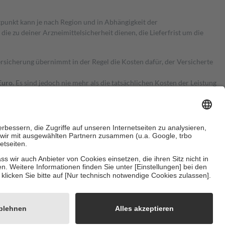
itpunkt kann je nach Region und in Abhängigkeit der
 zu deiner Arzneimittelsicherheit dienen, die Lieferfrist um die
ersicherung übernimmt in der Regel die Kosten dafür, der Versicherte
Euro.
Es sind jedoch nie mehr als die tatsächlichen Kosten der Leistung
e Zuzahlungen
an bei:
herzustellen, dass es sich um echte Bewertungen handelt. Mehr