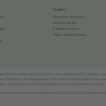
e
So geht's
nto
Newsletter anfordern
Freunde werben
gen
E-Rezept einlösen
Papier Rezept einlösen
g
gen Sie Ihre Ärztin, Ihren Arzt oder in Ihrer Apotheke. AVP: Üblicher A
s Herstellers. Die angegebenen Preise beinhalten die gesetzlich vorgesc
alten. Alle Angebote und Gratis-Beigaben nur solange der Vorrat reicht.
dukte in deinem Warenkorb beinhaltet die Durchführung von Wechselwir