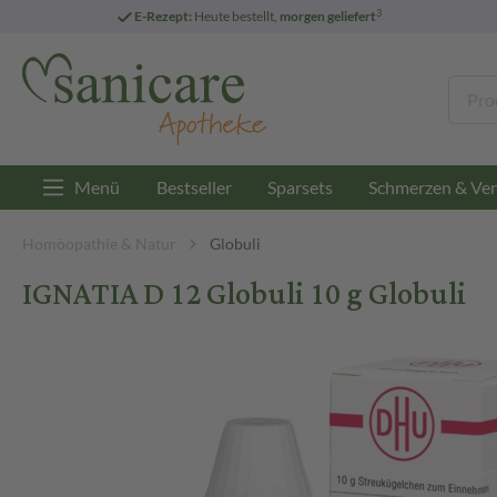
3
E-Rezept:
Heute bestellt,
morgen geliefert
Menü
Bestseller
Sparsets
Schmerzen & Ver
Homöopathie & Natur
Globuli
IGNATIA D 12 Globuli 10 g Globuli