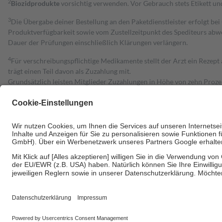
2
Biozidprodukte
vorsichtig verwenden. Vor Gebrauch stets Etikett u
3
Die Übergabe deiner Bestellung an den Paketdienstleister erfolgt bei
Produktverfügbarkeit sowie vom Zustellzeitpunkt des Spediteurs abwe
Dauer der Prüfungen einschließlich Klärungen verlängern.
4
Für verschreibungspflichtige Medikamente stellt der Arzt ein Rezept 
trägt einen Teil davon als Zuzahlung mit.
Grundsätzlich leisten Mitglieder Zuzahlungen in Höhe von zehn Proz
zu entrichten.
Diese Regeln gelten grundsätzlich auch für Online-Apotheken.
Bei Heilmitteln und häuslicher Krankenpflege beträgt die Zuzahlung 
Um das Engagement der Versicherten für ihre eigene Gesundheit zu stä
• Kindern und Jugendlichen bis zum vollendeten 18. Lebensjahr mit
• Untersuchungen zur Vorsorge und Früherkennung, die von der GKV
• empfohlenen Schutzimpfungen
• Harn- und Blutteststreifen
Wir nutzen Trusted Shops als unabhängigen Dienstleister für die Ein
Informationen findest du hier: https://help.etrusted.com/hc/de/arti
Einige Bilder und Inhalte wurden unter Zuhilfenahme künstlicher Intell