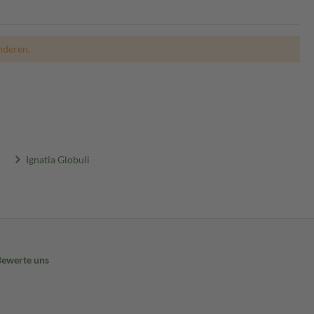
nderen.
Ignatia Globuli
Bewerte uns