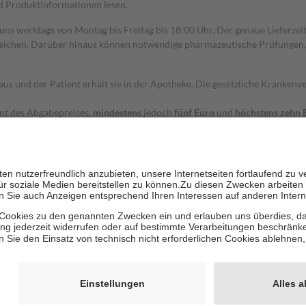
nd Produktinformationen lesen.
 uns werktags von Montag bis Freitag bis 18:00 Uhr. Der genaue Lieferze
ichen. Darüber hinaus können notwendige pharmazeutische Prüfungen, die
aus und der Patient erhält sie in der Apotheke. Die gesetzliche Krankenv
ent des Abgabepreises,
mindestens
jedoch
fünf Euro
und
höchstens zehn 
zehn Prozent der Kosten sowie zehn Euro je Verordnung.
rken und die besondere Stellung der Familie zu unterstützen, fallen
kein
 Ausnahme der Fahrkosten
 getragen werden
holung von Bewertungen. Trusted Shops hat Maßnahmen getroffen, um sic
cles/4419944605341
igenz erstellt.