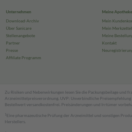
Unternehmen
Meine Apothek
Download-Archiv
Mein Kundenko
Über Sanicare
Mein Merkzettel
Stellenangebote
Meine Bestellun
Partner
Kontakt
Presse
Neuregistrierun
Affiliate Programm
Zu Risiken und Nebenwirkungen lesen Sie die Packungsbeilage und fra
Arzneimittelpreisverordnung. UVP: Unverbindliche Preisempfehlung de
Bestell­wert versand­kosten­frei. Preisänderungen und Irrtümer vorbeh
1
Eine pharmazeutische Prüfung der Arzneimittel und sonstigen Pro
Herstellers.