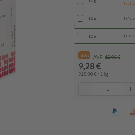
10 g
(881,00
10 g
(942,00
10 g
(1.188,
-28%
AVP:
12,95 €
9,28 €
928,00 € / 1 kg