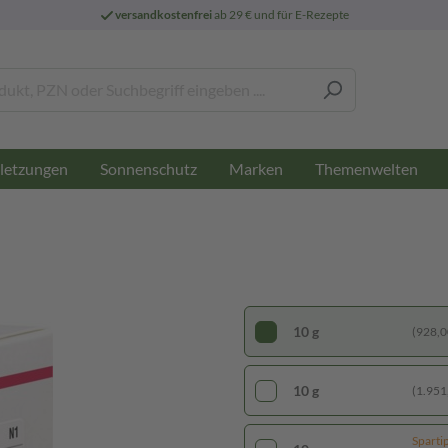
versandkostenfrei
ab 29 € und für E-Rezepte
letzungen
Sonnenschutz
Marken
Themenwelten
10 g
(928,00
10 g
(1.951,
Sparti