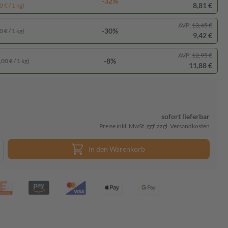
-32%
8,81 €
 € / 1 kg)
AVP:
13,45 €
-30%
 € / 1 kg)
9,42 €
AVP:
12,95 €
-8%
00 € / 1 kg)
11,88 €
sofort lieferbar
Preise inkl. MwSt. ggf. zzgl. Versandkosten
In den Warenkorb