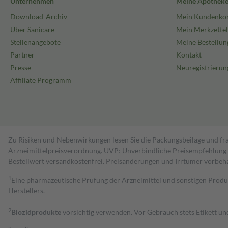
Unternehmen
Meine Apothek
Download-Archiv
Mein Kundenko
Über Sanicare
Mein Merkzettel
Stellenangebote
Meine Bestellun
Partner
Kontakt
Presse
Neuregistrierun
Affiliate Programm
Zu Risiken und Nebenwirkungen lesen Sie die Packungsbeilage und fra
Arzneimittelpreisverordnung. UVP: Unverbindliche Preisempfehlung de
Bestell­wert versand­kosten­frei. Preisänderungen und Irrtümer vorbeh
1
Eine pharmazeutische Prüfung der Arzneimittel und sonstigen Pro
Herstellers.
2
Biozidprodukte
vorsichtig verwenden. Vor Gebrauch stets Etikett u