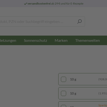
versandkostenfrei
ab 29 € und für E-Rezepte
letzungen
Sonnenschutz
Marken
Themenwelten
10 g
(928,00
10 g
(1.951,
Sparti