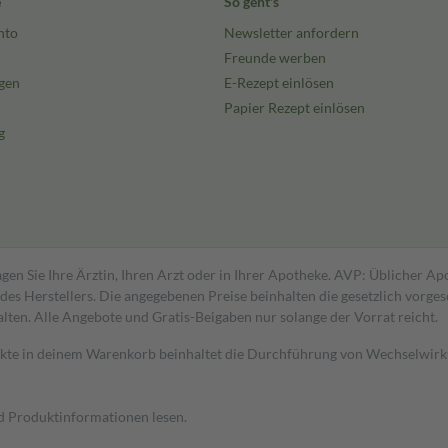
e
So geht's
nto
Newsletter anfordern
Freunde werben
gen
E-Rezept einlösen
Papier Rezept einlösen
g
gen Sie Ihre Ärztin, Ihren Arzt oder in Ihrer Apotheke. AVP: Üblicher A
s Herstellers. Die angegebenen Preise beinhalten die gesetzlich vorgesc
alten. Alle Angebote und Gratis-Beigaben nur solange der Vorrat reicht.
dukte in deinem Warenkorb beinhaltet die Durchführung von Wechselwir
nd Produktinformationen lesen.