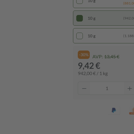
10 g
(881,00
10 g
(942,00
10 g
(1.188,
-30%
AVP:
13,45 €
9,42 €
942,00 € / 1 kg