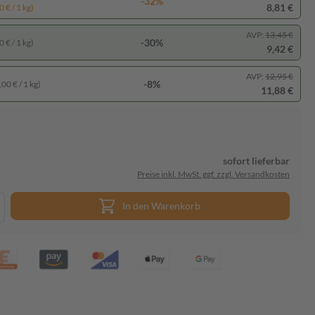
-32%
8,81 €
 € / 1 kg)
AVP:
13,45 €
-30%
 € / 1 kg)
9,42 €
AVP:
12,95 €
-8%
00 € / 1 kg)
11,88 €
sofort lieferbar
Preise inkl. MwSt. ggf. zzgl. Versandkosten
In den Warenkorb