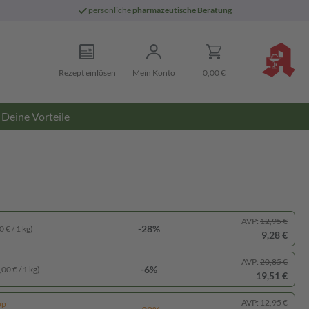
persönliche
pharmazeutische Beratung
Rezept einlösen
Mein Konto
0,00 €
Deine Vorteile
AVP:
12,95 €
-28%
 € / 1 kg)
9,28 €
AVP:
20,85 €
-6%
00 € / 1 kg)
19,51 €
AVP:
12,95 €
pp