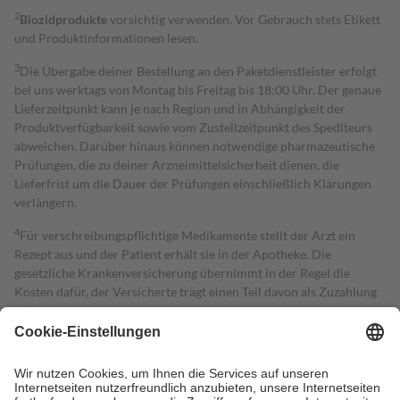
2
Biozidprodukte
vorsichtig verwenden. Vor Gebrauch stets Etikett
und Produktinformationen lesen.
3
Die Übergabe deiner Bestellung an den Paketdienstleister erfolgt
bei uns werktags von Montag bis Freitag bis 18:00 Uhr. Der genaue
Lieferzeitpunkt kann je nach Region und in Abhängigkeit der
Produktverfügbarkeit sowie vom Zustellzeitpunkt des Spediteurs
abweichen. Darüber hinaus können notwendige pharmazeutische
Prüfungen, die zu deiner Arzneimittelsicherheit dienen, die
Lieferfrist um die Dauer der Prüfungen einschließlich Klärungen
verlängern.
4
Für verschreibungspflichtige Medikamente stellt der Arzt ein
Rezept aus und der Patient erhält sie in der Apotheke. Die
gesetzliche Krankenversicherung übernimmt in der Regel die
Kosten dafür, der Versicherte trägt einen Teil davon als Zuzahlung
mit.
Grundsätzlich leisten Mitglieder Zuzahlungen in Höhe von zehn
Prozent des Abgabepreises,
mindestens
jedoch
fünf Euro
und
höchstens zehn Euro.
Es sind jedoch nie mehr als die tatsächlichen
Kosten der Leistung zu entrichten.