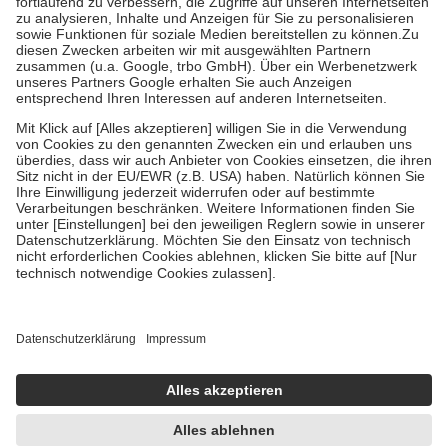
Diese Regeln gelten grundsätzlich auch für Online-Apotheken.
Bei Heilmitteln und häuslicher Krankenpflege beträgt die
Zuzahlung zehn Prozent der Kosten sowie zehn Euro je
Verordnung.
Um das Engagement der Versicherten für ihre eigene Gesundheit zu
stärken und die besondere Stellung der Familie zu unterstützen,
fallen
keine Zuzahlungen
an bei:
• Kindern und Jugendlichen bis zum vollendeten 18. Lebensjahr
mit Ausnahme der Fahrkosten
• Untersuchungen zur Vorsorge und Früherkennung, die von der
GKV getragen werden
• empfohlenen Schutzimpfungen
• Harn- und Blutteststreifen
Wir nutzen Trusted Shops als unabhängigen Dienstleister für die
Einholung von Bewertungen. Trusted Shops hat Maßnahmen
getroffen, um sicherzustellen, dass es sich um echte Bewertungen
handelt. Mehr Informationen findest du hier:
https://help.etrusted.com/hc/de/articles/4419944605341
Einige Bilder und Inhalte wurden unter Zuhilfenahme künstlicher
Intelligenz erstellt.