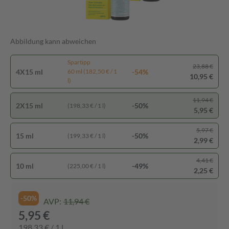
Abbildung kann abweichen
Spartipp
23,88 €
4X15 ml
-54%
60 ml (182,50 € / 1
10,95 €
l)
11,94 €
2X15 ml
-50%
(198,33 € / 1 l)
5,95 €
5,97 €
15 ml
-50%
(199,33 € / 1 l)
2,99 €
4,41 €
10 ml
-49%
(225,00 € / 1 l)
2,25 €
-50%
AVP:
11,94 €
5,95 €
198,33 € / 1 l