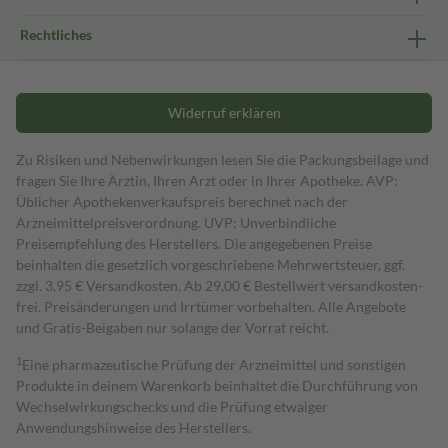
Rechtliches
Widerruf erklären
Zu Risiken und Nebenwirkungen lesen Sie die Packungsbeilage und
fragen Sie Ihre Ärztin, Ihren Arzt oder in Ihrer Apotheke. AVP:
Üblicher Apothekenverkaufspreis berechnet nach der
Arzneimittelpreisverordnung. UVP: Unverbindliche
Preisempfehlung des Herstellers. Die angegebenen Preise
beinhalten die gesetzlich vorgeschriebene Mehrwertsteuer, ggf.
zzgl. 3,95 € Versandkosten. Ab 29,00 € Bestell­wert versand­kosten­
frei. Preisänderungen und Irrtümer vorbehalten. Alle Angebote
und Gratis-Beigaben nur solange der Vorrat reicht.
1
Eine pharmazeutische Prüfung der Arzneimittel und sonstigen
Produkte in deinem Warenkorb beinhaltet die Durchführung von
Wechselwirkungschecks und die Prüfung etwaiger
Anwendungshinweise des Herstellers.