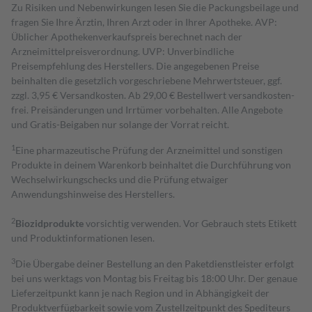
Zu Risiken und Nebenwirkungen lesen Sie die Packungsbeilage und
fragen Sie Ihre Ärztin, Ihren Arzt oder in Ihrer Apotheke. AVP:
Üblicher Apothekenverkaufspreis berechnet nach der
Arzneimittelpreisverordnung. UVP: Unverbindliche
Preisempfehlung des Herstellers. Die angegebenen Preise
beinhalten die gesetzlich vorgeschriebene Mehrwertsteuer, ggf.
zzgl. 3,95 € Versandkosten. Ab 29,00 € Bestell­wert versand­kosten­
frei. Preisänderungen und Irrtümer vorbehalten. Alle Angebote
und Gratis-Beigaben nur solange der Vorrat reicht.
1
Eine pharmazeutische Prüfung der Arzneimittel und sonstigen
Produkte in deinem Warenkorb beinhaltet die Durchführung von
Wechselwirkungschecks und die Prüfung etwaiger
Anwendungshinweise des Herstellers.
2
Biozidprodukte
vorsichtig verwenden. Vor Gebrauch stets Etikett
und Produktinformationen lesen.
3
Die Übergabe deiner Bestellung an den Paketdienstleister erfolgt
bei uns werktags von Montag bis Freitag bis 18:00 Uhr. Der genaue
Lieferzeitpunkt kann je nach Region und in Abhängigkeit der
Produktverfügbarkeit sowie vom Zustellzeitpunkt des Spediteurs