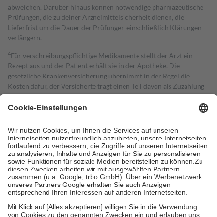
abweichen. Darüber hinaus können notwendige pharmazeutische
Prüfungen, die zu deiner Arzneimittelsicherheit dienen, die
Lieferfrist um die Dauer der Prüfungen einschließlich Klärungen
verlängern.
4
Für verschreibungspflichtige Medikamente stellt der Arzt ein
Rezept aus und der Patient erhält sie in der Apotheke. Die
gesetzliche Krankenversicherung übernimmt in der Regel die
Kosten dafür, der Versicherte trägt einen Teil davon als Zuzahlung
mit.
Grundsätzlich leisten Mitglieder Zuzahlungen in Höhe von zehn
Prozent des Abgabepreises,
mindestens
jedoch
fünf Euro
und
höchstens zehn Euro.
Es sind jedoch nie mehr als die tatsächlichen
Kosten der Leistung zu entrichten.
Diese Regeln gelten grundsätzlich auch für Online-Apotheken.
Bei Heilmitteln und häuslicher Krankenpflege beträgt die
Zuzahlung zehn Prozent der Kosten sowie zehn Euro je
Verordnung.
Um das Engagement der Versicherten für ihre eigene Gesundheit zu
stärken und die besondere Stellung der Familie zu unterstützen,
fallen
keine Zuzahlungen
an bei: