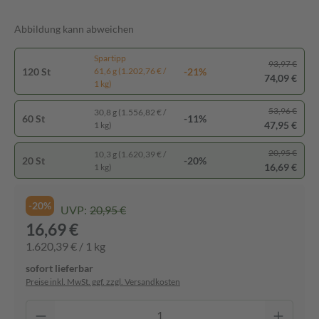
Abbildung kann abweichen
Spartipp
93,97 €
120 St
-21%
61,6 g (1.202,76 € /
74,09 €
1 kg)
53,96 €
30,8 g (1.556,82 € /
60 St
-11%
47,95 €
1 kg)
20,95 €
10,3 g (1.620,39 € /
20 St
-20%
16,69 €
1 kg)
-20%
UVP:
20,95 €
16,69 €
1.620,39 € / 1 kg
sofort lieferbar
Preise inkl. MwSt. ggf. zzgl. Versandkosten