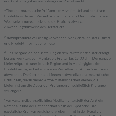
und Gratis-Beigaben nur solange der Vorrat reicht.
1
Eine pharmazeutische Prüfung der Arzneimittel und sonstigen
Produkte in deinem Warenkorb beinhaltet die Durchführung von
Wechselwirkungschecks und die Prüfung etwaiger
Anwendungshinweise des Herstellers.
2
Biozidprodukte
vorsichtig verwenden. Vor Gebrauch stets Etikett
und Produktinformationen lesen.
3
Die Übergabe deiner Bestellung an den Paketdienstleister erfolgt
bei uns werktags von Montag bis Freitag bis 18:00 Uhr. Der genaue
Lieferzeitpunkt kann je nach Region und in Abhängigkeit der
Produktverfügbarkeit sowie vom Zustellzeitpunkt des Spediteurs
abweichen. Darüber hinaus können notwendige pharmazeutische
Prüfungen, die zu deiner Arzneimittelsicherheit dienen, die
Lieferfrist um die Dauer der Prüfungen einschließlich Klärungen
verlängern.
4
Für verschreibungspflichtige Medikamente stellt der Arzt ein
Rezept aus und der Patient erhält sie in der Apotheke. Die
gesetzliche Krankenversicherung übernimmt in der Regel die