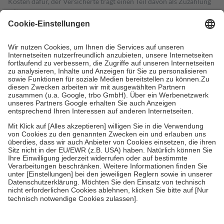
Kosten dafür, der Versicherte trägt einen Teil davon als Zuzahlung
mit.
Grundsätzlich leisten Mitglieder Zuzahlungen in Höhe von zehn
Prozent des Abgabepreises,
mindestens
jedoch
fünf Euro
und
höchstens zehn Euro.
Es sind jedoch nie mehr als die tatsächlichen
Kosten der Leistung zu entrichten.
Diese Regeln gelten grundsätzlich auch für Online-Apotheken.
Bei Heilmitteln und häuslicher Krankenpflege beträgt die
Zuzahlung zehn Prozent der Kosten sowie zehn Euro je
Verordnung.
Um das Engagement der Versicherten für ihre eigene Gesundheit zu
stärken und die besondere Stellung der Familie zu unterstützen,
fallen
keine Zuzahlungen
an bei:
• Kindern und Jugendlichen bis zum vollendeten 18. Lebensjahr
mit Ausnahme der Fahrkosten
• Untersuchungen zur Vorsorge und Früherkennung, die von der
GKV getragen werden
• empfohlenen Schutzimpfungen
• Harn- und Blutteststreifen
Wir nutzen Trusted Shops als unabhängigen Dienstleister für die
Einholung von Bewertungen. Trusted Shops hat Maßnahmen