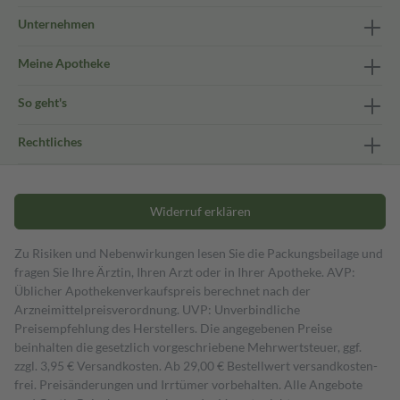
Unternehmen
Meine Apotheke
So geht's
Rechtliches
Widerruf erklären
Zu Risiken und Nebenwirkungen lesen Sie die Packungsbeilage und
fragen Sie Ihre Ärztin, Ihren Arzt oder in Ihrer Apotheke. AVP:
Üblicher Apothekenverkaufspreis berechnet nach der
Arzneimittelpreisverordnung. UVP: Unverbindliche
Preisempfehlung des Herstellers. Die angegebenen Preise
beinhalten die gesetzlich vorgeschriebene Mehrwertsteuer, ggf.
zzgl. 3,95 € Versandkosten. Ab 29,00 € Bestell­wert versand­kosten­
frei. Preisänderungen und Irrtümer vorbehalten. Alle Angebote