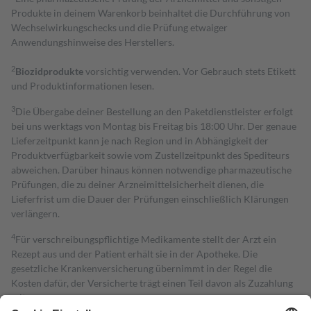
Produkte in deinem Warenkorb beinhaltet die Durchführung von
Wechselwirkungschecks und die Prüfung etwaiger
Anwendungshinweise des Herstellers.
2
Biozidprodukte
vorsichtig verwenden. Vor Gebrauch stets Etikett
und Produktinformationen lesen.
3
Die Übergabe deiner Bestellung an den Paketdienstleister erfolgt
bei uns werktags von Montag bis Freitag bis 18:00 Uhr. Der genaue
Lieferzeitpunkt kann je nach Region und in Abhängigkeit der
Produktverfügbarkeit sowie vom Zustellzeitpunkt des Spediteurs
abweichen. Darüber hinaus können notwendige pharmazeutische
Prüfungen, die zu deiner Arzneimittelsicherheit dienen, die
Lieferfrist um die Dauer der Prüfungen einschließlich Klärungen
verlängern.
4
Für verschreibungspflichtige Medikamente stellt der Arzt ein
Rezept aus und der Patient erhält sie in der Apotheke. Die
gesetzliche Krankenversicherung übernimmt in der Regel die
Kosten dafür, der Versicherte trägt einen Teil davon als Zuzahlung
mit.