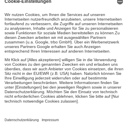
Grundsätzlich leisten Mitglieder Zuzahlungen in Höhe von zehn
Prozent des Abgabepreises,
mindestens
jedoch
fünf Euro
und
höchstens zehn Euro.
Es sind jedoch nie mehr als die tatsächlichen
Kosten der Leistung zu entrichten.
Diese Regeln gelten grundsätzlich auch für Online-Apotheken.
Bei Heilmitteln und häuslicher Krankenpflege beträgt die
Zuzahlung zehn Prozent der Kosten sowie zehn Euro je
Verordnung.
Um das Engagement der Versicherten für ihre eigene Gesundheit zu
stärken und die besondere Stellung der Familie zu unterstützen,
fallen
keine Zuzahlungen
an bei:
• Kindern und Jugendlichen bis zum vollendeten 18. Lebensjahr
mit Ausnahme der Fahrkosten
• Untersuchungen zur Vorsorge und Früherkennung, die von der
GKV getragen werden
• empfohlenen Schutzimpfungen
• Harn- und Blutteststreifen
Wir nutzen Trusted Shops als unabhängigen Dienstleister für die
Einholung von Bewertungen. Trusted Shops hat Maßnahmen
getroffen, um sicherzustellen, dass es sich um echte Bewertungen
handelt. Mehr Informationen findest du hier: