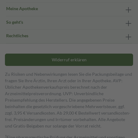
Meine Apotheke
So geht's
Rechtliches
Widerruf erklären
Zu Risiken und Nebenwirkungen lesen Sie die Packungsbeilage und
fragen Sie Ihre Ärztin, Ihren Arzt oder in Ihrer Apotheke. AVP:
Üblicher Apothekenverkaufspreis berechnet nach der
Arzneimittelpreisverordnung. UVP: Unverbindliche
Preisempfehlung des Herstellers. Die angegebenen Preise
beinhalten die gesetzlich vorgeschriebene Mehrwertsteuer, ggf.
zzgl. 3,95 € Versandkosten. Ab 29,00 € Bestell­wert versand­kosten­
frei. Preisänderungen und Irrtümer vorbehalten. Alle Angebote
und Gratis-Beigaben nur solange der Vorrat reicht.
1
Eine pharmazeutische Prüfung der Arzneimittel und sonstigen