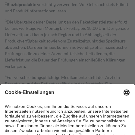
2
Biozidprodukte
vorsichtig verwenden. Vor Gebrauch stets Etikett
und Produktinformationen lesen.
3
Die Übergabe deiner Bestellung an den Paketdienstleister erfolgt
bei uns werktags von Montag bis Freitag bis 18:00 Uhr. Der genaue
Lieferzeitpunkt kann je nach Region und in Abhängigkeit der
Produktverfügbarkeit sowie vom Zustellzeitpunkt des Spediteurs
abweichen. Darüber hinaus können notwendige pharmazeutische
Prüfungen, die zu deiner Arzneimittelsicherheit dienen, die
Lieferfrist um die Dauer der Prüfungen einschließlich Klärungen
verlängern.
4
Für verschreibungspflichtige Medikamente stellt der Arzt ein
Rezept aus und der Patient erhält sie in der Apotheke. Die
gesetzliche Krankenversicherung übernimmt in der Regel die
Kosten dafür, der Versicherte trägt einen Teil davon als Zuzahlung
mit.
Grundsätzlich leisten Mitglieder Zuzahlungen in Höhe von zehn
Prozent des Abgabepreises,
mindestens
jedoch
fünf Euro
und
höchstens zehn Euro.
Es sind jedoch nie mehr als die tatsächlichen
Kosten der Leistung zu entrichten.
Diese Regeln gelten grundsätzlich auch für Online-Apotheken.