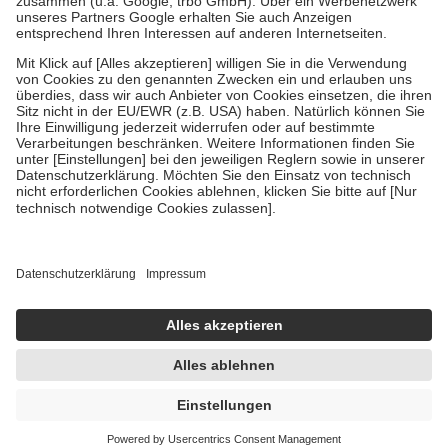
Bei Heilmitteln und häuslicher Krankenpflege beträgt die
Zuzahlung zehn Prozent der Kosten sowie zehn Euro je
Verordnung.
Um das Engagement der Versicherten für ihre eigene Gesundheit zu
stärken und die besondere Stellung der Familie zu unterstützen,
fallen
keine Zuzahlungen
an bei:
• Kindern und Jugendlichen bis zum vollendeten 18. Lebensjahr
mit Ausnahme der Fahrkosten
• Untersuchungen zur Vorsorge und Früherkennung, die von der
GKV getragen werden
• empfohlenen Schutzimpfungen
• Harn- und Blutteststreifen
Wir nutzen Trusted Shops als unabhängigen Dienstleister für die
Einholung von Bewertungen. Trusted Shops hat Maßnahmen
getroffen, um sicherzustellen, dass es sich um echte Bewertungen
handelt. Mehr Informationen findest du hier:
https://help.etrusted.com/hc/de/articles/4419944605341
AVP:
134,89 €
129,49 €