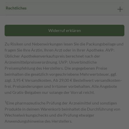
Rechtliches
Widerruf erklären
Zu Risiken und Nebenwirkungen lesen Sie die Packungsbeilage und
fragen Sie Ihre Ärztin, Ihren Arzt oder in Ihrer Apotheke. AVP:
Üblicher Apothekenverkaufspreis berechnet nach der
Arzneimittelpreisverordnung. UVP: Unverbindliche
Preisempfehlung des Herstellers. Die angegebenen Preise
beinhalten die gesetzlich vorgeschriebene Mehrwertsteuer, ggf.
zzgl. 3,95 € Versandkosten. Ab 29,00 € Bestell­wert versand­kosten­
frei. Preisänderungen und Irrtümer vorbehalten. Alle Angebote
und Gratis-Beigaben nur solange der Vorrat reicht.
1
Eine pharmazeutische Prüfung der Arzneimittel und sonstigen
Produkte in deinem Warenkorb beinhaltet die Durchführung von
Wechselwirkungschecks und die Prüfung etwaiger
Anwendungshinweise des Herstellers.