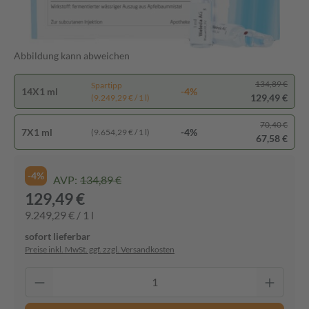
Abbildung kann abweichen
134,89 €
Spartipp
14X1 ml
-4%
129,49 €
(9.249,29 € / 1 l)
70,40 €
7X1 ml
-4%
(9.654,29 € / 1 l)
67,58 €
-4%
AVP:
134,89 €
129,49 €
9.249,29 € / 1 l
sofort lieferbar
Preise inkl. MwSt. ggf. zzgl. Versandkosten