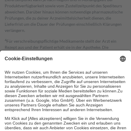
Produktverfügbarkeit sowie vom Zustellzeitpunkt des Spediteurs
abweichen. Darüber hinaus können notwendige pharmazeutische
Prüfungen, die zu deiner Arzneimittelsicherheit dienen, die
Lieferfrist um die Dauer der Prüfungen einschließlich Klärungen
verlängern.
4
Für verschreibungspflichtige Medikamente stellt der Arzt ein
Rezept aus und der Patient erhält sie in der Apotheke. Die
gesetzliche Krankenversicherung übernimmt in der Regel die
Kosten dafür, der Versicherte trägt einen Teil davon als Zuzahlung
mit.
Grundsätzlich leisten Mitglieder Zuzahlungen in Höhe von zehn
Prozent des Abgabepreises,
mindestens
jedoch
fünf Euro
und
höchstens zehn Euro.
Es sind jedoch nie mehr als die tatsächlichen
Kosten der Leistung zu entrichten.
Diese Regeln gelten grundsätzlich auch für Online-Apotheken.
Bei Heilmitteln und häuslicher Krankenpflege beträgt die
Zuzahlung zehn Prozent der Kosten sowie zehn Euro je
Verordnung.
Um das Engagement der Versicherten für ihre eigene Gesundheit zu
stärken und die besondere Stellung der Familie zu unterstützen,