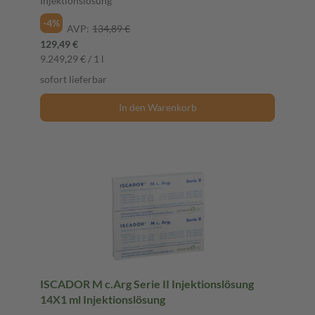
Injektionslösung
-4%
AVP:
134,89 €
129,49 €
9.249,29 € / 1 l
sofort lieferbar
In den Warenkorb
ISCADOR M c.Arg Serie II Injektionslösung
14X1 ml Injektionslösung