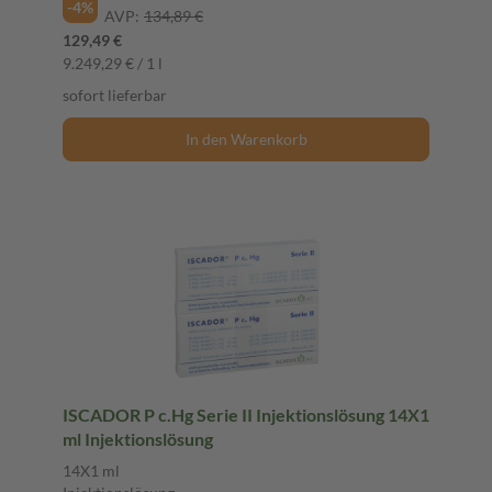
-4%
AVP:
134,89 €
129,49 €
9.249,29 € / 1 l
sofort lieferbar
In den Warenkorb
ISCADOR P c.Hg Serie II Injektionslösung 14X1
ml Injektionslösung
14X1 ml