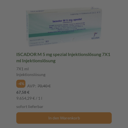
ISCADOR M 5 mg spezial Injektionslösung 7X1
ml Injektionslösung
7X1 ml
Injektionslösung
-4%
AVP:
70,40 €
67,58 €
9.654,29 € / 1 l
sofort lieferbar
In den Warenkorb