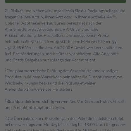
Zu Risiken und Nebenwirkungen lesen Sie die Packungsbeilage und
fragen Sie Ihre Ärztin, Ihren Arzt oder in Ihrer Apotheke. AVP:
Üblicher Apothekenverkaufspreis berechnet nach der
Arzneimittelpreisverordnung. UVP: Unverbindliche
Preisempfehlung des Herstellers. Die angegebenen Preise
beinhalten die gesetzlich vorgeschriebene Mehrwertsteuer, ggf.
zzgl. 3,95 € Versandkosten. Ab 29,00 € Bestell­wert versand­kosten­
frei. Preisänderungen und Irrtümer vorbehalten. Alle Angebote
und Gratis-Beigaben nur solange der Vorrat reicht.
1
Eine pharmazeutische Prüfung der Arzneimittel und sonstigen
Produkte in deinem Warenkorb beinhaltet die Durchführung von
Wechselwirkungschecks und die Prüfung etwaiger
Anwendungshinweise des Herstellers.
2
Biozidprodukte
vorsichtig verwenden. Vor Gebrauch stets Etikett
und Produktinformationen lesen.
3
Die Übergabe deiner Bestellung an den Paketdienstleister erfolgt
bei uns werktags von Montag bis Freitag bis 18:00 Uhr. Der genaue
Lieferzeitpunkt kann je nach Region und in Abhängigkeit der