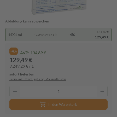
Abbildung kann abweichen
134,89 €
14X1 ml
-4%
(9.249,29 € / 1 l)
129,49 €
-4%
AVP:
134,89 €
129,49 €
9.249,29 € / 1 l
sofort lieferbar
Preise inkl. MwSt. ggf. zzgl. Versandkosten
In den Warenkorb