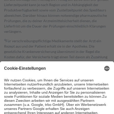
Lieferzeitpunkt kann je nach Region und in Abhängigkeit der
Produktverfügbarkeit sowie vom Zustellzeitpunkt des Spediteurs
abweichen. Darüber hinaus können notwendige pharmazeutische
Prüfungen, die zu deiner Arzneimittelsicherheit dienen, die
Lieferfrist um die Dauer der Prüfungen einschließlich Klärungen
verlängern.
4
Für verschreibungspflichtige Medikamente stellt der Arzt ein
Rezept aus und der Patient erhält sie in der Apotheke. Die
gesetzliche Krankenversicherung übernimmt in der Regel die
Kosten dafür, der Versicherte trägt einen Teil davon als Zuzahlung
mit.
Grundsätzlich leisten Mitglieder Zuzahlungen in Höhe von zehn
Prozent des Abgabepreises,
mindestens
jedoch
fünf Euro
und
höchstens zehn Euro.
Es sind jedoch nie mehr als die tatsächlichen
Kosten der Leistung zu entrichten.
Diese Regeln gelten grundsätzlich auch für Online-Apotheken.
Bei Heilmitteln und häuslicher Krankenpflege beträgt die
Zuzahlung zehn Prozent der Kosten sowie zehn Euro je
Verordnung.
Um das Engagement der Versicherten für ihre eigene Gesundheit zu