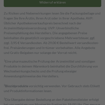
Widerruf erklären
Zu Risiken und Nebenwirkungen lesen Sie die Packungsbeilage und
fragen Sie Ihre Ärztin, Ihren Arzt oder in Ihrer Apotheke. AVP:
Üblicher Apothekenverkaufspreis berechnet nach der
Arzneimittelpreisverordnung. UVP: Unverbindliche
Preisempfehlung des Herstellers. Die angegebenen Preise
beinhalten die gesetzlich vorgeschriebene Mehrwertsteuer, ggf.
zzgl. 3,95 € Versandkosten. Ab 29,00 € Bestell­wert versand­kosten­
frei. Preisänderungen und Irrtümer vorbehalten. Alle Angebote
und Gratis-Beigaben nur solange der Vorrat reicht.
1
Eine pharmazeutische Prüfung der Arzneimittel und sonstigen
Produkte in deinem Warenkorb beinhaltet die Durchführung von
Wechselwirkungschecks und die Prüfung etwaiger
Anwendungshinweise des Herstellers.
2
Biozidprodukte
vorsichtig verwenden. Vor Gebrauch stets Etikett
und Produktinformationen lesen.
3
Die Übergabe deiner Bestellung an den Paketdienstleister erfolgt
bei uns werktags von Montag bis Freitag bis 18:00 Uhr. Der genaue