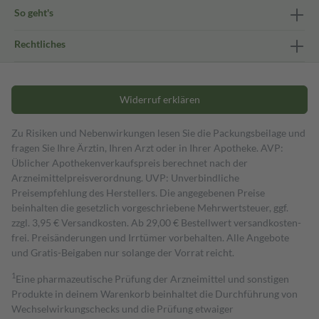
So geht's
Rechtliches
Widerruf erklären
Zu Risiken und Nebenwirkungen lesen Sie die Packungsbeilage und
fragen Sie Ihre Ärztin, Ihren Arzt oder in Ihrer Apotheke. AVP:
Üblicher Apothekenverkaufspreis berechnet nach der
Arzneimittelpreisverordnung. UVP: Unverbindliche
Preisempfehlung des Herstellers. Die angegebenen Preise
beinhalten die gesetzlich vorgeschriebene Mehrwertsteuer, ggf.
zzgl. 3,95 € Versandkosten. Ab 29,00 € Bestell­wert versand­kosten­
frei. Preisänderungen und Irrtümer vorbehalten. Alle Angebote
und Gratis-Beigaben nur solange der Vorrat reicht.
1
Eine pharmazeutische Prüfung der Arzneimittel und sonstigen
Produkte in deinem Warenkorb beinhaltet die Durchführung von
Wechselwirkungschecks und die Prüfung etwaiger