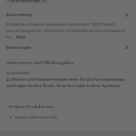
Beschreibung
Enthält als arzneilich wirksamen Bestandteil: 100% Minzöl
Darreichungsform: ätherisches Öl Heilpflanzenöle sind bekannt
für…
Mehr
Bewertungen
Hinweistexte und Pflichtangaben
Arzneimittel
Zu Risiken und Nebenwirkungen lesen Sie die Packungsbeilage
und fragen Sie Ihre Ärztin, Ihren Arzt oder in Ihrer Apotheke.
Weitere Produkte aus:
weitere ätherische Öle