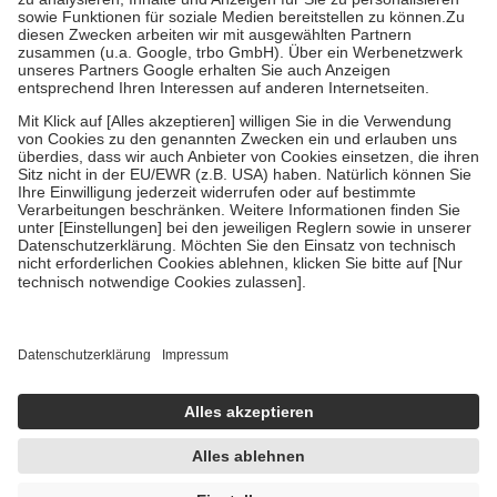
Kosten der Leistung zu entrichten.
Diese Regeln gelten grundsätzlich auch für Online-Apotheken.
Bei Heilmitteln und häuslicher Krankenpflege beträgt die
Zuzahlung zehn Prozent der Kosten sowie zehn Euro je
Verordnung.
Um das Engagement der Versicherten für ihre eigene Gesundheit zu
stärken und die besondere Stellung der Familie zu unterstützen,
fallen
keine Zuzahlungen
an bei:
• Kindern und Jugendlichen bis zum vollendeten 18. Lebensjahr
mit Ausnahme der Fahrkosten
• Untersuchungen zur Vorsorge und Früherkennung, die von der
GKV getragen werden
• empfohlenen Schutzimpfungen
• Harn- und Blutteststreifen
Wir nutzen Trusted Shops als unabhängigen Dienstleister für die
Einholung von Bewertungen. Trusted Shops hat Maßnahmen
getroffen, um sicherzustellen, dass es sich um echte Bewertungen
handelt. Mehr Informationen findest du hier:
https://help.etrusted.com/hc/de/articles/4419944605341
Einige Bilder und Inhalte wurden unter Zuhilfenahme künstlicher