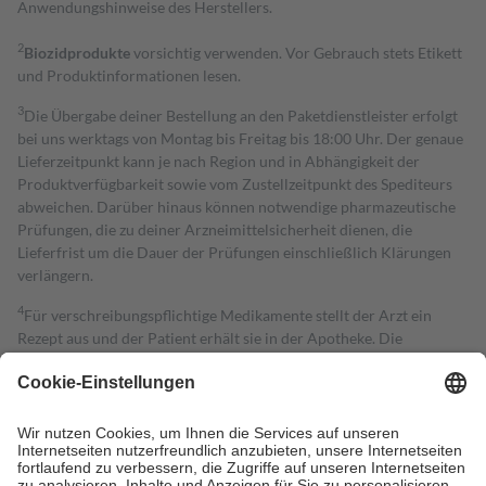
Anwendungshinweise des Herstellers.
2
Biozidprodukte
vorsichtig verwenden. Vor Gebrauch stets Etikett
und Produktinformationen lesen.
3
Die Übergabe deiner Bestellung an den Paketdienstleister erfolgt
bei uns werktags von Montag bis Freitag bis 18:00 Uhr. Der genaue
Lieferzeitpunkt kann je nach Region und in Abhängigkeit der
Produktverfügbarkeit sowie vom Zustellzeitpunkt des Spediteurs
abweichen. Darüber hinaus können notwendige pharmazeutische
Prüfungen, die zu deiner Arzneimittelsicherheit dienen, die
Lieferfrist um die Dauer der Prüfungen einschließlich Klärungen
verlängern.
4
Für verschreibungspflichtige Medikamente stellt der Arzt ein
Rezept aus und der Patient erhält sie in der Apotheke. Die
gesetzliche Krankenversicherung übernimmt in der Regel die
Kosten dafür, der Versicherte trägt einen Teil davon als Zuzahlung
mit.
Grundsätzlich leisten Mitglieder Zuzahlungen in Höhe von zehn
Prozent des Abgabepreises,
mindestens
jedoch
fünf Euro
und
höchstens zehn Euro.
Es sind jedoch nie mehr als die tatsächlichen