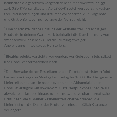
beinhalten die gesetzlich vorgeschriebene Mehrwertsteuer, ggf.
zzgl. 3,95 € Versandkosten. Ab 29,00 € Bestell­wert versand­kosten­
frei. Preisänderungen und Irrtümer vorbehalten. Alle Angebote
und Gratis-Beigaben nur solange der Vorrat reicht.
1
Eine pharmazeutische Prüfung der Arzneimittel und sonstigen
Produkte in deinem Warenkorb beinhaltet die Durchführung von
Wechselwirkungschecks und die Prüfung etwaiger
Anwendungshinweise des Herstellers.
2
Biozidprodukte
vorsichtig verwenden. Vor Gebrauch stets Etikett
und Produktinformationen lesen.
3
Die Übergabe deiner Bestellung an den Paketdienstleister erfolgt
bei uns werktags von Montag bis Freitag bis 18:00 Uhr. Der genaue
Lieferzeitpunkt kann je nach Region und in Abhängigkeit der
Produktverfügbarkeit sowie vom Zustellzeitpunkt des Spediteurs
abweichen. Darüber hinaus können notwendige pharmazeutische
Prüfungen, die zu deiner Arzneimittelsicherheit dienen, die
Lieferfrist um die Dauer der Prüfungen einschließlich Klärungen
verlängern.