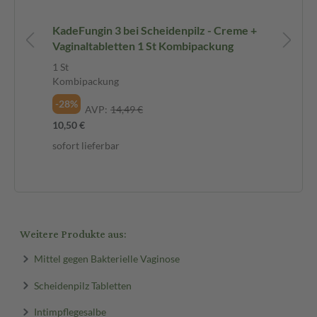
KadeFungin 3 bei Scheidenpilz - Creme +
Ka
Vaginaltabletten 1 St Kombipackung
7X2
1 St
Ge
Kombipackung
-1
-28%
AVP:
14,49 €
16,
10,50 €
968
sofort lieferbar
sof
Weitere Produkte aus:
Mittel gegen Bakterielle Vaginose
Scheidenpilz Tabletten
Intimpflegesalbe