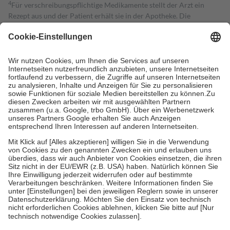
4
Für verschreibungspflichtige Medikamente stellt der Arzt ein
Rezept aus und der Patient erhält sie in der Apotheke. Die
gesetzliche Krankenversicherung übernimmt in der Regel die
Kosten dafür, der Versicherte trägt einen Teil davon als Zuzahlung
mit.
Grundsätzlich leisten Mitglieder Zuzahlungen in Höhe von zehn
Prozent des Abgabepreises,
mindestens
jedoch
fünf Euro
und
höchstens zehn Euro.
Es sind jedoch nie mehr als die tatsächlichen
Kosten der Leistung zu entrichten.
Diese Regeln gelten grundsätzlich auch für Online-Apotheken.
Bei Heilmitteln und häuslicher Krankenpflege beträgt die
Zuzahlung zehn Prozent der Kosten sowie zehn Euro je
Verordnung.
Um das Engagement der Versicherten für ihre eigene Gesundheit zu
stärken und die besondere Stellung der Familie zu unterstützen,
fallen
keine Zuzahlungen
an bei:
• Kindern und Jugendlichen bis zum vollendeten 18. Lebensjahr
mit Ausnahme der Fahrkosten
• Untersuchungen zur Vorsorge und Früherkennung, die von der
GKV getragen werden
• empfohlenen Schutzimpfungen