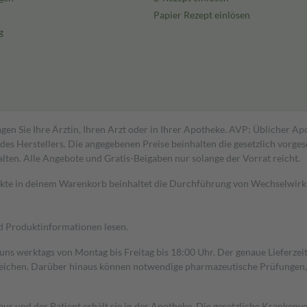
Papier Rezept einlösen
g
gen Sie Ihre Ärztin, Ihren Arzt oder in Ihrer Apotheke. AVP: Üblicher A
s Herstellers. Die angegebenen Preise beinhalten die gesetzlich vorgesc
alten. Alle Angebote und Gratis-Beigaben nur solange der Vorrat reicht.
dukte in deinem Warenkorb beinhaltet die Durchführung von Wechselwir
nd Produktinformationen lesen.
 uns werktags von Montag bis Freitag bis 18:00 Uhr. Der genaue Lieferze
ichen. Darüber hinaus können notwendige pharmazeutische Prüfungen, die
aus und der Patient erhält sie in der Apotheke. Die gesetzliche Krankenv