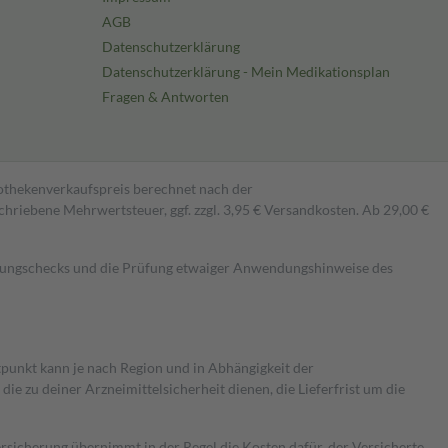
AGB
Datenschutzerklärung
Datenschutzerklärung - Mein Medikationsplan
Fragen & Antworten
pothekenverkaufspreis berechnet nach der
hriebene Mehrwertsteuer, ggf. zzgl. 3,95 € Versandkosten. Ab 29,00 €
kungschecks und die Prüfung etwaiger Anwendungshinweise des
itpunkt kann je nach Region und in Abhängigkeit der
 zu deiner Arzneimittelsicherheit dienen, die Lieferfrist um die
ersicherung übernimmt in der Regel die Kosten dafür, der Versicherte