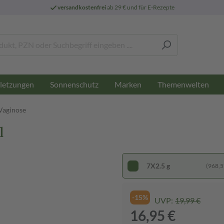
versandkostenfrei
ab 29 € und für E-Rezepte
letzungen
Sonnenschutz
Marken
Themenwelten
 Vaginose
l
7X2.5 g
(968,57
-15%
UVP:
19,99 €
16,95 €