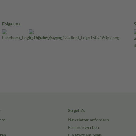
Folge uns
e
So geht's
nto
Newsletter anfordern
Freunde werben
gen
E-Rezept einlösen