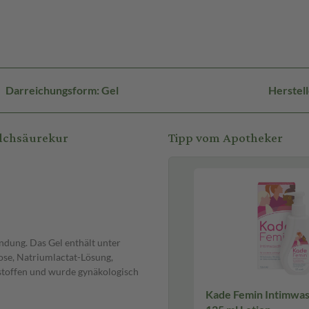
Darreichungsform: Gel
Herstel
ilchsäurekur
Tipp vom Apotheker
dung. Das Gel enthält unter
ose, Natriumlactat-Lösung,
bstoffen und wurde gynäkologisch
Kade Femin Intimwas