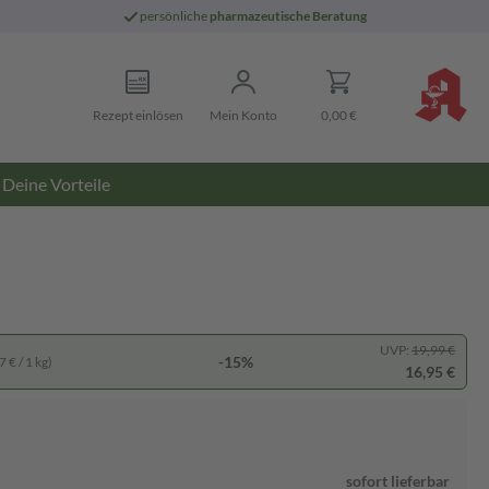
persönliche
pharmazeutische Beratung
Rezept einlösen
Mein Konto
0,00 €
Deine Vorteile
UVP:
19,99 €
-15%
 € / 1 kg)
16,95 €
sofort lieferbar