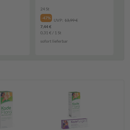
24 St
-47%
UVP:
13,99 €
7,44 €
0,31 € / 1 St
sofort lieferbar