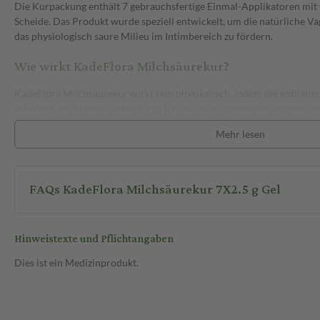
Die Kurpackung enthält 7 gebrauchsfertige Einmal-Applikatoren mit
Scheide. Das Produkt wurde speziell entwickelt, um die natürliche Va
das physiologisch saure Milieu im Intimbereich zu fördern.
Wie wirkt KadeFlora Milchsäurekur?
KadeFlora Milchsäurekur wirkt rein physikalisch, indem die enthalte
pH-Wert der Scheide unterstützt. Ein saures Vaginalmilieu schafft gü
natürlichen Milchsäurebakterien und trägt dazu bei, die Vaginalflora 
Mehr lesen
Im sauren Millieu können sich Keime weniger vermehren und eindrin
Begleiterscheinungen einer bakteriellen Vaginose wie unangenehmer, 
können gelindert werden. Zudem kann die regelmäßige Anwendung he
FAQs KadeFlora Milchsäurekur 7X2.5 g Gel
bakterieller Vaginose oder Harnwegsinfektionen zu reduzieren. Das Ge
befeuchtende Eigenschaften.
Hinweistexte und Pflichtangaben
Wie wird KadeFlora Milchsäurekur angewendet?
Dies ist ein Medizinprodukt.
Die Anwendung erfolgt vaginal mit einem Einmal-Applikator. Vor de
mehrmals nach unten ausgeschlagen. Anschließend wird die Verschlu
Applikator vorsichtig in die Scheide eingeführt. Durch Zusammendrü
Gel gleichmäßig verteilt.