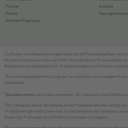
Partner
Kontakt
Presse
Neuregistrierun
Affiliate Programm
Zu Risiken und Nebenwirkungen lesen Sie die Packungsbeilage und fra
Arzneimittelpreisverordnung. UVP: Unverbindliche Preisempfehlung de
Bestell­wert versand­kosten­frei. Preisänderungen und Irrtümer vorbeh
1
Eine pharmazeutische Prüfung der Arzneimittel und sonstigen Pro
Herstellers.
2
Biozidprodukte
vorsichtig verwenden. Vor Gebrauch stets Etikett u
3
Die Übergabe deiner Bestellung an den Paketdienstleister erfolgt bei
Produktverfügbarkeit sowie vom Zustellzeitpunkt des Spediteurs abwe
Dauer der Prüfungen einschließlich Klärungen verlängern.
4
Für verschreibungspflichtige Medikamente stellt der Arzt ein Rezept 