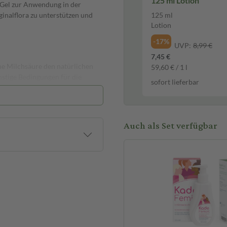
125 ml Lotion
 Gel zur Anwendung in der
ginalflora zu unterstützen und
125 ml
Lotion
-17%
UVP:
8,99 €
7,45 €
ne Milchsäure den natürlichen
59,60 € / 1 l
nstige Bedingungen für die
sofort lieferbar
zu stabilisieren und regenerieren.
gen.
fischartig riechender Ausfluss
Auch als Set verfügbar
lfen, das Wiederauftreten von
l besitzt zusätzlich
r Anwendung wird der Applikator
sskappe entfernt und der
cken des Gelreservoirs wird das