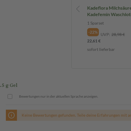
KadeZyklus + KadeFlora Set 1 St
Kadeflora Milchsäur
ise eine 7-Tage-Kur mit täglich
Sparset
Kadefemin Waschloti
ren Milieus kann nach der
Sparset
den.
1 St
1 Sparset
Sparset
-22%
UVP:
28,98 €
-25%
AVP:
43,98 €
22,61 €
es Auslaufen zu verringern.
32,95 €
angewendet werden.
sofort lieferbar
 sein.
sofort lieferbar
n einen der Inhaltsstoffe.
Produkten sollte vermieden
gewendet werden.
5 g Gel
Bewertungen nur in der aktuellen Sprache anzeigen.
Keine Bewertungen gefunden. Teile deine Erfahrungen mit a