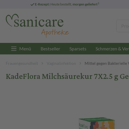
3
E-Rezept:
Heute bestellt,
morgen geliefert
Menü
Bestseller
Sparsets
Schmerzen & Ver
Frauengesundheit
Vaginalinfektion
Mittel gegen Bakterielle
KadeFlora Milchsäurekur 7X2.5 g Ge