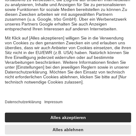
Diese Regeln gelten grundsätzlich auch für Online-Apotheken.
Bei Heilmitteln und häuslicher Krankenpflege beträgt die
Zuzahlung zehn Prozent der Kosten sowie zehn Euro je
Verordnung.
Um das Engagement der Versicherten für ihre eigene Gesundheit zu
stärken und die besondere Stellung der Familie zu unterstützen,
fallen
keine Zuzahlungen
an bei:
• Kindern und Jugendlichen bis zum vollendeten 18. Lebensjahr
mit Ausnahme der Fahrkosten
• Untersuchungen zur Vorsorge und Früherkennung, die von der
GKV getragen werden
• empfohlenen Schutzimpfungen
• Harn- und Blutteststreifen
Wir nutzen Trusted Shops als unabhängigen Dienstleister für die
Einholung von Bewertungen. Trusted Shops hat Maßnahmen
getroffen, um sicherzustellen, dass es sich um echte Bewertungen
handelt. Mehr Informationen findest du hier:
https://help.etrusted.com/hc/de/articles/4419944605341
Einige Bilder und Inhalte wurden unter Zuhilfenahme künstlicher
Intelligenz erstellt.