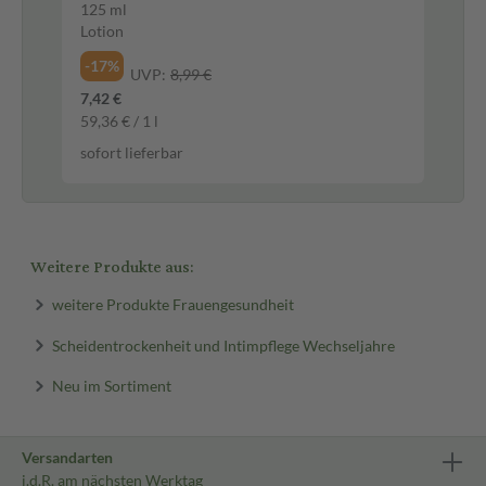
125 ml
7X2
Lotion
Ge
-17%
-1
UVP:
8,99 €
7,42 €
16,
59,36 € / 1 l
968
sofort lieferbar
sof
Weitere Produkte aus:
weitere Produkte Frauengesundheit
Scheidentrockenheit und Intimpflege Wechseljahre
Neu im Sortiment
Versandarten
i.d.R. am nächsten Werktag