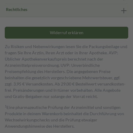
Rechtliches
Widerruf erklären
Zu Risiken und Nebenwirkungen lesen Sie die Packungsbeilage und
fragen Sie Ihre Ärztin, Ihren Arzt oder in Ihrer Apotheke. AVP:
Üblicher Apothekenverkaufspreis berechnet nach der
Arzneimittelpreisverordnung. UVP: Unverbindliche
Preisempfehlung des Herstellers. Die angegebenen Preise
beinhalten die gesetzlich vorgeschriebene Mehrwertsteuer, ggf.
zzgl. 3,95 € Versandkosten. Ab 29,00 € Bestell­wert versand­kosten­
frei. Preisänderungen und Irrtümer vorbehalten. Alle Angebote
und Gratis-Beigaben nur solange der Vorrat reicht.
1
Eine pharmazeutische Prüfung der Arzneimittel und sonstigen
Produkte in deinem Warenkorb beinhaltet die Durchführung von
Wechselwirkungschecks und die Prüfung etwaiger
Anwendungshinweise des Herstellers.