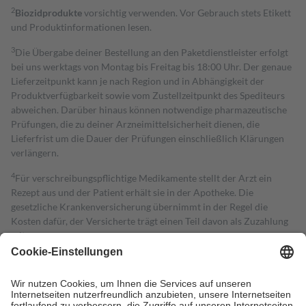
2
Biozidprodukte
vorsichtig verwenden. Vor Gebrauch stets Etikett
und Produktinformationen lesen.
3
Die Übergabe deiner Bestellung an den Paketdienstleister erfolgt
bei uns werktags von Montag bis Freitag bis 18:00 Uhr. Der genaue
Lieferzeitpunkt kann je nach Region und in Abhängigkeit der
Produktverfügbarkeit sowie vom Zustellzeitpunkt des Spediteurs
abweichen. Darüber hinaus können notwendige pharmazeutische
Prüfungen, die zu deiner Arzneimittelsicherheit dienen, die
Lieferfrist um die Dauer der Prüfungen einschließlich Klärungen
verlängern.
4
Für verschreibungspflichtige Medikamente stellt der Arzt ein
Rezept aus und der Patient erhält sie in der Apotheke. Die
gesetzliche Krankenversicherung übernimmt in der Regel die
Kosten dafür, der Versicherte trägt einen Teil davon als Zuzahlung
mit.
Grundsätzlich leisten Mitglieder Zuzahlungen in Höhe von zehn
Prozent des Abgabepreises,
mindestens
jedoch
fünf Euro
und
höchstens zehn Euro.
Es sind jedoch nie mehr als die tatsächlichen
Kosten der Leistung zu entrichten.