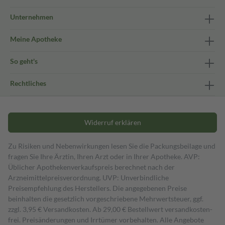
Unternehmen
Meine Apotheke
So geht's
Rechtliches
Widerruf erklären
Zu Risiken und Nebenwirkungen lesen Sie die Packungsbeilage und
fragen Sie Ihre Ärztin, Ihren Arzt oder in Ihrer Apotheke. AVP:
Üblicher Apothekenverkaufspreis berechnet nach der
Arzneimittelpreisverordnung. UVP: Unverbindliche
Preisempfehlung des Herstellers. Die angegebenen Preise
beinhalten die gesetzlich vorgeschriebene Mehrwertsteuer, ggf.
zzgl. 3,95 € Versandkosten. Ab 29,00 € Bestell­wert versand­kosten­
frei. Preisänderungen und Irrtümer vorbehalten. Alle Angebote