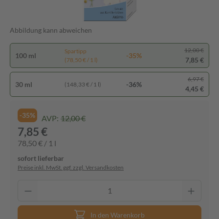
Abbildung kann abweichen
12,00 €
Spartipp
100 ml
-35%
7,85 €
(78,50 € / 1 l)
6,97 €
30 ml
-36%
(148,33 € / 1 l)
4,45 €
-35%
AVP:
12,00 €
7,85 €
78,50 € / 1 l
sofort lieferbar
Preise inkl. MwSt. ggf. zzgl. Versandkosten
In den Warenkorb