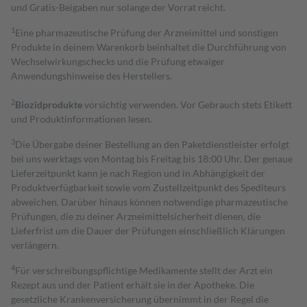
und Gratis-Beigaben nur solange der Vorrat reicht.
1
Eine pharmazeutische Prüfung der Arzneimittel und sonstigen
Produkte in deinem Warenkorb beinhaltet die Durchführung von
Wechselwirkungschecks und die Prüfung etwaiger
Anwendungshinweise des Herstellers.
2
Biozidprodukte
vorsichtig verwenden. Vor Gebrauch stets Etikett
und Produktinformationen lesen.
3
Die Übergabe deiner Bestellung an den Paketdienstleister erfolgt
bei uns werktags von Montag bis Freitag bis 18:00 Uhr. Der genaue
Lieferzeitpunkt kann je nach Region und in Abhängigkeit der
Produktverfügbarkeit sowie vom Zustellzeitpunkt des Spediteurs
abweichen. Darüber hinaus können notwendige pharmazeutische
Prüfungen, die zu deiner Arzneimittelsicherheit dienen, die
Lieferfrist um die Dauer der Prüfungen einschließlich Klärungen
verlängern.
4
Für verschreibungspflichtige Medikamente stellt der Arzt ein
Rezept aus und der Patient erhält sie in der Apotheke. Die
gesetzliche Krankenversicherung übernimmt in der Regel die