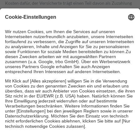
Kosten dafür, der Versicherte trägt einen Teil davon als Zuzahlung
mit.
Grundsätzlich leisten Mitglieder Zuzahlungen in Höhe von zehn
Prozent des Abgabepreises,
mindestens
jedoch
fünf Euro
und
höchstens zehn Euro.
Es sind jedoch nie mehr als die tatsächlichen
Kosten der Leistung zu entrichten.
Diese Regeln gelten grundsätzlich auch für Online-Apotheken.
Bei Heilmitteln und häuslicher Krankenpflege beträgt die
Zuzahlung zehn Prozent der Kosten sowie zehn Euro je
Verordnung.
Um das Engagement der Versicherten für ihre eigene Gesundheit zu
stärken und die besondere Stellung der Familie zu unterstützen,
fallen
keine Zuzahlungen
an bei:
• Kindern und Jugendlichen bis zum vollendeten 18. Lebensjahr
mit Ausnahme der Fahrkosten
• Untersuchungen zur Vorsorge und Früherkennung, die von der
GKV getragen werden
• empfohlenen Schutzimpfungen
• Harn- und Blutteststreifen
Wir nutzen Trusted Shops als unabhängigen Dienstleister für die
Einholung von Bewertungen. Trusted Shops hat Maßnahmen