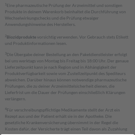
1
Eine pharmazeutische Prüfung der Arzneimittel und sonstigen
Produkte in deinem Warenkorb beinhaltet die Durchführung von
Wechselwirkungschecks und die Prüfung etwaiger
Anwendungshinweise des Herstellers.
2
Biozidprodukte
vorsichtig verwenden. Vor Gebrauch stets Etikett
und Produktinformationen lesen.
3
Die Übergabe deiner Bestellung an den Paketdienstleister erfolgt
bei uns werktags von Montag bis Freitag bis 18:00 Uhr. Der genaue
Lieferzeitpunkt kann je nach Region und in Abhängigkeit der
Produktverfügbarkeit sowie vom Zustellzeitpunkt des Spediteurs
abweichen. Darüber hinaus können notwendige pharmazeutische
Prüfungen, die zu deiner Arzneimittelsicherheit dienen, die
Lieferfrist um die Dauer der Prüfungen einschließlich Klärungen
verlängern.
4
Für verschreibungspflichtige Medikamente stellt der Arzt ein
Rezept aus und der Patient erhält sie in der Apotheke. Die
gesetzliche Krankenversicherung übernimmt in der Regel die
Kosten dafür, der Versicherte trägt einen Teil davon als Zuzahlung