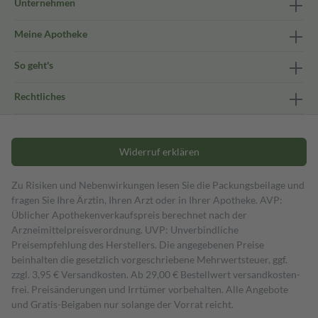
Unternehmen
Meine Apotheke
So geht's
Rechtliches
Widerruf erklären
Zu Risiken und Nebenwirkungen lesen Sie die Packungsbeilage und
fragen Sie Ihre Ärztin, Ihren Arzt oder in Ihrer Apotheke. AVP:
Üblicher Apothekenverkaufspreis berechnet nach der
Arzneimittelpreisverordnung. UVP: Unverbindliche
Preisempfehlung des Herstellers. Die angegebenen Preise
beinhalten die gesetzlich vorgeschriebene Mehrwertsteuer, ggf.
zzgl. 3,95 € Versandkosten. Ab 29,00 € Bestell­wert versand­kosten­
frei. Preisänderungen und Irrtümer vorbehalten. Alle Angebote
und Gratis-Beigaben nur solange der Vorrat reicht.