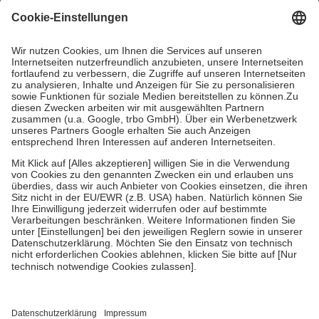
mit.
Grundsätzlich leisten Mitglieder Zuzahlungen in Höhe von zehn
Prozent des Abgabepreises,
mindestens
jedoch
fünf Euro
und
höchstens zehn Euro.
Es sind jedoch nie mehr als die tatsächlichen
Kosten der Leistung zu entrichten.
Diese Regeln gelten grundsätzlich auch für Online-Apotheken.
Bei Heilmitteln und häuslicher Krankenpflege beträgt die
Zuzahlung zehn Prozent der Kosten sowie zehn Euro je
Verordnung.
Um das Engagement der Versicherten für ihre eigene Gesundheit zu
stärken und die besondere Stellung der Familie zu unterstützen,
fallen
keine Zuzahlungen
an bei:
• Kindern und Jugendlichen bis zum vollendeten 18. Lebensjahr
mit Ausnahme der Fahrkosten
• Untersuchungen zur Vorsorge und Früherkennung, die von der
GKV getragen werden
• empfohlenen Schutzimpfungen
• Harn- und Blutteststreifen
Wir nutzen Trusted Shops als unabhängigen Dienstleister für die
Einholung von Bewertungen. Trusted Shops hat Maßnahmen
getroffen, um sicherzustellen, dass es sich um echte Bewertungen