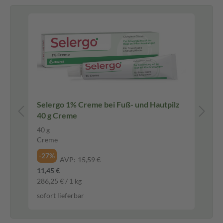
Selergo 1% Creme bei Fuß- und Hautpilz
IB
40 g Creme
Ib
40 g
50 
Creme
Fil
-27%
-2
AVP:
15,59 €
11,45 €
16,
286,25 € / 1 kg
0,3
sofort lieferbar
sof