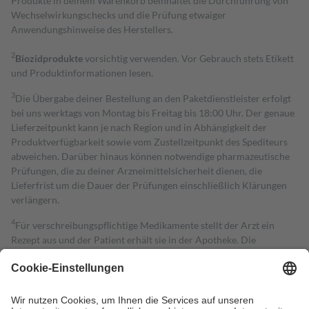
Produkte in deinem Warenkorb beinhaltet die Durchführung von
Wechselwirkungschecks und die Prüfung etwaiger
Anwendungshinweise des Herstellers.
2
Biozidprodukte
vorsichtig verwenden. Vor Gebrauch stets Etikett
und Produktinformationen lesen.
3
Die Übergabe deiner Bestellung an den Paketdienstleister erfolgt
bei uns werktags von Montag bis Freitag bis 18:00 Uhr. Der genaue
Lieferzeitpunkt kann je nach Region und in Abhängigkeit der
Produktverfügbarkeit sowie vom Zustellzeitpunkt des Spediteurs
abweichen. Darüber hinaus können notwendige pharmazeutische
Prüfungen, die zu deiner Arzneimittelsicherheit dienen, die
Lieferfrist um die Dauer der Prüfungen einschließlich Klärungen
verlängern.
4
Für verschreibungspflichtige Medikamente stellt der Arzt ein
Rezept aus und der Patient erhält sie in der Apotheke. Die
gesetzliche Krankenversicherung übernimmt in der Regel die
Kosten dafür, der Versicherte trägt einen Teil davon als Zuzahlung
mit.
Grundsätzlich leisten Mitglieder Zuzahlungen in Höhe von zehn