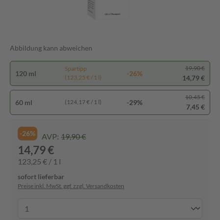
Abbildung kann abweichen
19,90 €
Spartipp
120 ml
-26%
14,79 €
(123,25 € / 1 l)
10,45 €
60 ml
-29%
(124,17 € / 1 l)
7,45 €
-26%
AVP:
19,90 €
14,79 €
123,25 € / 1 l
sofort lieferbar
Preise inkl. MwSt. ggf. zzgl. Versandkosten