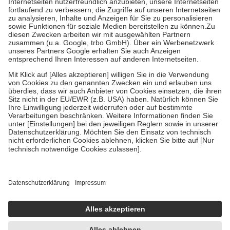
Prozent des Abgabepreises,
mindestens
jedoch
fünf Euro
und
höchstens zehn Euro.
Es sind jedoch nie mehr als die tatsächlichen
Kosten der Leistung zu entrichten.
Diese Regeln gelten grundsätzlich auch für Online-Apotheken.
Bei Heilmitteln und häuslicher Krankenpflege beträgt die
Zuzahlung zehn Prozent der Kosten sowie zehn Euro je
Verordnung.
Um das Engagement der Versicherten für ihre eigene Gesundheit zu
stärken und die besondere Stellung der Familie zu unterstützen,
fallen
keine Zuzahlungen
an bei:
• Kindern und Jugendlichen bis zum vollendeten 18. Lebensjahr
mit Ausnahme der Fahrkosten
• Untersuchungen zur Vorsorge und Früherkennung, die von der
GKV getragen werden
• empfohlenen Schutzimpfungen
• Harn- und Blutteststreifen
Wir nutzen Trusted Shops als unabhängigen Dienstleister für die
Einholung von Bewertungen. Trusted Shops hat Maßnahmen
getroffen, um sicherzustellen, dass es sich um echte Bewertungen
handelt. Mehr Informationen findest du hier:
https://help.etrusted.com/hc/de/articles/4419944605341