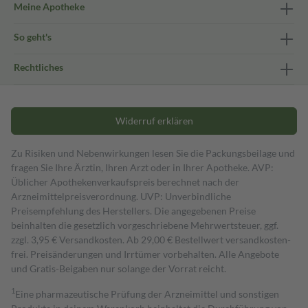
Meine Apotheke
So geht's
Rechtliches
Widerruf erklären
Zu Risiken und Nebenwirkungen lesen Sie die Packungsbeilage und
fragen Sie Ihre Ärztin, Ihren Arzt oder in Ihrer Apotheke. AVP:
Üblicher Apothekenverkaufspreis berechnet nach der
Arzneimittelpreisverordnung. UVP: Unverbindliche
Preisempfehlung des Herstellers. Die angegebenen Preise
beinhalten die gesetzlich vorgeschriebene Mehrwertsteuer, ggf.
zzgl. 3,95 € Versandkosten. Ab 29,00 € Bestell­wert versand­kosten­
frei. Preisänderungen und Irrtümer vorbehalten. Alle Angebote
und Gratis-Beigaben nur solange der Vorrat reicht.
1
Eine pharmazeutische Prüfung der Arzneimittel und sonstigen