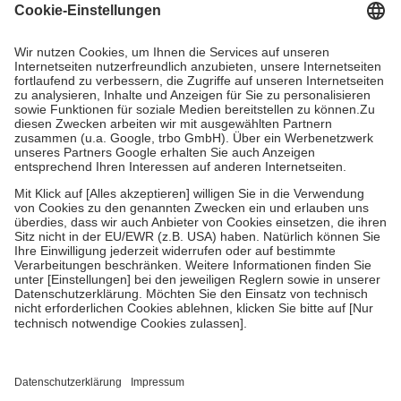
Grundsätzlich leisten Mitglieder Zuzahlungen in Höhe von zehn
Prozent des Abgabepreises,
mindestens
jedoch
fünf Euro
und
höchstens zehn Euro.
Es sind jedoch nie mehr als die tatsächlichen
Kosten der Leistung zu entrichten.
Diese Regeln gelten grundsätzlich auch für Online-Apotheken.
Bei Heilmitteln und häuslicher Krankenpflege beträgt die
Zuzahlung zehn Prozent der Kosten sowie zehn Euro je
Verordnung.
Um das Engagement der Versicherten für ihre eigene Gesundheit zu
stärken und die besondere Stellung der Familie zu unterstützen,
fallen
keine Zuzahlungen
an bei:
• Kindern und Jugendlichen bis zum vollendeten 18. Lebensjahr
mit Ausnahme der Fahrkosten
• Untersuchungen zur Vorsorge und Früherkennung, die von der
GKV getragen werden
• empfohlenen Schutzimpfungen
• Harn- und Blutteststreifen
Wir nutzen Trusted Shops als unabhängigen Dienstleister für die
Einholung von Bewertungen. Trusted Shops hat Maßnahmen
getroffen, um sicherzustellen, dass es sich um echte Bewertungen
handelt. Mehr Informationen findest du hier: