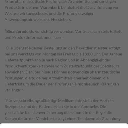
1
Eine pharmazeutische Prüfung der Arzneimittel und sonstigen
Produkte in deinem Warenkorb beinhaltet die Durchführung von
Wechselwirkungschecks und die Prüfung etwaiger
Anwendungshinweise des Herstellers.
2
Biozidprodukte
vorsichtig verwenden. Vor Gebrauch stets Etikett
und Produktinformationen lesen.
3
Die Übergabe deiner Bestellung an den Paketdienstleister erfolgt
bei uns werktags von Montag bis Freitag bis 18:00 Uhr. Der genaue
Lieferzeitpunkt kann je nach Region und in Abhängigkeit der
Produktverfügbarkeit sowie vom Zustellzeitpunkt des Spediteurs
abweichen. Darüber hinaus können notwendige pharmazeutische
Prüfungen, die zu deiner Arzneimittelsicherheit dienen, die
Lieferfrist um die Dauer der Prüfungen einschließlich Klärungen
verlängern.
4
Für verschreibungspflichtige Medikamente stellt der Arzt ein
Rezept aus und der Patient erhält sie in der Apotheke. Die
gesetzliche Krankenversicherung übernimmt in der Regel die
Kosten dafür, der Versicherte trägt einen Teil davon als Zuzahlung
mit.