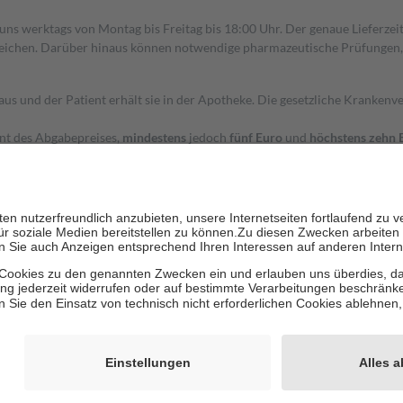
 uns werktags von Montag bis Freitag bis 18:00 Uhr. Der genaue Lieferze
ichen. Darüber hinaus können notwendige pharmazeutische Prüfungen, die
aus und der Patient erhält sie in der Apotheke. Die gesetzliche Krankenv
ent des Abgabepreises,
mindestens
jedoch
fünf Euro
und
höchstens zehn 
zehn Prozent der Kosten sowie zehn Euro je Verordnung.
rken und die besondere Stellung der Familie zu unterstützen, fallen
kein
 Ausnahme der Fahrkosten
 getragen werden
holung von Bewertungen. Trusted Shops hat Maßnahmen getroffen, um sic
cles/4419944605341
igenz erstellt.