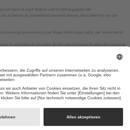
itpunkt kann je nach Region und in Abhängigkeit der
 zu deiner Arzneimittelsicherheit dienen, die Lieferfrist um die
ersicherung übernimmt in der Regel die Kosten dafür, der Versicherte
Euro.
Es sind jedoch nie mehr als die tatsächlichen Kosten der Leistung
e Zuzahlungen
an bei:
herzustellen, dass es sich um echte Bewertungen handelt. Mehr