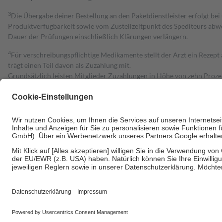
3
Die Übergabe deiner Bestellung an den Paketdienstleister erfolgt bei
Produktverfügbarkeit sowie vom Zustellzeitpunkt des Spediteurs abwe
Dauer der Prüfungen einschließlich Klärungen verlängern.
4
Für verschreibungspflichtige Medikamente stellt der Arzt ein Rezept 
trägt einen Teil davon als Zuzahlung mit.
Grundsätzlich leisten Mitglieder Zuzahlungen in Höhe von zehn Proz
zu entrichten.
Diese Regeln gelten grundsätzlich auch für Online-Apotheken.
Bei Heilmitteln und häuslicher Krankenpflege beträgt die Zuzahlung 
Um das Engagement der Versicherten für ihre eigene Gesundheit zu stä
• Kindern und Jugendlichen bis zum vollendeten 18. Lebensjahr mit
• Untersuchungen zur Vorsorge und Früherkennung, die von der GKV
• empfohlenen Schutzimpfungen
• Harn- und Blutteststreifen
Wir nutzen Trusted Shops als unabhängigen Dienstleister für die Ein
Informationen findest du hier: https://help.etrusted.com/hc/de/arti
Einige Bilder und Inhalte wurden unter Zuhilfenahme künstlicher Intell