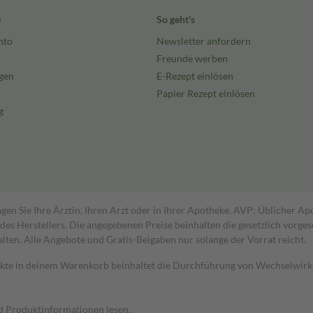
e
So geht's
nto
Newsletter anfordern
Freunde werben
gen
E-Rezept einlösen
Papier Rezept einlösen
g
gen Sie Ihre Ärztin, Ihren Arzt oder in Ihrer Apotheke. AVP: Üblicher A
s Herstellers. Die angegebenen Preise beinhalten die gesetzlich vorgesc
alten. Alle Angebote und Gratis-Beigaben nur solange der Vorrat reicht.
dukte in deinem Warenkorb beinhaltet die Durchführung von Wechselwir
nd Produktinformationen lesen.