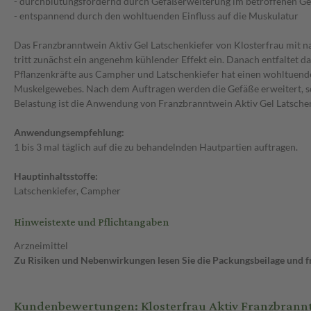
- durchblutungsfördernd durch Gefäßerweiterung im betroffenen G
- entspannend durch den wohltuenden Einfluss auf die Muskulatur
Das Franzbranntwein Aktiv Gel Latschenkiefer von Klosterfrau mit na
tritt zunächst ein angenehm kühlender Effekt ein. Danach entfaltet
Pflanzenkräfte aus Campher und Latschenkiefer hat einen wohltuende
Muskelgewebes. Nach dem Auftragen werden die Gefäße erweitert, so
Belastung ist die Anwendung von Franzbranntwein Aktiv Gel Latsche
Anwendungsempfehlung:
1 bis 3 mal täglich auf die zu behandelnden Hautpartien auftragen.
Hauptinhaltsstoffe:
Latschenkiefer, Campher
Hinweistexte und Pflichtangaben
Arzneimittel
Zu Risiken und Nebenwirkungen lesen Sie die Packungsbeilage und fra
Kundenbewertungen: Klosterfrau Aktiv Franzbranntw