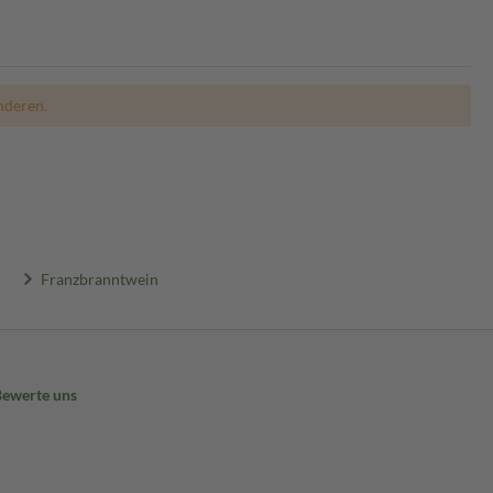
nderen.
Franzbranntwein
Bewerte uns