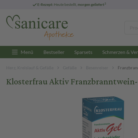
3
E-Rezept:
Heute bestellt,
morgen geliefert
Menü
Bestseller
Sparsets
Schmerzen & Ver
Herz, Kreislauf & Gefäße
Gefäße
Besenreiser
Franzbran
Klosterfrau Aktiv Franzbranntwein-G