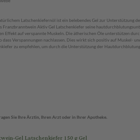
ewebe
türlichem Latschenkiefernöl ist ein belebendes Gel zur Unterstützung d
 das Franzbranntwein Aktiv Gel Latschenkiefer seine hautdurchblutungs
n Effekt auf verspannte Muskeln. Die ätherischen Öle unterstützen dur
 dass Verspannungen nachlassen. Dies wirkt sich positiv auf Muskel- u
nkiefer zu empfehlen, um durch die Unterstützung der Hautdurchblutung
gen Sie Ihre Ärztin, Ihren Arzt oder in Ihrer Apotheke.
ein-Gel Latschenkiefer 150 g Gel