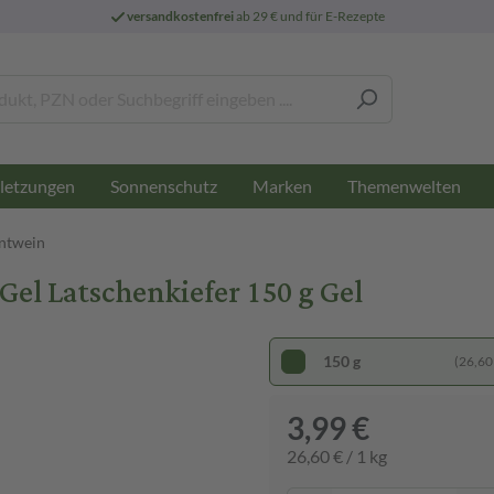
versandkostenfrei
ab 29 € und für E-Rezepte
letzungen
Sonnenschutz
Marken
Themenwelten
ntwein
el Latschenkiefer 150 g Gel
150 g
(26,60 
3,99 €
26,60 € / 1 kg