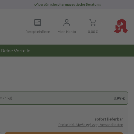
persönliche
pharmazeutische Beratung
Rezept einlösen
Mein Konto
0,00 €
Deine Vorteile
3,99 €
€ / 1 kg)
sofort lieferbar
Preise inkl. MwSt. ggf. zzgl. Versandkosten