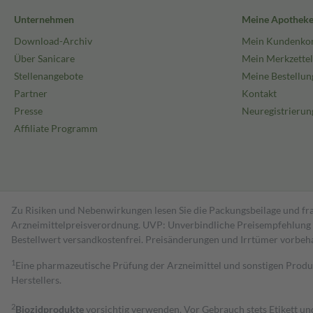
Unternehmen
Meine Apothek
Download-Archiv
Mein Kundenko
Über Sanicare
Mein Merkzettel
Stellenangebote
Meine Bestellun
Partner
Kontakt
Presse
Neuregistrierun
Affiliate Programm
Zu Risiken und Nebenwirkungen lesen Sie die Packungsbeilage und fra
Arzneimittelpreisverordnung. UVP: Unverbindliche Preisempfehlung de
Bestell­wert versand­kosten­frei. Preisänderungen und Irrtümer vorbeh
1
Eine pharmazeutische Prüfung der Arzneimittel und sonstigen Pro
Herstellers.
2
Biozidprodukte
vorsichtig verwenden. Vor Gebrauch stets Etikett u