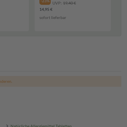
-23%
UVP:
19,40 €
14,95 €
sofort lieferbar
nderen.
Natürliche Allergiemittel Tabletten