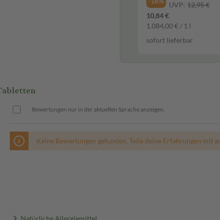
-16%
UVP:
12,95 €
10,84 €
1.084,00 € / 1 l
sofort lieferbar
Tabletten
Bewertungen nur in der aktuellen Sprache anzeigen.
Keine Bewertungen gefunden. Teile deine Erfahrungen mit a
Natürliche Allergiemittel