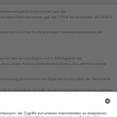
pothekenverkaufspreis berechnet nach der
hriebene Mehrwertsteuer, ggf. zzgl. 3,95 € Versandkosten. Ab 29,00 €
kungschecks und die Prüfung etwaiger Anwendungshinweise des
itpunkt kann je nach Region und in Abhängigkeit der
 zu deiner Arzneimittelsicherheit dienen, die Lieferfrist um die
ersicherung übernimmt in der Regel die Kosten dafür, der Versicherte
Euro.
Es sind jedoch nie mehr als die tatsächlichen Kosten der Leistung
e Zuzahlungen
an bei: