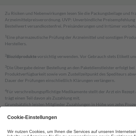
Zu Risiken und Nebenwirkungen lesen Sie die Packungsbeilage und fra
Arzneimittelpreisverordnung. UVP: Unverbindliche Preisempfehlung de
Bestell­wert versand­kosten­frei. Preisänderungen und Irrtümer vorbeh
1
Eine pharmazeutische Prüfung der Arzneimittel und sonstigen Pro
Herstellers.
2
Biozidprodukte
vorsichtig verwenden. Vor Gebrauch stets Etikett u
3
Die Übergabe deiner Bestellung an den Paketdienstleister erfolgt bei
Produktverfügbarkeit sowie vom Zustellzeitpunkt des Spediteurs abwe
Dauer der Prüfungen einschließlich Klärungen verlängern.
4
Für verschreibungspflichtige Medikamente stellt der Arzt ein Rezept 
trägt einen Teil davon als Zuzahlung mit.
Grundsätzlich leisten Mitglieder Zuzahlungen in Höhe von zehn Proz
zu entrichten.
Diese Regeln gelten grundsätzlich auch für Online-Apotheken.
Bei Heilmitteln und häuslicher Krankenpflege beträgt die Zuzahlung 
Um das Engagement der Versicherten für ihre eigene Gesundheit zu stä