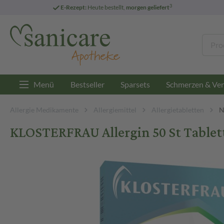
3
E-Rezept:
Heute bestellt,
morgen geliefert
Menü
Bestseller
Sparsets
Schmerzen & Ver
Allergie Medikamente
Allergiemittel
Allergietabletten
N
KLOSTERFRAU Allergin 50 St Tablet