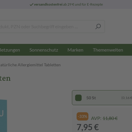
versandkostenfrei
ab 29 € und für E-Rezepte
letzungen
Sonnenschutz
Marken
Themenwelten
atürliche Allergiemittel Tabletten
ten
50 St
(0,16 € 
-33%
AVP:
11,80 €
7,95 €