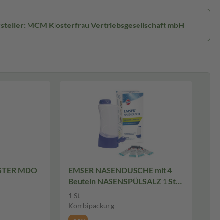
steller: MCM Klosterfrau Vertriebsgesellschaft mbH
ÖSTER MDO
EMSER NASENDUSCHE mit 4
Beuteln NASENSPÜLSALZ 1 St
Kombipackung
1 St
Kombipackung