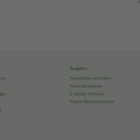
e
So geht's
nto
Newsletter anfordern
Freunde werben
gen
E-Rezept einlösen
Papier Rezept einlösen
g