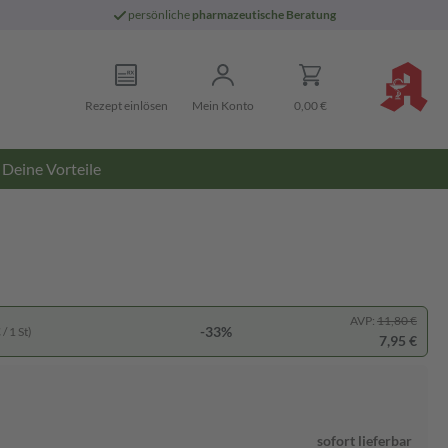
persönliche
pharmazeutische Beratung
Rezept einlösen
Mein Konto
0,00 €
Deine Vorteile
AVP:
11,80 €
-33%
/ 1 St)
7,95 €
sofort lieferbar