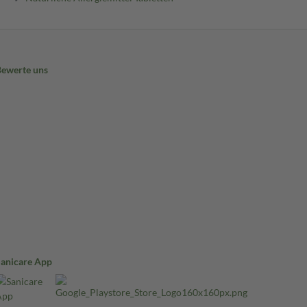
Bewerte uns
Sanicare App