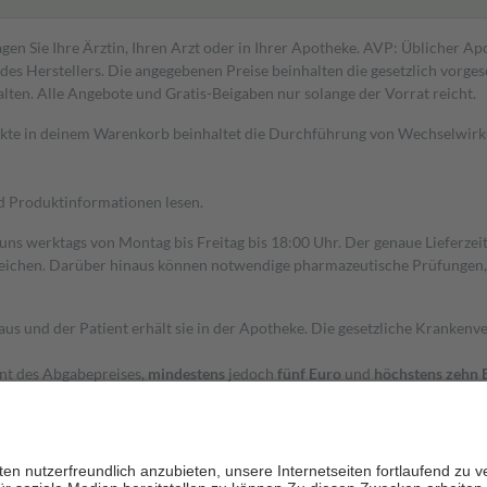
gen Sie Ihre Ärztin, Ihren Arzt oder in Ihrer Apotheke. AVP: Üblicher A
s Herstellers. Die angegebenen Preise beinhalten die gesetzlich vorgesc
alten. Alle Angebote und Gratis-Beigaben nur solange der Vorrat reicht.
dukte in deinem Warenkorb beinhaltet die Durchführung von Wechselwir
nd Produktinformationen lesen.
 uns werktags von Montag bis Freitag bis 18:00 Uhr. Der genaue Lieferze
ichen. Darüber hinaus können notwendige pharmazeutische Prüfungen, die
aus und der Patient erhält sie in der Apotheke. Die gesetzliche Krankenv
ent des Abgabepreises,
mindestens
jedoch
fünf Euro
und
höchstens zehn 
zehn Prozent der Kosten sowie zehn Euro je Verordnung.
rken und die besondere Stellung der Familie zu unterstützen, fallen
kein