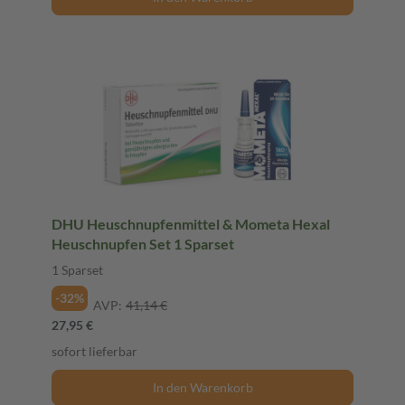
DHU Heuschnupfenmittel & Mometa Hexal
Heuschnupfen Set 1 Sparset
1 Sparset
-32%
AVP:
41,14 €
27,95 €
sofort lieferbar
In den Warenkorb