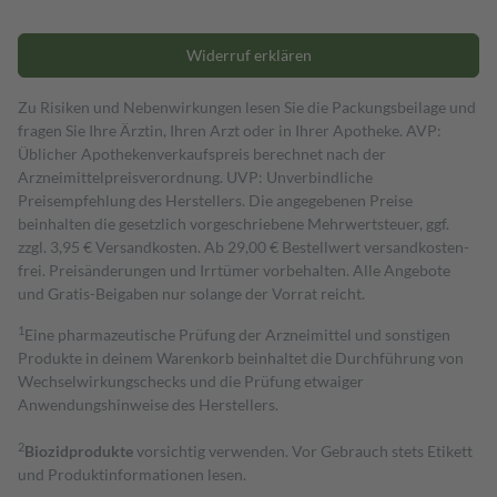
Widerruf erklären
Zu Risiken und Nebenwirkungen lesen Sie die Packungsbeilage und
fragen Sie Ihre Ärztin, Ihren Arzt oder in Ihrer Apotheke. AVP:
Üblicher Apothekenverkaufspreis berechnet nach der
Arzneimittelpreisverordnung. UVP: Unverbindliche
Preisempfehlung des Herstellers. Die angegebenen Preise
beinhalten die gesetzlich vorgeschriebene Mehrwertsteuer, ggf.
zzgl. 3,95 € Versandkosten. Ab 29,00 € Bestell­wert versand­kosten­
frei. Preisänderungen und Irrtümer vorbehalten. Alle Angebote
und Gratis-Beigaben nur solange der Vorrat reicht.
1
Eine pharmazeutische Prüfung der Arzneimittel und sonstigen
Produkte in deinem Warenkorb beinhaltet die Durchführung von
Wechselwirkungschecks und die Prüfung etwaiger
Anwendungshinweise des Herstellers.
2
Biozidprodukte
vorsichtig verwenden. Vor Gebrauch stets Etikett
und Produktinformationen lesen.