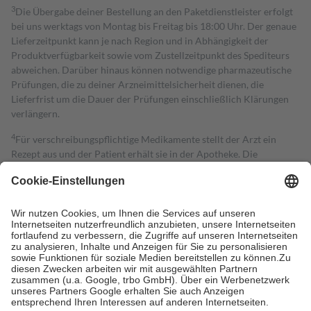
3
Die Übergabe deiner Bestellung an den Paketdienstleister erfolgt
bei uns werktags von Montag bis Freitag bis 18:00 Uhr. Der genaue
Lieferzeitpunkt kann je nach Region und in Abhängigkeit der
Produktverfügbarkeit sowie vom Zustellzeitpunkt des Spediteurs
abweichen. Darüber hinaus können notwendige pharmazeutische
Prüfungen, die zu deiner Arzneimittelsicherheit dienen, die
Lieferfrist um die Dauer der Prüfungen einschließlich Klärungen
verlängern.
4
Für verschreibungspflichtige Medikamente stellt der Arzt ein
Rezept aus und der Patient erhält sie in der Apotheke. Die
gesetzliche Krankenversicherung übernimmt in der Regel die
Kosten dafür, der Versicherte trägt einen Teil davon als Zuzahlung
mit.
Grundsätzlich leisten Mitglieder Zuzahlungen in Höhe von zehn
Prozent des Abgabepreises,
mindestens
jedoch
fünf Euro
und
höchstens zehn Euro.
Es sind jedoch nie mehr als die tatsächlichen
Kosten der Leistung zu entrichten.
Diese Regeln gelten grundsätzlich auch für Online-Apotheken.
Bei Heilmitteln und häuslicher Krankenpflege beträgt die
Zuzahlung zehn Prozent der Kosten sowie zehn Euro je