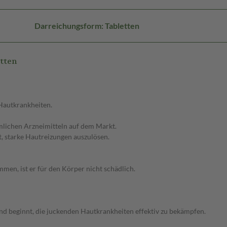
Darreichungsform: Tabletten
tten
 Hautkrankheiten.
lichen Arzneimitteln auf dem Markt.
st, starke Hautreizungen auszulösen.
men, ist er für den Körper nicht schädlich.
d beginnt, die juckenden Hautkrankheiten effektiv zu bekämpfen.