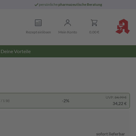
persönliche
pharmazeutische Beratung
Rezept einlösen
Mein Konto
0,00 €
Deine Vorteile
UVP:
34,99 €
-2%
/ 1 St)
34,22 €
sofort lieferbar