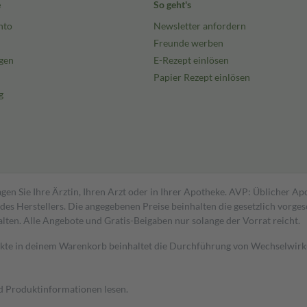
e
So geht's
nto
Newsletter anfordern
Freunde werben
gen
E-Rezept einlösen
Papier Rezept einlösen
g
gen Sie Ihre Ärztin, Ihren Arzt oder in Ihrer Apotheke. AVP: Üblicher A
s Herstellers. Die angegebenen Preise beinhalten die gesetzlich vorgesc
alten. Alle Angebote und Gratis-Beigaben nur solange der Vorrat reicht.
dukte in deinem Warenkorb beinhaltet die Durchführung von Wechselwir
nd Produktinformationen lesen.