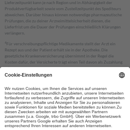
Lieferzeitpunkt kann je nach Region und in Abhängigkeit der
Produktverfügbarkeit sowie vom Zustellzeitpunkt des Spediteurs
abweichen. Darüber hinaus können notwendige pharmazeutische
Prüfungen, die zu deiner Arzneimittelsicherheit dienen, die
Lieferfrist um die Dauer der Prüfungen einschließlich Klärungen
verlängern.
4
Für verschreibungspflichtige Medikamente stellt der Arzt ein
Rezept aus und der Patient erhält sie in der Apotheke. Die
gesetzliche Krankenversicherung übernimmt in der Regel die
Kosten dafür, der Versicherte trägt einen Teil davon als Zuzahlung
mit.
Grundsätzlich leisten Mitglieder Zuzahlungen in Höhe von zehn
Prozent des Abgabepreises,
mindestens
jedoch
fünf Euro
und
höchstens zehn Euro.
Es sind jedoch nie mehr als die tatsächlichen
Kosten der Leistung zu entrichten.
Diese Regeln gelten grundsätzlich auch für Online-Apotheken.
Bei Heilmitteln und häuslicher Krankenpflege beträgt die
Zuzahlung zehn Prozent der Kosten sowie zehn Euro je
Verordnung.
Um das Engagement der Versicherten für ihre eigene Gesundheit zu
stärken und die besondere Stellung der Familie zu unterstützen,