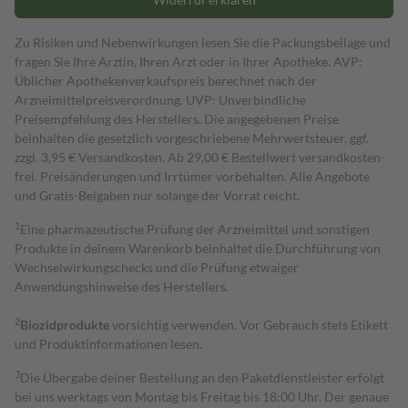
Zu Risiken und Nebenwirkungen lesen Sie die Packungsbeilage und
fragen Sie Ihre Ärztin, Ihren Arzt oder in Ihrer Apotheke. AVP:
Üblicher Apothekenverkaufspreis berechnet nach der
Arzneimittelpreisverordnung. UVP: Unverbindliche
Preisempfehlung des Herstellers. Die angegebenen Preise
beinhalten die gesetzlich vorgeschriebene Mehrwertsteuer, ggf.
zzgl. 3,95 € Versandkosten. Ab 29,00 € Bestell­wert versand­kosten­
frei. Preisänderungen und Irrtümer vorbehalten. Alle Angebote
und Gratis-Beigaben nur solange der Vorrat reicht.
1
Eine pharmazeutische Prüfung der Arzneimittel und sonstigen
Produkte in deinem Warenkorb beinhaltet die Durchführung von
Wechselwirkungschecks und die Prüfung etwaiger
Anwendungshinweise des Herstellers.
2
Biozidprodukte
vorsichtig verwenden. Vor Gebrauch stets Etikett
und Produktinformationen lesen.
3
Die Übergabe deiner Bestellung an den Paketdienstleister erfolgt
bei uns werktags von Montag bis Freitag bis 18:00 Uhr. Der genaue