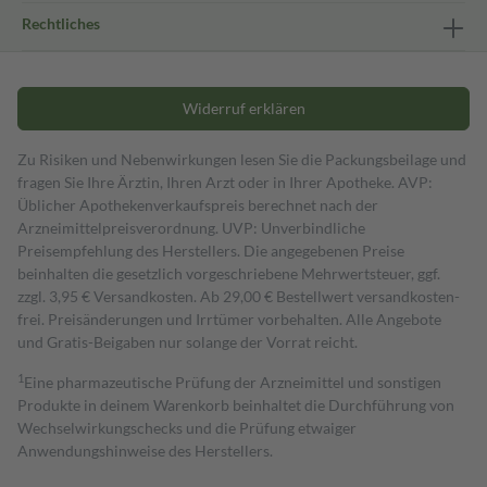
Rechtliches
Widerruf erklären
Zu Risiken und Nebenwirkungen lesen Sie die Packungsbeilage und
fragen Sie Ihre Ärztin, Ihren Arzt oder in Ihrer Apotheke. AVP:
Üblicher Apothekenverkaufspreis berechnet nach der
Arzneimittelpreisverordnung. UVP: Unverbindliche
Preisempfehlung des Herstellers. Die angegebenen Preise
beinhalten die gesetzlich vorgeschriebene Mehrwertsteuer, ggf.
zzgl. 3,95 € Versandkosten. Ab 29,00 € Bestell­wert versand­kosten­
frei. Preisänderungen und Irrtümer vorbehalten. Alle Angebote
und Gratis-Beigaben nur solange der Vorrat reicht.
1
Eine pharmazeutische Prüfung der Arzneimittel und sonstigen
Produkte in deinem Warenkorb beinhaltet die Durchführung von
Wechselwirkungschecks und die Prüfung etwaiger
Anwendungshinweise des Herstellers.