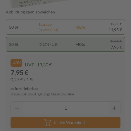
Abbildung kann abweichen
19,33 €
Spartipp
50 St
-38%
11,95 €
(0,24 € / 1 St)
13,30 €
30 St
-40%
(0,27 € / 1 St)
7,95 €
-40%
UVP:
13,30 €
7,95 €
0,27 € / 1 St
sofort lieferbar
Preise inkl. MwSt. ggf. zzgl. Versandkosten
In den Warenkorb