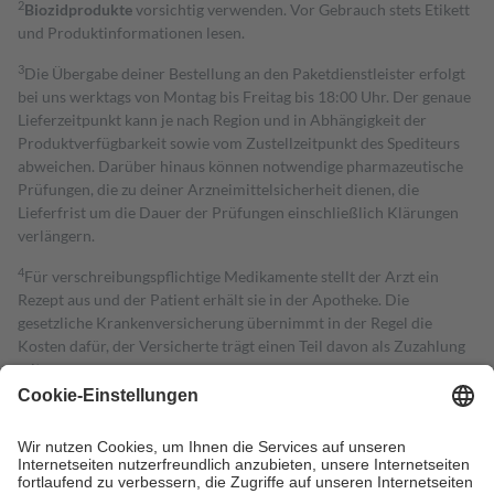
2
Biozidprodukte
vorsichtig verwenden. Vor Gebrauch stets Etikett
und Produktinformationen lesen.
3
Die Übergabe deiner Bestellung an den Paketdienstleister erfolgt
bei uns werktags von Montag bis Freitag bis 18:00 Uhr. Der genaue
Lieferzeitpunkt kann je nach Region und in Abhängigkeit der
Produktverfügbarkeit sowie vom Zustellzeitpunkt des Spediteurs
abweichen. Darüber hinaus können notwendige pharmazeutische
Prüfungen, die zu deiner Arzneimittelsicherheit dienen, die
Lieferfrist um die Dauer der Prüfungen einschließlich Klärungen
verlängern.
4
Für verschreibungspflichtige Medikamente stellt der Arzt ein
Rezept aus und der Patient erhält sie in der Apotheke. Die
gesetzliche Krankenversicherung übernimmt in der Regel die
Kosten dafür, der Versicherte trägt einen Teil davon als Zuzahlung
mit.
Grundsätzlich leisten Mitglieder Zuzahlungen in Höhe von zehn
Prozent des Abgabepreises,
mindestens
jedoch
fünf Euro
und
höchstens zehn Euro.
Es sind jedoch nie mehr als die tatsächlichen
Kosten der Leistung zu entrichten.
Diese Regeln gelten grundsätzlich auch für Online-Apotheken.