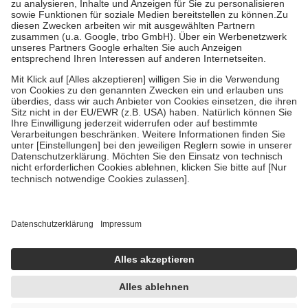
Bei Heilmitteln und häuslicher Krankenpflege beträgt die
Zuzahlung zehn Prozent der Kosten sowie zehn Euro je
Verordnung.
Um das Engagement der Versicherten für ihre eigene Gesundheit zu
stärken und die besondere Stellung der Familie zu unterstützen,
fallen
keine Zuzahlungen
an bei:
• Kindern und Jugendlichen bis zum vollendeten 18. Lebensjahr
mit Ausnahme der Fahrkosten
• Untersuchungen zur Vorsorge und Früherkennung, die von der
GKV getragen werden
• empfohlenen Schutzimpfungen
• Harn- und Blutteststreifen
Wir nutzen Trusted Shops als unabhängigen Dienstleister für die
Einholung von Bewertungen. Trusted Shops hat Maßnahmen
getroffen, um sicherzustellen, dass es sich um echte Bewertungen
handelt. Mehr Informationen findest du hier:
https://help.etrusted.com/hc/de/articles/4419944605341
Einige Bilder und Inhalte wurden unter Zuhilfenahme künstlicher
Intelligenz erstellt.