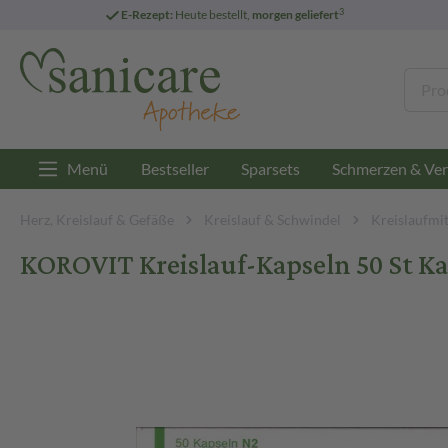
3
E-Rezept:
Heute bestellt,
morgen geliefert
Menü
Bestseller
Sparsets
Schmerzen & Ver
Herz, Kreislauf & Gefäße
Kreislauf & Schwindel
Kreislaufmit
KOROVIT Kreislauf-Kapseln 50 St K