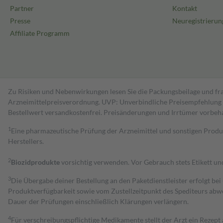
Partner
Kontakt
Presse
Neuregistrierun
Affiliate Programm
Zu Risiken und Nebenwirkungen lesen Sie die Packungsbeilage und fra
Arzneimittelpreisverordnung. UVP: Unverbindliche Preisempfehlung de
Bestell­wert versand­kosten­frei. Preisänderungen und Irrtümer vorbeh
1
Eine pharmazeutische Prüfung der Arzneimittel und sonstigen Pro
Herstellers.
2
Biozidprodukte
vorsichtig verwenden. Vor Gebrauch stets Etikett u
3
Die Übergabe deiner Bestellung an den Paketdienstleister erfolgt bei
Produktverfügbarkeit sowie vom Zustellzeitpunkt des Spediteurs abwe
Dauer der Prüfungen einschließlich Klärungen verlängern.
4
Für verschreibungspflichtige Medikamente stellt der Arzt ein Rezept 