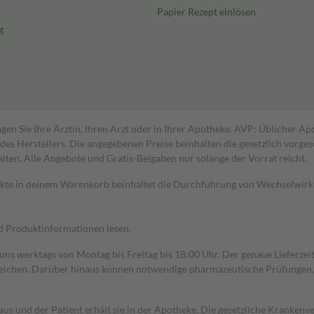
Papier Rezept einlösen
g
gen Sie Ihre Ärztin, Ihren Arzt oder in Ihrer Apotheke. AVP: Üblicher A
s Herstellers. Die angegebenen Preise beinhalten die gesetzlich vorgesc
alten. Alle Angebote und Gratis-Beigaben nur solange der Vorrat reicht.
dukte in deinem Warenkorb beinhaltet die Durchführung von Wechselwir
nd Produktinformationen lesen.
 uns werktags von Montag bis Freitag bis 18:00 Uhr. Der genaue Lieferze
ichen. Darüber hinaus können notwendige pharmazeutische Prüfungen, die
aus und der Patient erhält sie in der Apotheke. Die gesetzliche Krankenv