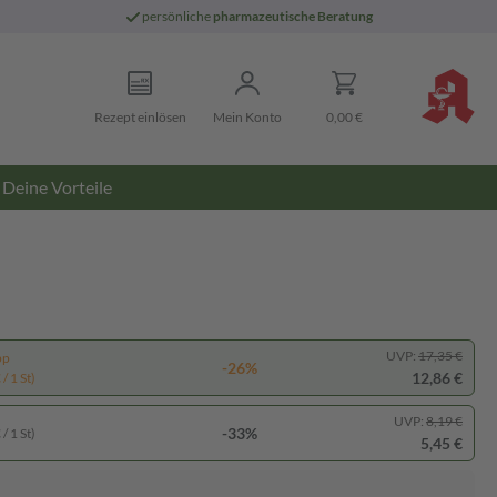
persönliche
pharmazeutische Beratung
Rezept einlösen
Mein Konto
0,00 €
Deine Vorteile
UVP:
17,35 €
pp
-26%
12,86 €
/ 1 St)
UVP:
8,19 €
-33%
/ 1 St)
5,45 €