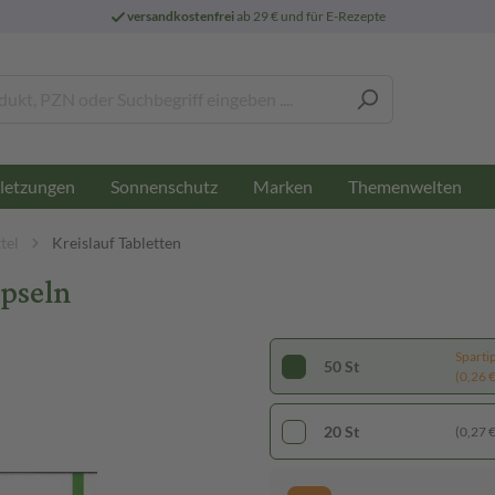
versandkostenfrei
ab 29 € und für E-Rezepte
letzungen
Sonnenschutz
Marken
Themenwelten
tel
Kreislauf Tabletten
apseln
Sparti
50 St
(0,26 € 
20 St
(0,27 € 