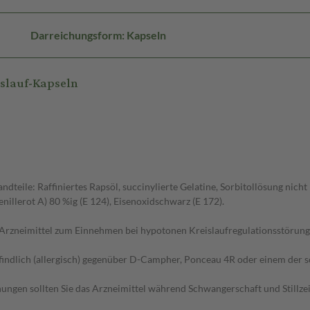
Darreichungsform: Kapseln
slauf-Kapseln
teile: Raffiniertes Rapsöl, succinylierte Gelatine, Sorbitollösung nicht k
nillerot A) 80 %ig (E 124), Eisenoxidschwarz (E 172).
s Arzneimittel zum Einnehmen bei hypotonen Kreislaufregulationsstörung
dlich (allergisch) gegenüber D-Campher, Ponceau 4R oder einem der son
ngen sollten Sie das Arzneimittel während Schwangerschaft und Stillze