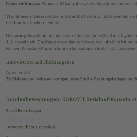
Nebenwirkungen:
Ponceau 4R kann allergische Reaktionen hervorruf
Warnhinweis:
Dieses Arzneimittel enthält Sorbitol. Bitte wenden Sie
bestimmten Zuckern leiden.
Dosierung:
Soweit nicht anders verordnet, nehmen Sie 3 mal täglich o
1-2 Kapseln ein. Die Kapseln werden zerbissen, der Inhalt im Mund v
Korovit Kreislauf-Kapseln können kurzzeitig im Bedarfsfall angewe
Hinweistexte und Pflichtangaben
Arzneimittel
Zu Risiken und Nebenwirkungen lesen Sie die Packungsbeilage und fra
Kundenbewertungen: KOROVIT Kreislauf-Kapseln 50
0 von 0 Bewertungen
Bewerte dieses Produkt!