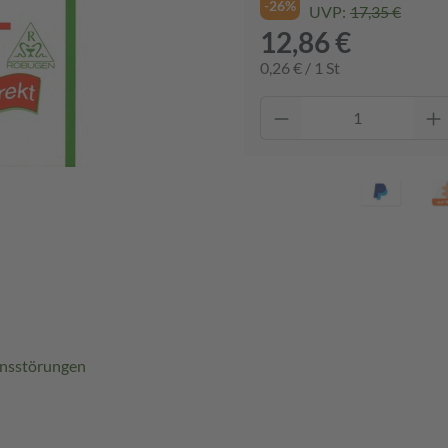
-26%
UVP:
17,35 €
12,86 €
0,26 € / 1 St
ionsstörungen