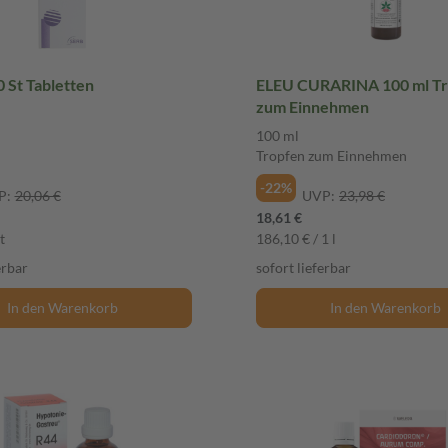
0 St Tabletten
ELEU CURARINA 100 ml T
zum Einnehmen
100 ml
Tropfen zum Einnehmen
-22%
P:
20,06 €
UVP:
23,98 €
18,61 €
t
186,10 € / 1 l
erbar
sofort lieferbar
In den Warenkorb
In den Warenkorb