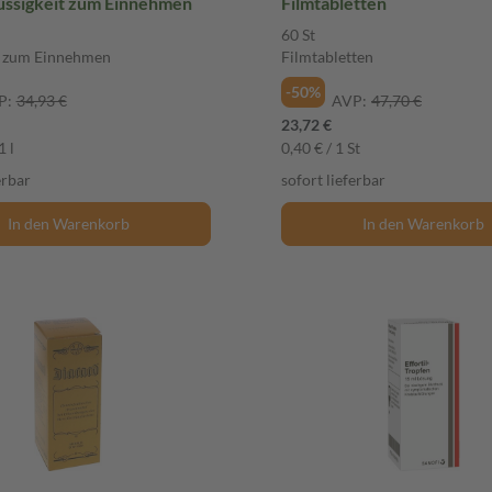
lüssigkeit zum Einnehmen
Filmtabletten
60 St
t zum Einnehmen
Filmtabletten
-50%
P:
34,93 €
AVP:
47,70 €
23,72 €
1 l
0,40 € / 1 St
erbar
sofort lieferbar
In den Warenkorb
In den Warenkorb