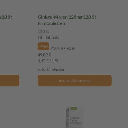
 20 St
Ginkgo-Maren 120mg 120 St
Filmtabletten
120 St
Filmtabletten
-44%
AVP:
88,50 €
49,89 €
0,42 € / 1 St
sofort lieferbar
In den Warenkorb