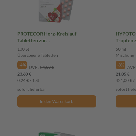
PROTECOR Herz-Kreislauf
HYPOTON
Tabletten zur
Tropfen 
Funktionsunterstüzung Salus 100 St
Mischun
100 St
50 ml
Überzogene Tabletten
Überzogene Tabletten
Mischung
-4%
-8%
UVP:
24,59 €
AVP
23,60 €
21,05 €
0,24 € / 1 St
421,00 € / 
sofort lieferbar
sofort lief
In den Warenkorb