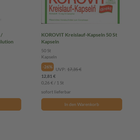
/
KOROVIT Kreislauf-Kapseln 50 St
lution
Kapseln
50 St
Kapseln
-26%
UVP:
17,35 €
12,81 €
0,26 € / 1 St
sofort lieferbar
In den Warenkorb