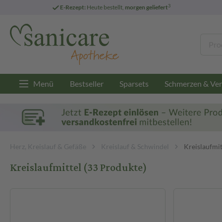
3
E-Rezept:
Heute bestellt,
morgen geliefert
Menü
Bestseller
Sparsets
Schmerzen & Ver
Herz, Kreislauf & Gefäße
Kreislauf & Schwindel
Kreislaufmit
Kreislaufmittel
(33 Produkte)