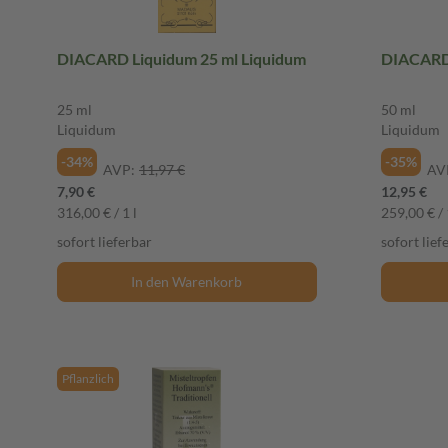
DIACARD Liquidum 25 ml Liquidum
DIACARD 
25 ml
50 ml
Liquidum
Liquidum
-34%
-35%
AVP:
11,97 €
AV
7,90 €
12,95 €
316,00 € / 1 l
259,00 € / 
sofort lieferbar
sofort lief
In den Warenkorb
Pflanzlich