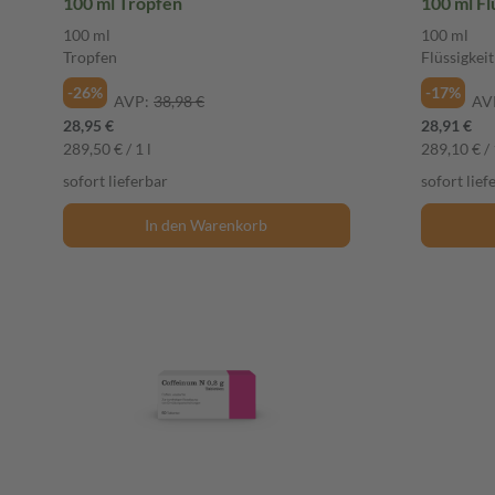
100 ml Tropfen
100 ml F
100 ml
100 ml
Tropfen
Flüssigkei
-26%
-17%
AVP:
38,98 €
AV
28,95 €
28,91 €
289,50 € / 1 l
289,10 € / 
sofort lieferbar
sofort lief
In den Warenkorb