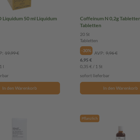
Liquidum 50 ml Liquidum
Coffeinum N 0,2g Tabletten
Tabletten
20 St
Tabletten
-30%
P:
19,99 €
AVP:
9,96 €
6,95 €
1 l
0,35 € / 1 St
erbar
sofort lieferbar
In den Warenkorb
In den Warenkorb
Pflanzlich