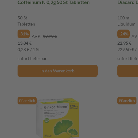
Coffeinum N 0,2g 50 St Tabletten
Diacard 
50 St
100 ml
Tabletten
Liquidum
-31%
-24%
AVP:
19,99 €
AV
13,84 €
22,95 €
0,28 € / 1 St
229,50 € / 
sofort lieferbar
sofort lief
In den Warenkorb
Pflanzlich
Pflanzlich