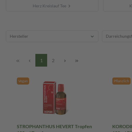
Herz Kreislauf Tee
K
Hersteller
Darreichungs
1
2
Vegan
Pflanzlich
STROPHANTHUS HEVERT Tropfen
KORODIN 