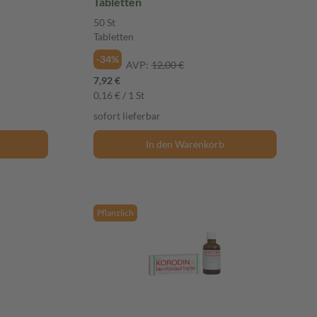
Tabletten
50 St
Tabletten
-34%
AVP:
12,00 €
7,92 €
0,16 € / 1 St
sofort lieferbar
In den Warenkorb
Pflanzlich