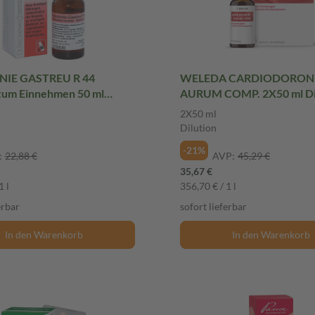
IE GASTREU R 44
WELEDA CARDIODORON 
zum Einnehmen 50 ml
AURUM COMP. 2X50 ml Di
g
2X50 ml
Dilution
-21%
:
22,88 €
AVP:
45,29 €
35,67 €
1 l
356,70 € / 1 l
erbar
sofort lieferbar
In den Warenkorb
In den Warenkorb