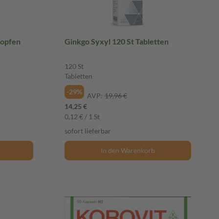
ropfen
Ginkgo Syxyl 120 St Tabletten
120 St
Tabletten
-29%
AVP:
19,96 €
14,25 €
0,12 € / 1 St
sofort lieferbar
In den Warenkorb