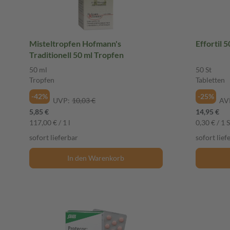
Misteltropfen Hofmann's
Effortil 5
Traditionell 50 ml Tropfen
50 ml
50 St
Tropfen
Tabletten
-42%
-25%
UVP:
10,03 €
AV
5,85 €
14,95 €
117,00 € / 1 l
0,30 € / 1 S
sofort lieferbar
sofort lief
In den Warenkorb