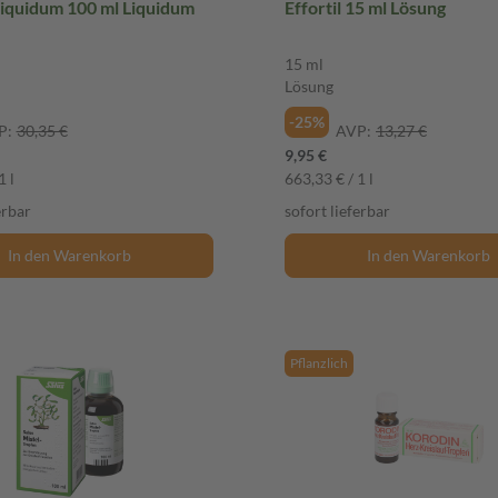
Liquidum 100 ml Liquidum
Effortil 15 ml Lösung
15 ml
Lösung
-25%
P:
30,35 €
AVP:
13,27 €
9,95 €
1 l
663,33 € / 1 l
erbar
sofort lieferbar
In den Warenkorb
In den Warenkorb
Pflanzlich