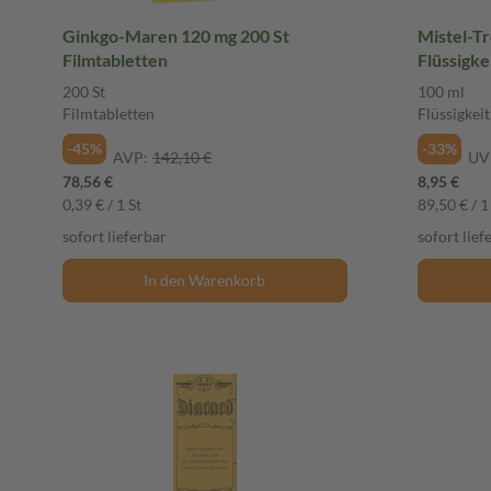
Ginkgo-Maren 120 mg 200 St
Mistel-Tr
Filmtabletten
Flüssigke
200 St
100 ml
Filmtabletten
Flüssigkeit
-45%
-33%
AVP:
142,10 €
UV
78,56 €
8,95 €
0,39 € / 1 St
89,50 € / 1 
sofort lieferbar
sofort lief
In den Warenkorb