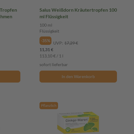
Tropfen
Salus Weißdorn Kräutertropfen 100
nehmen
ml Flüssigkeit
100 ml
Flüssigkeit
-35%
UVP:
17,29 €
11,31 €
113,10 € / 1 l
sofort lieferbar
In den Warenkorb
Pflanzlich