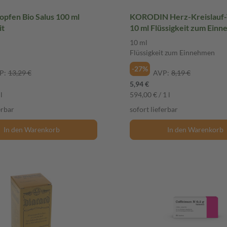
opfen Bio Salus 100 ml
KORODIN Herz-Kreislauf-
it
10 ml Flüssigkeit zum Ein
10 ml
Flüssigkeit zum Einnehmen
-27%
P:
13,29 €
AVP:
8,19 €
5,94 €
l
594,00 € / 1 l
erbar
sofort lieferbar
In den Warenkorb
In den Warenkorb