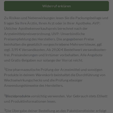
Widerruf erklären
Zu Risiken und Nebenwirkungen lesen Sie die Packungsbeilage und
fragen Sie Ihre Ärztin, Ihren Arzt oder in Ihrer Apotheke. AVP:
Üblicher Apothekenverkaufspreis berechnet nach der
Arzneimittelpreisverordnung. UVP: Unverbindliche
Preisempfehlung des Herstellers. Die angegebenen Preise
beinhalten die gesetzlich vorgeschriebene Mehrwertsteuer, ggf.
zzgl. 3,95 € Versandkosten. Ab 29,00 € Bestell­wert versand­kosten­
frei. Preisänderungen und Irrtümer vorbehalten. Alle Angebote
und Gratis-Beigaben nur solange der Vorrat reicht.
1
Eine pharmazeutische Prüfung der Arzneimittel und sonstigen
Produkte in deinem Warenkorb beinhaltet die Durchführung von
Wechselwirkungschecks und die Prüfung etwaiger
Anwendungshinweise des Herstellers.
2
Biozidprodukte
vorsichtig verwenden. Vor Gebrauch stets Etikett
und Produktinformationen lesen.
3
Die Übergabe deiner Bestellung an den Paketdienstleister erfolgt