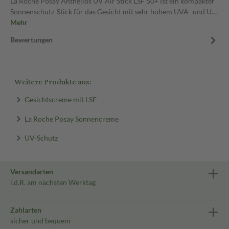
La Roche Posay Anthelios UV Air Stick LSF 50+ ist ein kompakter
Sonnenschutz-Stick für das Gesicht mit sehr hohem UVA- und U…
Mehr
Bewertungen
Weitere Produkte aus:
Gesichtscreme mit LSF
La Roche Posay Sonnencreme
UV-Schutz
Versandarten
i.d.R. am nächsten Werktag
Zahlarten
sicher und bequem