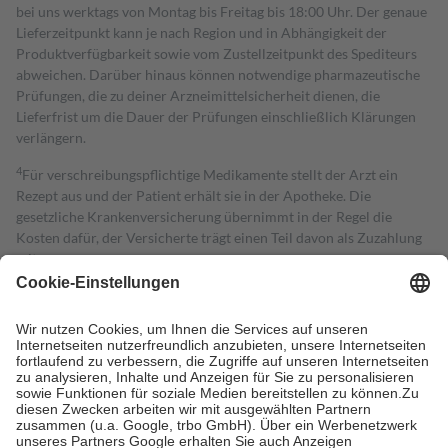
bei uns werktags von Montag bis Freitag bis 18:00 Uhr. Der genaue
Lieferzeitpunkt kann je nach Region und in Abhängigkeit der
Produktverfügbarkeit sowie vom Zustellzeitpunkt des Spediteurs
abweichen. Darüber hinaus können notwendige pharmazeutische
Prüfungen, die zu deiner Arzneimittelsicherheit dienen, die
Lieferfrist um die Dauer der Prüfungen einschließlich Klärungen
verlängern.
4
Für verschreibungspflichtige Medikamente stellt der Arzt ein
Rezept aus und der Patient erhält sie in der Apotheke. Die
gesetzliche Krankenversicherung übernimmt in der Regel die
Kosten dafür, der Versicherte trägt einen Teil davon als Zuzahlung
mit.
Grundsätzlich leisten Mitglieder Zuzahlungen in Höhe von zehn
Prozent des Abgabepreises,
mindestens
jedoch
fünf Euro
und
höchstens zehn Euro.
Es sind jedoch nie mehr als die tatsächlichen
Kosten der Leistung zu entrichten.
Diese Regeln gelten grundsätzlich auch für Online-Apotheken.
Bei Heilmitteln und häuslicher Krankenpflege beträgt die
Zuzahlung zehn Prozent der Kosten sowie zehn Euro je
Verordnung.
Um das Engagement der Versicherten für ihre eigene Gesundheit zu