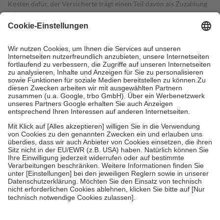
Kosten dafür, der Versicherte trägt einen Teil davon als Zuzahlung
mit.
Grundsätzlich leisten Mitglieder Zuzahlungen in Höhe von zehn
Prozent des Abgabepreises,
mindestens
jedoch
fünf Euro
und
höchstens zehn Euro.
Es sind jedoch nie mehr als die tatsächlichen
Kosten der Leistung zu entrichten.
Diese Regeln gelten grundsätzlich auch für Online-Apotheken.
Bei Heilmitteln und häuslicher Krankenpflege beträgt die
Zuzahlung zehn Prozent der Kosten sowie zehn Euro je
Verordnung.
Um das Engagement der Versicherten für ihre eigene Gesundheit zu
stärken und die besondere Stellung der Familie zu unterstützen,
fallen
keine Zuzahlungen
an bei:
• Kindern und Jugendlichen bis zum vollendeten 18. Lebensjahr
mit Ausnahme der Fahrkosten
• Untersuchungen zur Vorsorge und Früherkennung, die von der
GKV getragen werden
• empfohlenen Schutzimpfungen
• Harn- und Blutteststreifen
Wir nutzen Trusted Shops als unabhängigen Dienstleister für die
Einholung von Bewertungen. Trusted Shops hat Maßnahmen