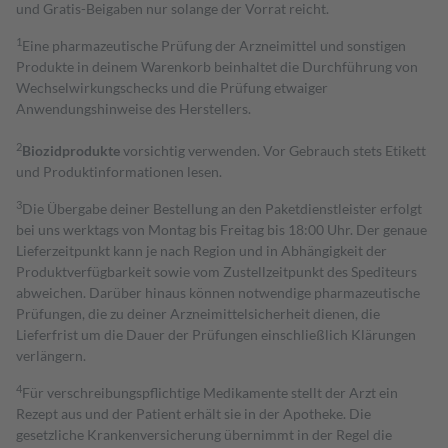
und Gratis-Beigaben nur solange der Vorrat reicht.
1
Eine pharmazeutische Prüfung der Arzneimittel und sonstigen
Produkte in deinem Warenkorb beinhaltet die Durchführung von
Wechselwirkungschecks und die Prüfung etwaiger
Anwendungshinweise des Herstellers.
2
Biozidprodukte
vorsichtig verwenden. Vor Gebrauch stets Etikett
und Produktinformationen lesen.
3
Die Übergabe deiner Bestellung an den Paketdienstleister erfolgt
bei uns werktags von Montag bis Freitag bis 18:00 Uhr. Der genaue
Lieferzeitpunkt kann je nach Region und in Abhängigkeit der
Produktverfügbarkeit sowie vom Zustellzeitpunkt des Spediteurs
abweichen. Darüber hinaus können notwendige pharmazeutische
Prüfungen, die zu deiner Arzneimittelsicherheit dienen, die
Lieferfrist um die Dauer der Prüfungen einschließlich Klärungen
verlängern.
4
Für verschreibungspflichtige Medikamente stellt der Arzt ein
Rezept aus und der Patient erhält sie in der Apotheke. Die
gesetzliche Krankenversicherung übernimmt in der Regel die