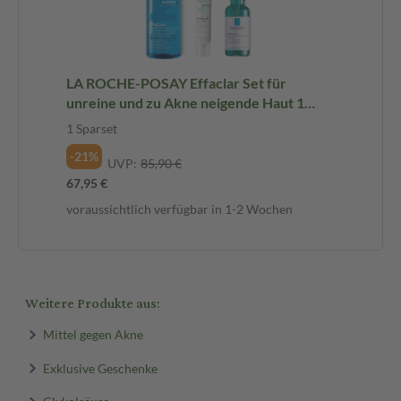
LA ROCHE-POSAY Effaclar Set für
unreine und zu Akne neigende Haut 1
Sparset
1 Sparset
-21%
UVP:
85,90 €
67,95 €
voraussichtlich verfügbar in 1-2 Wochen
Weitere Produkte aus:
Mittel gegen Akne
Exklusive Geschenke