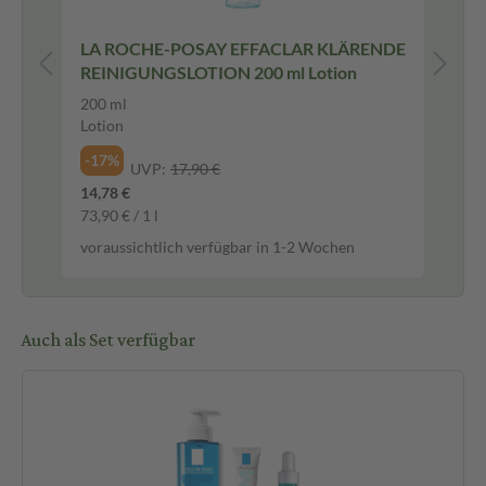
LA ROCHE-POSAY EFFACLAR KLÄRENDE
LA
REINIGUNGSLOTION 200 ml Lotion
UV
200 ml
50
Lotion
Flü
-17%
-1
UVP:
17,90 €
14,78 €
19,
73,90 € / 1 l
399
voraussichtlich verfügbar in 1-2 Wochen
vor
Auch als Set verfügbar