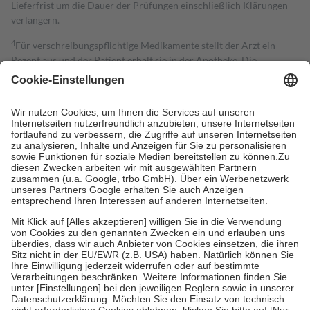
Lieferfrist um die Dauer der Prüfungen einschließlich Klärungen
verlängern.
4
Für verschreibungspflichtige Medikamente stellt der Arzt ein
Rezept aus und der Patient erhält sie in der Apotheke. Die
gesetzliche Krankenversicherung übernimmt in der Regel die
Kosten dafür, der Versicherte trägt einen Teil davon als Zuzahlung
mit.
Grundsätzlich leisten Mitglieder Zuzahlungen in Höhe von zehn
Prozent des Abgabepreises,
mindestens
jedoch
fünf Euro
und
höchstens zehn Euro.
Es sind jedoch nie mehr als die tatsächlichen
Kosten der Leistung zu entrichten.
Diese Regeln gelten grundsätzlich auch für Online-Apotheken.
Bei Heilmitteln und häuslicher Krankenpflege beträgt die
Zuzahlung zehn Prozent der Kosten sowie zehn Euro je
Verordnung.
Um das Engagement der Versicherten für ihre eigene Gesundheit zu
stärken und die besondere Stellung der Familie zu unterstützen,
fallen
keine Zuzahlungen
an bei:
• Kindern und Jugendlichen bis zum vollendeten 18. Lebensjahr
mit Ausnahme der Fahrkosten
• Untersuchungen zur Vorsorge und Früherkennung, die von der