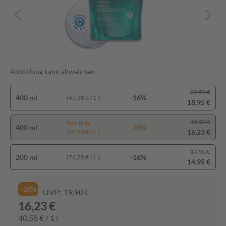
Abbildung kann abweichen
22,50 €
400 ml
-16%
(47,38 € / 1 l)
18,95 €
19,90 €
Spartipp
400 ml
-18%
16,23 €
(40,58 € / 1 l)
17,90 €
200 ml
-16%
(74,75 € / 1 l)
14,95 €
-18%
UVP:
19,90 €
16,23 €
40,58 € / 1 l