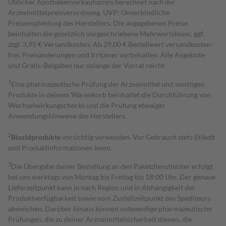
Üblicher Apothekenverkaufspreis berechnet nach der
Arzneimittelpreisverordnung. UVP: Unverbindliche
Preisempfehlung des Herstellers. Die angegebenen Preise
beinhalten die gesetzlich vorgeschriebene Mehrwertsteuer, ggf.
zzgl. 3,95 € Versandkosten. Ab 29,00 € Bestell­wert versand­kosten­
frei. Preisänderungen und Irrtümer vorbehalten. Alle Angebote
und Gratis-Beigaben nur solange der Vorrat reicht.
1
Eine pharmazeutische Prüfung der Arzneimittel und sonstigen
Produkte in deinem Warenkorb beinhaltet die Durchführung von
Wechselwirkungschecks und die Prüfung etwaiger
Anwendungshinweise des Herstellers.
2
Biozidprodukte
vorsichtig verwenden. Vor Gebrauch stets Etikett
und Produktinformationen lesen.
3
Die Übergabe deiner Bestellung an den Paketdienstleister erfolgt
bei uns werktags von Montag bis Freitag bis 18:00 Uhr. Der genaue
Lieferzeitpunkt kann je nach Region und in Abhängigkeit der
Produktverfügbarkeit sowie vom Zustellzeitpunkt des Spediteurs
abweichen. Darüber hinaus können notwendige pharmazeutische
Prüfungen, die zu deiner Arzneimittelsicherheit dienen, die