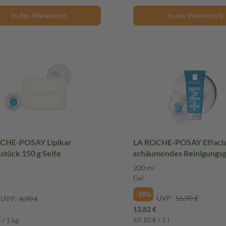
In den Warenkorb
In den Warenkorb
CHE-POSAY Lipikar
LA ROCHE-POSAY Effacl
stück 150 g Seife
schäumendes Reinigungsg
ml Gel
200 ml
Gel
-18%
UVP:
16,90 €
UVP:
6,90 €
13,82 €
69,10 € / 1 l
 / 1 kg