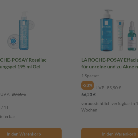
CHE-POSAY Rosaliac
LA ROCHE-POSAY Effacla
ungsgel 195 ml Gel
für unreine und zu Akne 
Haut 1 Sparset
1 Sparset
-23%
UVP:
85,90 €
UVP:
20,50 €
66,23 €
€
voraussichtlich verfügbar in 
/ 1 l
Wochen
lieferbar
In den Warenkorb
In den Warenkorb