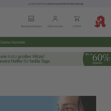
persönliche
pharmazeutische Beratung
Rezept einlösen
Mein Konto
0,00 €
Deine Vorteile