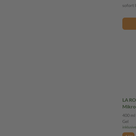
sofort 
LA RO
Mikro
ml Gel
400 ml
Gel
inklusiv