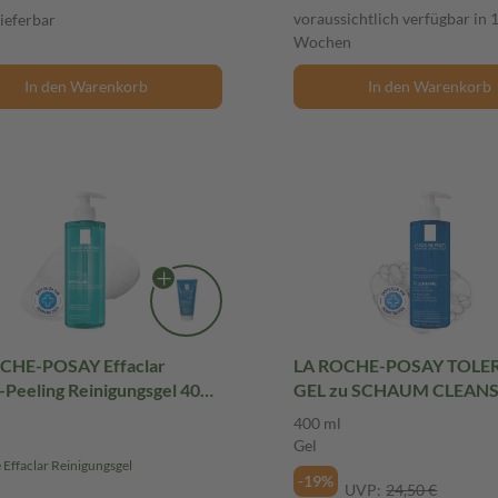
voraussichtlich verfügbar in 
lieferbar
Wochen
In den Warenkorb
In den Warenkorb
CHE-POSAY Effaclar
LA ROCHE-POSAY TOLE
-Peeling Reinigungsgel 400
GEL zu SCHAUM CLEANS
ml Gel
400 ml
Gel
e Effaclar Reinigungsgel
-19%
UVP:
24,50 €