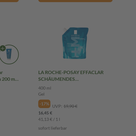
ar
LA ROCHE-POSAY EFFACLAR
 200 ml
SCHÄUMENDES
REINIGUNSGGEL Nachfüllpack
400 ml
400 ml Gel
Gel
-17%
UVP:
19,90 €
16,45 €
41,13 € / 1 l
sofort lieferbar