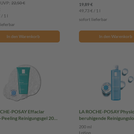
UVP:
22,50 €
19,89 €
€
49,73 € / 1 l
/ 1 l
sofort lieferbar
lieferbar
In den Warenkorb
In den Warenkorb
CHE-POSAY Effaclar
LA ROCHE-POSAY Physio
Peeling Reinigungsgel 200
beruhigende Reinigungslo
ml Lotion
200 ml
Lotion