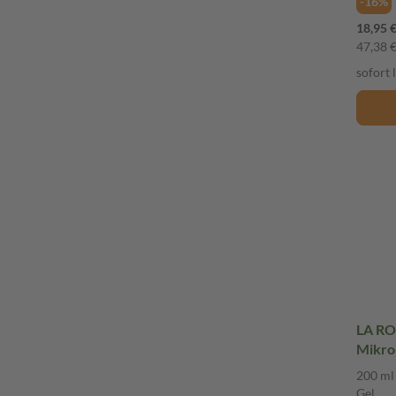
-16%
18,95 
47,38 € 
sofort 
LA RO
Mikro-
ml Gel
200 ml
Gel