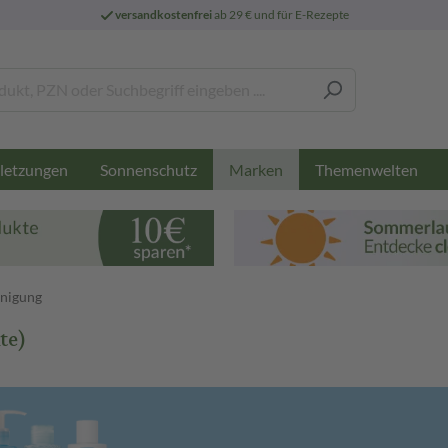
versandkostenfrei
ab 29 € und für E-Rezepte
letzungen
Sonnenschutz
Themenwelten
Marken
inigung
te)