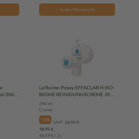
In den Warenkorb
ar
La Roche-Posay EFFACLAR H ISO-
el 200
BIOME REINIGUNGSCREME 390
ml Creme
390 ml
Creme
-16%
UVP:
22,50 €
18,95 €
48,59 € / 1 l