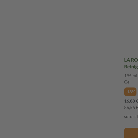
LA RO
Reinig
195 ml
Gel
-18%
16,88 
86,56 € 
sofort 