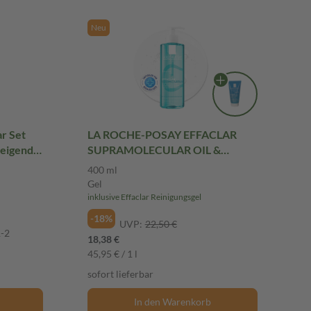
Neu
r Set
LA ROCHE-POSAY EFFACLAR
neigende
SUPRAMOLECULAR OIL &
PORES CLEANSER 400 ml Gel
400 ml
Gel
inklusive Effaclar Reinigungsgel
-18%
UVP:
22,50 €
1-2
18,38 €
45,95 € / 1 l
sofort lieferbar
In den Warenkorb