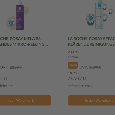
OCHE-POSAY MELA B3
LA ROCHE-POSAY EFFA
ENDES MIKRO-PEELING
KLÄRENDE REINIGUNG
 Gel
200 ml Lotion
200 ml
Lotion
-16%
UVP:
22,50 €
UVP:
17,90 €
€
14,95 €
/ 1 l
74,75 € / 1 l
lieferbar
sofort lieferbar
In den Warenkorb
In den Warenkorb