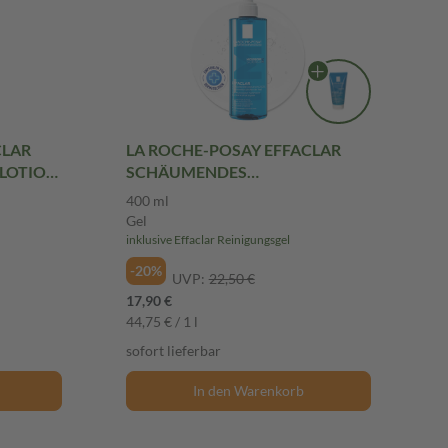
CLAR
LA ROCHE-POSAY EFFACLAR
SLOTION
SCHÄUMENDES
REINIGUNGSGEL 400 ml Gel
400 ml
Gel
inklusive Effaclar Reinigungsgel
-20%
UVP:
22,50 €
17,90 €
44,75 € / 1 l
sofort lieferbar
In den Warenkorb