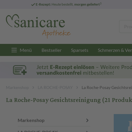
3
E-Rezept:
Heute bestellt,
morgen geliefert
Menü
Bestseller
Sparsets
Schmerzen & Ver
Markenshop
LA ROCHE-POSAY
La Roche-Posay Gesichtsre
La Roche-Posay Gesichtsreinigung
(21 Produk
Markenshop