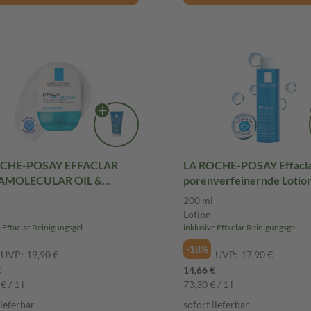
OCHE-POSAY EFFACLAR
LA ROCHE-POSAY Effacl
AMOLECULAR OIL &
porenverfeinernde Lotion
S CORRECT CREAM 40 ml
Lotion
200 ml
Lotion
e Effaclar Reinigungsgel
inklusive Effaclar Reinigungsgel
-18%
UVP:
19,90 €
UVP:
17,90 €
€
14,66 €
€ / 1 l
73,30 € / 1 l
lieferbar
sofort lieferbar