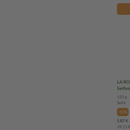
LA RO
Seifen
150 g
Seife
-15%
5,87 €
39,13 €