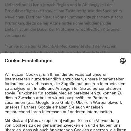
Lieferzeitpunkt kann je nach Region und in Abhängigkeit der
Produktverfügbarkeit sowie vom Zustellzeitpunkt des Spediteurs
abweichen. Darüber hinaus können notwendige pharmazeutische
Prüfungen, die zu deiner Arzneimittelsicherheit dienen, die
Lieferfrist um die Dauer der Prüfungen einschließlich Klärungen
verlängern.
4
Für verschreibungspflichtige Medikamente stellt der Arzt ein
Rezept aus und der Patient erhält sie in der Apotheke. Die
gesetzliche Krankenversicherung übernimmt in der Regel die
Kosten dafür, der Versicherte trägt einen Teil davon als Zuzahlung
mit.
Grundsätzlich leisten Mitglieder Zuzahlungen in Höhe von zehn
Prozent des Abgabepreises,
mindestens
jedoch
fünf Euro
und
höchstens zehn Euro.
Es sind jedoch nie mehr als die tatsächlichen
Kosten der Leistung zu entrichten.
Diese Regeln gelten grundsätzlich auch für Online-Apotheken.
Bei Heilmitteln und häuslicher Krankenpflege beträgt die
Zuzahlung zehn Prozent der Kosten sowie zehn Euro je
Verordnung.
Um das Engagement der Versicherten für ihre eigene Gesundheit zu