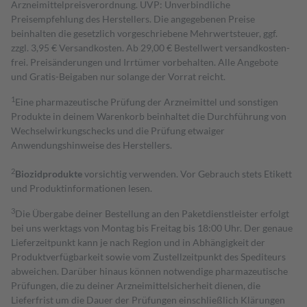
Arzneimittelpreisverordnung. UVP: Unverbindliche
Preisempfehlung des Herstellers. Die angegebenen Preise
beinhalten die gesetzlich vorgeschriebene Mehrwertsteuer, ggf.
zzgl. 3,95 € Versandkosten. Ab 29,00 € Bestell­wert versand­kosten­
frei. Preisänderungen und Irrtümer vorbehalten. Alle Angebote
und Gratis-Beigaben nur solange der Vorrat reicht.
1
Eine pharmazeutische Prüfung der Arzneimittel und sonstigen
Produkte in deinem Warenkorb beinhaltet die Durchführung von
Wechselwirkungschecks und die Prüfung etwaiger
Anwendungshinweise des Herstellers.
2
Biozidprodukte
vorsichtig verwenden. Vor Gebrauch stets Etikett
und Produktinformationen lesen.
3
Die Übergabe deiner Bestellung an den Paketdienstleister erfolgt
bei uns werktags von Montag bis Freitag bis 18:00 Uhr. Der genaue
Lieferzeitpunkt kann je nach Region und in Abhängigkeit der
Produktverfügbarkeit sowie vom Zustellzeitpunkt des Spediteurs
abweichen. Darüber hinaus können notwendige pharmazeutische
Prüfungen, die zu deiner Arzneimittelsicherheit dienen, die
Lieferfrist um die Dauer der Prüfungen einschließlich Klärungen