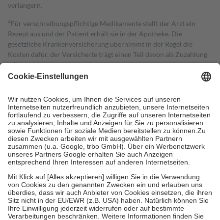
verlängern.
4
Für verschreibungspflichtige Medikamente stellt der Arzt ein
Rezept aus und der Patient erhält sie in der Apotheke. Die
gesetzliche Krankenversicherung übernimmt in der Regel die
Kosten dafür, der Versicherte trägt einen Teil davon als Zuzahlung
mit.
Grundsätzlich leisten Mitglieder Zuzahlungen in Höhe von zehn
Prozent des Abgabepreises,
mindestens
jedoch
fünf Euro
und
höchstens zehn Euro.
Es sind jedoch nie mehr als die tatsächlichen
Kosten der Leistung zu entrichten.
Diese Regeln gelten grundsätzlich auch für Online-Apotheken.
Bei Heilmitteln und häuslicher Krankenpflege beträgt die
Zuzahlung zehn Prozent der Kosten sowie zehn Euro je
Verordnung.
Um das Engagement der Versicherten für ihre eigene Gesundheit zu
stärken und die besondere Stellung der Familie zu unterstützen,
fallen
keine Zuzahlungen
an bei:
• Kindern und Jugendlichen bis zum vollendeten 18. Lebensjahr
mit Ausnahme der Fahrkosten
• Untersuchungen zur Vorsorge und Früherkennung, die von der
GKV getragen werden