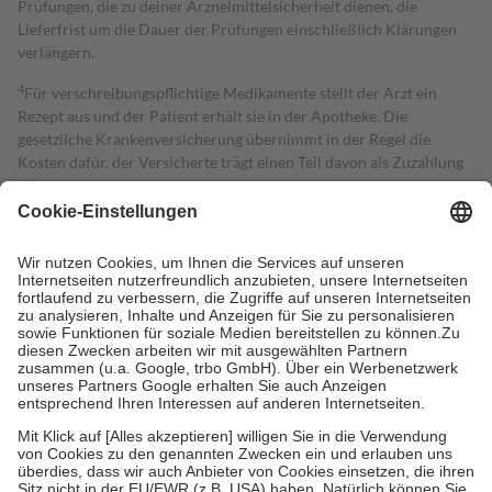
Prüfungen, die zu deiner Arzneimittelsicherheit dienen, die
Lieferfrist um die Dauer der Prüfungen einschließlich Klärungen
verlängern.
4
Für verschreibungspflichtige Medikamente stellt der Arzt ein
Rezept aus und der Patient erhält sie in der Apotheke. Die
gesetzliche Krankenversicherung übernimmt in der Regel die
Kosten dafür, der Versicherte trägt einen Teil davon als Zuzahlung
mit.
Grundsätzlich leisten Mitglieder Zuzahlungen in Höhe von zehn
Prozent des Abgabepreises,
mindestens
jedoch
fünf Euro
und
höchstens zehn Euro.
Es sind jedoch nie mehr als die tatsächlichen
Kosten der Leistung zu entrichten.
Diese Regeln gelten grundsätzlich auch für Online-Apotheken.
Bei Heilmitteln und häuslicher Krankenpflege beträgt die
Zuzahlung zehn Prozent der Kosten sowie zehn Euro je
Verordnung.
Um das Engagement der Versicherten für ihre eigene Gesundheit zu
stärken und die besondere Stellung der Familie zu unterstützen,
fallen
keine Zuzahlungen
an bei:
• Kindern und Jugendlichen bis zum vollendeten 18. Lebensjahr
mit Ausnahme der Fahrkosten