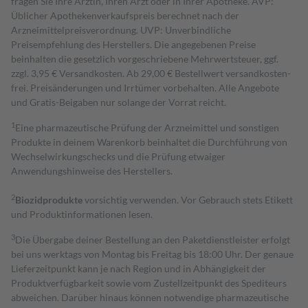
fragen Sie Ihre Ärztin, Ihren Arzt oder in Ihrer Apotheke. AVP:
Üblicher Apothekenverkaufspreis berechnet nach der
Arzneimittelpreisverordnung. UVP: Unverbindliche
Preisempfehlung des Herstellers. Die angegebenen Preise
beinhalten die gesetzlich vorgeschriebene Mehrwertsteuer, ggf.
zzgl. 3,95 € Versandkosten. Ab 29,00 € Bestell­wert versand­kosten­
frei. Preisänderungen und Irrtümer vorbehalten. Alle Angebote
und Gratis-Beigaben nur solange der Vorrat reicht.
1
Eine pharmazeutische Prüfung der Arzneimittel und sonstigen
Produkte in deinem Warenkorb beinhaltet die Durchführung von
Wechselwirkungschecks und die Prüfung etwaiger
Anwendungshinweise des Herstellers.
2
Biozidprodukte
vorsichtig verwenden. Vor Gebrauch stets Etikett
und Produktinformationen lesen.
3
Die Übergabe deiner Bestellung an den Paketdienstleister erfolgt
bei uns werktags von Montag bis Freitag bis 18:00 Uhr. Der genaue
Lieferzeitpunkt kann je nach Region und in Abhängigkeit der
Produktverfügbarkeit sowie vom Zustellzeitpunkt des Spediteurs
abweichen. Darüber hinaus können notwendige pharmazeutische