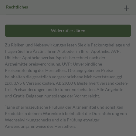
Rechtliches
Widerruf erklären
Zu Risiken und Nebenwirkungen lesen Sie die Packungsbeilage und
fragen Sie Ihre Ärztin, Ihren Arzt oder in Ihrer Apotheke. AVP:
Üblicher Apothekenverkaufspreis berechnet nach der
Arzneimittelpreisverordnung. UVP: Unverbindliche
Preisempfehlung des Herstellers. Die angegebenen Preise
beinhalten die gesetzlich vorgeschriebene Mehrwertsteuer, ggf.
zzgl. 3,95 € Versandkosten. Ab 29,00 € Bestell­wert versand­kosten­
frei. Preisänderungen und Irrtümer vorbehalten. Alle Angebote
und Gratis-Beigaben nur solange der Vorrat reicht.
1
Eine pharmazeutische Prüfung der Arzneimittel und sonstigen
Produkte in deinem Warenkorb beinhaltet die Durchführung von
Wechselwirkungschecks und die Prüfung etwaiger
Anwendungshinweise des Herstellers.