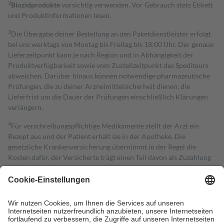
2
Biozidprodukte
vorsichtig verwenden. Vor Gebrauch stets Etikett
und Produktinformationen lesen.
3
Die Übergabe deiner Bestellung an den Paketdienstleister erfolgt
bei uns werktags von Montag bis Freitag bis 18:00 Uhr. Der genaue
Lieferzeitpunkt kann je nach Region und in Abhängigkeit der
Produktverfügbarkeit sowie vom Zustellzeitpunkt des Spediteurs
abweichen. Darüber hinaus können notwendige pharmazeutische
Prüfungen, die zu deiner Arzneimittelsicherheit dienen, die
Lieferfrist um die Dauer der Prüfungen einschließlich Klärungen
verlängern.
4
Für verschreibungspflichtige Medikamente stellt der Arzt ein
Rezept aus und der Patient erhält sie in der Apotheke. Die
gesetzliche Krankenversicherung übernimmt in der Regel die
Kosten dafür, der Versicherte trägt einen Teil davon als Zuzahlung
mit.
Grundsätzlich leisten Mitglieder Zuzahlungen in Höhe von zehn
Prozent des Abgabepreises,
mindestens
jedoch
fünf Euro
und
höchstens zehn Euro.
Es sind jedoch nie mehr als die tatsächlichen
Kosten der Leistung zu entrichten.
Diese Regeln gelten grundsätzlich auch für Online-Apotheken.