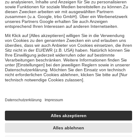
Bei Heilmitteln und häuslicher Krankenpflege beträgt die
Zuzahlung zehn Prozent der Kosten sowie zehn Euro je
Verordnung.
Um das Engagement der Versicherten für ihre eigene Gesundheit zu
stärken und die besondere Stellung der Familie zu unterstützen,
fallen
keine Zuzahlungen
an bei:
• Kindern und Jugendlichen bis zum vollendeten 18. Lebensjahr
mit Ausnahme der Fahrkosten
• Untersuchungen zur Vorsorge und Früherkennung, die von der
GKV getragen werden
• empfohlenen Schutzimpfungen
• Harn- und Blutteststreifen
Wir nutzen Trusted Shops als unabhängigen Dienstleister für die
Einholung von Bewertungen. Trusted Shops hat Maßnahmen
getroffen, um sicherzustellen, dass es sich um echte Bewertungen
handelt. Mehr Informationen findest du hier:
https://help.etrusted.com/hc/de/articles/4419944605341
Einige Bilder und Inhalte wurden unter Zuhilfenahme künstlicher
Intelligenz erstellt.