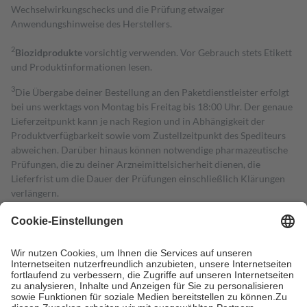
Wechselwirkungschecks und die Prüfung etwaiger
Anwendungshinweise des Herstellers.
2
Biozidprodukte
vorsichtig verwenden. Vor Gebrauch stets Etikett
und Produktinformationen lesen.
3
Die Übergabe deiner Bestellung an den Paketdienstleister erfolgt
bei uns werktags von Montag bis Freitag bis 18:00 Uhr. Der genaue
Lieferzeitpunkt kann je nach Region und in Abhängigkeit der
Produktverfügbarkeit sowie vom Zustellzeitpunkt des Spediteurs
abweichen. Darüber hinaus können notwendige pharmazeutische
Prüfungen, die zu deiner Arzneimittelsicherheit dienen, die
Lieferfrist um die Dauer der Prüfungen einschließlich Klärungen
verlängern.
4
Für verschreibungspflichtige Medikamente stellt der Arzt ein
Rezept aus und der Patient erhält sie in der Apotheke. Die
gesetzliche Krankenversicherung übernimmt in der Regel die
Kosten dafür, der Versicherte trägt einen Teil davon als Zuzahlung
mit.
Grundsätzlich leisten Mitglieder Zuzahlungen in Höhe von zehn
Prozent des Abgabepreises,
mindestens
jedoch
fünf Euro
und