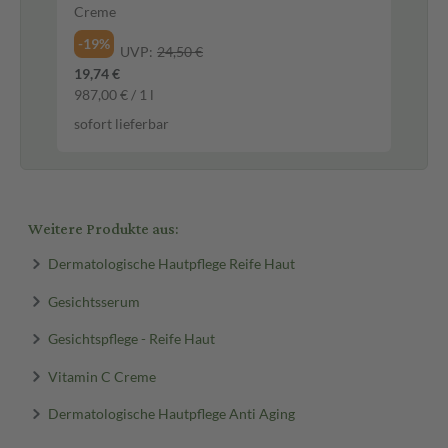
Creme
Flü
-19%
-1
UVP:
24,50 €
19,74 €
19,
987,00 € / 1 l
399
sofort lieferbar
sof
Weitere Produkte aus:
Dermatologische Hautpflege Reife Haut
Gesichtsserum
Gesichtspflege - Reife Haut
Vitamin C Creme
Dermatologische Hautpflege Anti Aging