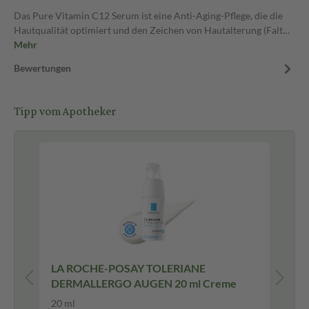
Das Pure Vitamin C12 Serum ist eine Anti-Aging-Pflege, die die
Hautqualität optimiert und den Zeichen von Hautalterung (Falt…
Mehr
Bewertungen
Tipp vom Apotheker
LA ROCHE-POSAY TOLERIANE
LA
DERMALLERGO AUGEN 20 ml Creme
UV
20 ml
50