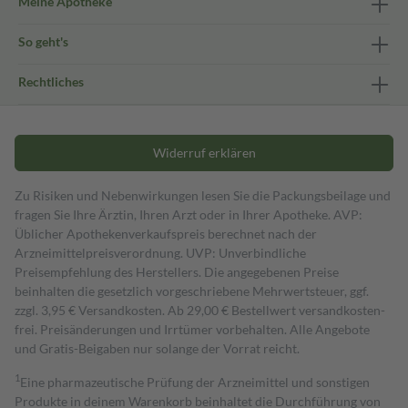
Meine Apotheke
So geht's
Rechtliches
Widerruf erklären
Zu Risiken und Nebenwirkungen lesen Sie die Packungsbeilage und
fragen Sie Ihre Ärztin, Ihren Arzt oder in Ihrer Apotheke. AVP:
Üblicher Apothekenverkaufspreis berechnet nach der
Arzneimittelpreisverordnung. UVP: Unverbindliche
Preisempfehlung des Herstellers. Die angegebenen Preise
beinhalten die gesetzlich vorgeschriebene Mehrwertsteuer, ggf.
zzgl. 3,95 € Versandkosten. Ab 29,00 € Bestell­wert versand­kosten­
frei. Preisänderungen und Irrtümer vorbehalten. Alle Angebote
und Gratis-Beigaben nur solange der Vorrat reicht.
1
Eine pharmazeutische Prüfung der Arzneimittel und sonstigen
Produkte in deinem Warenkorb beinhaltet die Durchführung von