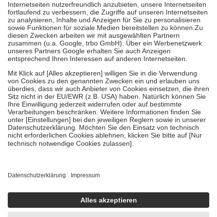
Kosten der Leistung zu entrichten.
Diese Regeln gelten grundsätzlich auch für Online-Apotheken.
Bei Heilmitteln und häuslicher Krankenpflege beträgt die
Zuzahlung zehn Prozent der Kosten sowie zehn Euro je
Verordnung.
Um das Engagement der Versicherten für ihre eigene Gesundheit zu
stärken und die besondere Stellung der Familie zu unterstützen,
fallen
keine Zuzahlungen
an bei:
• Kindern und Jugendlichen bis zum vollendeten 18. Lebensjahr
mit Ausnahme der Fahrkosten
• Untersuchungen zur Vorsorge und Früherkennung, die von der
GKV getragen werden
• empfohlenen Schutzimpfungen
• Harn- und Blutteststreifen
Wir nutzen Trusted Shops als unabhängigen Dienstleister für die
Einholung von Bewertungen. Trusted Shops hat Maßnahmen
getroffen, um sicherzustellen, dass es sich um echte Bewertungen
handelt. Mehr Informationen findest du hier:
https://help.etrusted.com/hc/de/articles/4419944605341
Einige Bilder und Inhalte wurden unter Zuhilfenahme künstlicher