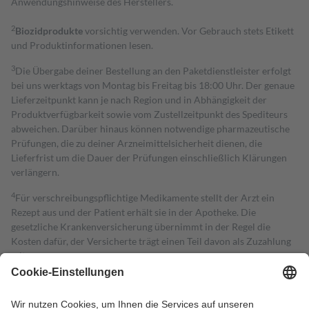
Anwendungshinweise des Herstellers.
2
Biozidprodukte
vorsichtig verwenden. Vor Gebrauch stets Etikett
und Produktinformationen lesen.
3
Die Übergabe deiner Bestellung an den Paketdienstleister erfolgt
bei uns werktags von Montag bis Freitag bis 18:00 Uhr. Der genaue
Lieferzeitpunkt kann je nach Region und in Abhängigkeit der
Produktverfügbarkeit sowie vom Zustellzeitpunkt des Spediteurs
abweichen. Darüber hinaus können notwendige pharmazeutische
Prüfungen, die zu deiner Arzneimittelsicherheit dienen, die
Lieferfrist um die Dauer der Prüfungen einschließlich Klärungen
verlängern.
4
Für verschreibungspflichtige Medikamente stellt der Arzt ein
Rezept aus und der Patient erhält sie in der Apotheke. Die
gesetzliche Krankenversicherung übernimmt in der Regel die
Kosten dafür, der Versicherte trägt einen Teil davon als Zuzahlung
mit.
Grundsätzlich leisten Mitglieder Zuzahlungen in Höhe von zehn
Prozent des Abgabepreises,
mindestens
jedoch
fünf Euro
und
höchstens zehn Euro.
Es sind jedoch nie mehr als die tatsächlichen