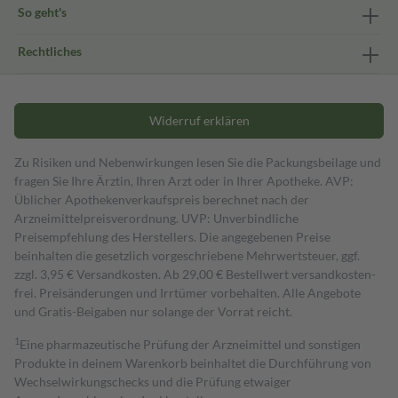
So geht's
Rechtliches
Widerruf erklären
Zu Risiken und Nebenwirkungen lesen Sie die Packungsbeilage und
fragen Sie Ihre Ärztin, Ihren Arzt oder in Ihrer Apotheke. AVP:
Üblicher Apothekenverkaufspreis berechnet nach der
Arzneimittelpreisverordnung. UVP: Unverbindliche
Preisempfehlung des Herstellers. Die angegebenen Preise
beinhalten die gesetzlich vorgeschriebene Mehrwertsteuer, ggf.
zzgl. 3,95 € Versandkosten. Ab 29,00 € Bestell­wert versand­kosten­
frei. Preisänderungen und Irrtümer vorbehalten. Alle Angebote
und Gratis-Beigaben nur solange der Vorrat reicht.
1
Eine pharmazeutische Prüfung der Arzneimittel und sonstigen
Produkte in deinem Warenkorb beinhaltet die Durchführung von
Wechselwirkungschecks und die Prüfung etwaiger