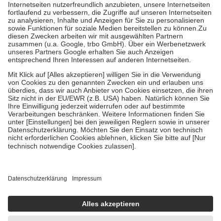
Kosten der Leistung zu entrichten.
Diese Regeln gelten grundsätzlich auch für Online-Apotheken.
Bei Heilmitteln und häuslicher Krankenpflege beträgt die
Zuzahlung zehn Prozent der Kosten sowie zehn Euro je
Verordnung.
Um das Engagement der Versicherten für ihre eigene Gesundheit zu
stärken und die besondere Stellung der Familie zu unterstützen,
fallen
keine Zuzahlungen
an bei:
• Kindern und Jugendlichen bis zum vollendeten 18. Lebensjahr
mit Ausnahme der Fahrkosten
• Untersuchungen zur Vorsorge und Früherkennung, die von der
GKV getragen werden
• empfohlenen Schutzimpfungen
• Harn- und Blutteststreifen
Wir nutzen Trusted Shops als unabhängigen Dienstleister für die
Einholung von Bewertungen. Trusted Shops hat Maßnahmen
getroffen, um sicherzustellen, dass es sich um echte Bewertungen
handelt. Mehr Informationen findest du hier:
https://help.etrusted.com/hc/de/articles/4419944605341
Einige Bilder und Inhalte wurden unter Zuhilfenahme künstlicher