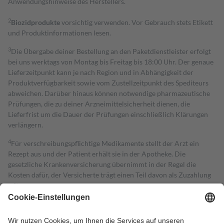
Anwendungshinweise des Herstellers.
2
Biozidprodukte
vorsichtig verwenden. Vor Gebrauch stets Etikett
und Produktinformationen lesen.
3
Die Übergabe deiner Bestellung an den Paketdienstleister erfolgt
bei uns werktags von Montag bis Freitag bis 18:00 Uhr. Der genaue
Lieferzeitpunkt kann je nach Region und in Abhängigkeit der
Produktverfügbarkeit sowie vom Zustellzeitpunkt des Spediteurs
abweichen. Darüber hinaus können notwendige pharmazeutische
Prüfungen, die zu deiner Arzneimittelsicherheit dienen, die
Lieferfrist um die Dauer der Prüfungen einschließlich Klärungen
verlängern.
4
Für verschreibungspflichtige Medikamente stellt der Arzt ein
Rezept aus und der Patient erhält sie in der Apotheke. Die
gesetzliche Krankenversicherung übernimmt in der Regel die
Kosten dafür, der Versicherte trägt einen Teil davon als Zuzahlung
mit.
Grundsätzlich leisten Mitglieder Zuzahlungen in Höhe von zehn
Prozent des Abgabepreises,
mindestens
jedoch
fünf Euro
und
höchstens zehn Euro.
Es sind jedoch nie mehr als die tatsächlichen