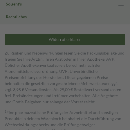
So geht's
Rechtliches
Widerruf erklären
Zu Risiken und Nebenwirkungen lesen Sie die Packungsbeilage und
fragen Sie Ihre Ärztin, Ihren Arzt oder in Ihrer Apotheke. AVP:
Üblicher Apothekenverkaufspreis berechnet nach der
Arzneimittelpreisverordnung. UVP: Unverbindliche
Preisempfehlung des Herstellers. Die angegebenen Preise
beinhalten die gesetzlich vorgeschriebene Mehrwertsteuer, ggf.
zzgl. 3,95 € Versandkosten. Ab 29,00 € Bestell­wert versand­kosten­
frei. Preisänderungen und Irrtümer vorbehalten. Alle Angebote
und Gratis-Beigaben nur solange der Vorrat reicht.
1
Eine pharmazeutische Prüfung der Arzneimittel und sonstigen
Produkte in deinem Warenkorb beinhaltet die Durchführung von
Wechselwirkungschecks und die Prüfung etwaiger