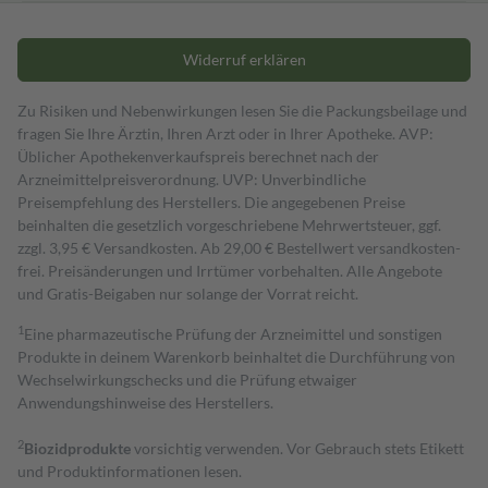
Widerruf erklären
Zu Risiken und Nebenwirkungen lesen Sie die Packungsbeilage und
fragen Sie Ihre Ärztin, Ihren Arzt oder in Ihrer Apotheke. AVP:
Üblicher Apothekenverkaufspreis berechnet nach der
Arzneimittelpreisverordnung. UVP: Unverbindliche
Preisempfehlung des Herstellers. Die angegebenen Preise
beinhalten die gesetzlich vorgeschriebene Mehrwertsteuer, ggf.
zzgl. 3,95 € Versandkosten. Ab 29,00 € Bestell­wert versand­kosten­
frei. Preisänderungen und Irrtümer vorbehalten. Alle Angebote
und Gratis-Beigaben nur solange der Vorrat reicht.
1
Eine pharmazeutische Prüfung der Arzneimittel und sonstigen
Produkte in deinem Warenkorb beinhaltet die Durchführung von
Wechselwirkungschecks und die Prüfung etwaiger
Anwendungshinweise des Herstellers.
2
Biozidprodukte
vorsichtig verwenden. Vor Gebrauch stets Etikett
und Produktinformationen lesen.