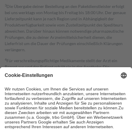
3
Die Übergabe deiner Bestellung an den Paketdienstleister erfolgt
bei uns werktags von Montag bis Freitag bis 18:00 Uhr. Der genaue
Lieferzeitpunkt kann je nach Region und in Abhängigkeit der
Produktverfügbarkeit sowie vom Zustellzeitpunkt des Spediteurs
abweichen. Darüber hinaus können notwendige pharmazeutische
Prüfungen, die zu deiner Arzneimittelsicherheit dienen, die
Lieferfrist um die Dauer der Prüfungen einschließlich Klärungen
verlängern.
4
Für verschreibungspflichtige Medikamente stellt der Arzt ein
Rezept aus und der Patient erhält sie in der Apotheke. Die
gesetzliche Krankenversicherung übernimmt in der Regel die
Kosten dafür, der Versicherte trägt einen Teil davon als Zuzahlung
mit.
Grundsätzlich leisten Mitglieder Zuzahlungen in Höhe von zehn
Prozent des Abgabepreises,
mindestens
jedoch
fünf Euro
und
höchstens zehn Euro.
Es sind jedoch nie mehr als die tatsächlichen
Kosten der Leistung zu entrichten.
Diese Regeln gelten grundsätzlich auch für Online-Apotheken.
Bei Heilmitteln und häuslicher Krankenpflege beträgt die
Zuzahlung zehn Prozent der Kosten sowie zehn Euro je