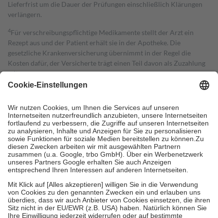
Lieferfrist um die Dauer der Prüfungen einschließlich Klärungen
verlängern.
4
Für verschreibungspflichtige Medikamente stellt der Arzt ein
Rezept aus und der Patient erhält sie in der Apotheke. Die
gesetzliche Krankenversicherung übernimmt in der Regel die
Kosten dafür, der Versicherte trägt einen Teil davon als Zuzahlung
mit.
Grundsätzlich leisten Mitglieder Zuzahlungen in Höhe von zehn
Prozent des Abgabepreises,
mindestens
jedoch
fünf Euro
und
höchstens zehn Euro.
Es sind jedoch nie mehr als die tatsächlichen
Kosten der Leistung zu entrichten.
Diese Regeln gelten grundsätzlich auch für Online-Apotheken.
Bei Heilmitteln und häuslicher Krankenpflege beträgt die
Zuzahlung zehn Prozent der Kosten sowie zehn Euro je
Verordnung.
Um das Engagement der Versicherten für ihre eigene Gesundheit zu
stärken und die besondere Stellung der Familie zu unterstützen,
fallen
keine Zuzahlungen
an bei:
• Kindern und Jugendlichen bis zum vollendeten 18. Lebensjahr
mit Ausnahme der Fahrkosten
• Untersuchungen zur Vorsorge und Früherkennung, die von der