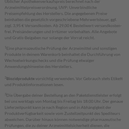
Üblicher Apothekenverkaufspreis berechnet nach der
Arzneimittelpreisverordnung. UVP: Unverbindliche
Preisempfehlung des Herstellers. Die angegebenen Preise
beinhalten die gesetzlich vorgeschriebene Mehrwertsteuer, ggf.
zzgl. 3,95 € Versandkosten. Ab 29,00 € Bestell­wert versand­kosten­
frei. Preisänderungen und Irrtümer vorbehalten. Alle Angebote
und Gratis-Beigaben nur solange der Vorrat reicht.
1
Eine pharmazeutische Prüfung der Arzneimittel und sonstigen
Produkte in deinem Warenkorb beinhaltet die Durchführung von
Wechselwirkungschecks und die Prüfung etwaiger
Anwendungshinweise des Herstellers.
2
Biozidprodukte
vorsichtig verwenden. Vor Gebrauch stets Etikett
und Produktinformationen lesen.
3
Die Übergabe deiner Bestellung an den Paketdienstleister erfolgt
bei uns werktags von Montag bis Freitag bis 18:00 Uhr. Der genaue
Lieferzeitpunkt kann je nach Region und in Abhängigkeit der
Produktverfügbarkeit sowie vom Zustellzeitpunkt des Spediteurs
abweichen. Darüber hinaus können notwendige pharmazeutische
Prüfungen, die zu deiner Arzneimittelsicherheit dienen, die