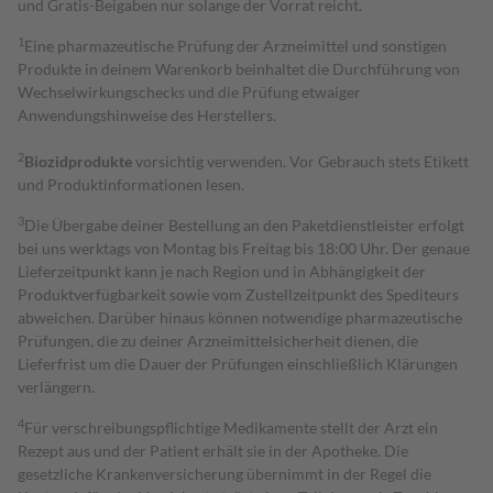
und Gratis-Beigaben nur solange der Vorrat reicht.
1
Eine pharmazeutische Prüfung der Arzneimittel und sonstigen
Produkte in deinem Warenkorb beinhaltet die Durchführung von
Wechselwirkungschecks und die Prüfung etwaiger
Anwendungshinweise des Herstellers.
2
Biozidprodukte
vorsichtig verwenden. Vor Gebrauch stets Etikett
und Produktinformationen lesen.
3
Die Übergabe deiner Bestellung an den Paketdienstleister erfolgt
bei uns werktags von Montag bis Freitag bis 18:00 Uhr. Der genaue
Lieferzeitpunkt kann je nach Region und in Abhängigkeit der
Produktverfügbarkeit sowie vom Zustellzeitpunkt des Spediteurs
abweichen. Darüber hinaus können notwendige pharmazeutische
Prüfungen, die zu deiner Arzneimittelsicherheit dienen, die
Lieferfrist um die Dauer der Prüfungen einschließlich Klärungen
verlängern.
4
Für verschreibungspflichtige Medikamente stellt der Arzt ein
Rezept aus und der Patient erhält sie in der Apotheke. Die
gesetzliche Krankenversicherung übernimmt in der Regel die