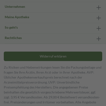
Unternehmen
Meine Apotheke
So geht's
Rechtliches
Widerruf erklären
Zu Risiken und Nebenwirkungen lesen Sie die Packungsbeilage und
fragen Sie Ihre Ärztin, Ihren Arzt oder in Ihrer Apotheke. AVP:
Üblicher Apothekenverkaufspreis berechnet nach der
Arzneimittelpreisverordnung. UVP: Unverbindliche
Preisempfehlung des Herstellers. Die angegebenen Preise
beinhalten die gesetzlich vorgeschriebene Mehrwertsteuer, ggf.
zzgl. 3,95 € Versandkosten. Ab 29,00 € Bestell­wert versand­kosten­
frei. Preisänderungen und Irrtümer vorbehalten. Alle Angebote