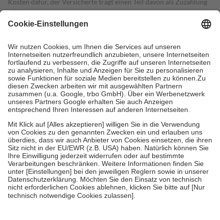
Kosten dafür, der Versicherte trägt einen Teil davon als Zuzahlung
mit.
Grundsätzlich leisten Mitglieder Zuzahlungen in Höhe von zehn
Prozent des Abgabepreises,
mindestens
jedoch
fünf Euro
und
höchstens zehn Euro.
Es sind jedoch nie mehr als die tatsächlichen
Kosten der Leistung zu entrichten.
Diese Regeln gelten grundsätzlich auch für Online-Apotheken.
Bei Heilmitteln und häuslicher Krankenpflege beträgt die
Zuzahlung zehn Prozent der Kosten sowie zehn Euro je
Verordnung.
Um das Engagement der Versicherten für ihre eigene Gesundheit zu
stärken und die besondere Stellung der Familie zu unterstützen,
fallen
keine Zuzahlungen
an bei:
• Kindern und Jugendlichen bis zum vollendeten 18. Lebensjahr
mit Ausnahme der Fahrkosten
• Untersuchungen zur Vorsorge und Früherkennung, die von der
GKV getragen werden
• empfohlenen Schutzimpfungen
• Harn- und Blutteststreifen
Wir nutzen Trusted Shops als unabhängigen Dienstleister für die
Einholung von Bewertungen. Trusted Shops hat Maßnahmen