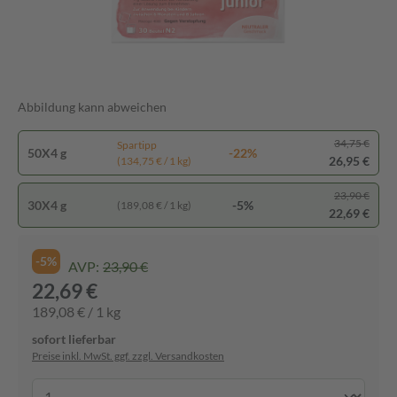
Abbildung kann abweichen
34,75 €
Spartipp
50X4 g
-22%
26,95 €
(134,75 € / 1 kg)
23,90 €
30X4 g
-5%
(189,08 € / 1 kg)
22,69 €
-5%
AVP:
23,90 €
22,69 €
189,08 € / 1 kg
sofort lieferbar
Preise inkl. MwSt. ggf. zzgl. Versandkosten