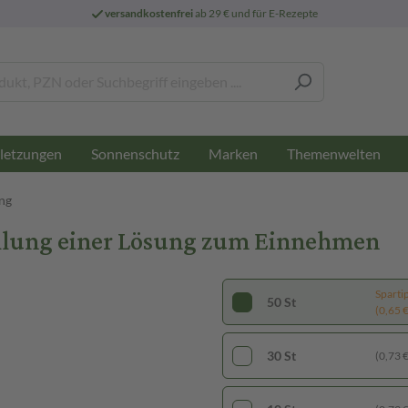
versandkostenfrei
ab 29 € und für E-Rezepte
letzungen
Sonnenschutz
Marken
Themenwelten
ng
tellung einer Lösung zum Einnehmen
Sparti
50 St
(0,65 € 
30 St
(0,73 € 