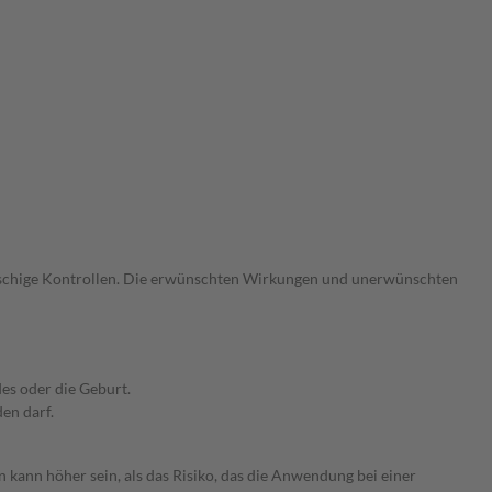
gmaschige Kontrollen. Die erwünschten Wirkungen und unerwünschten
es oder die Geburt.
den darf.
 kann höher sein, als das Risiko, das die Anwendung bei einer