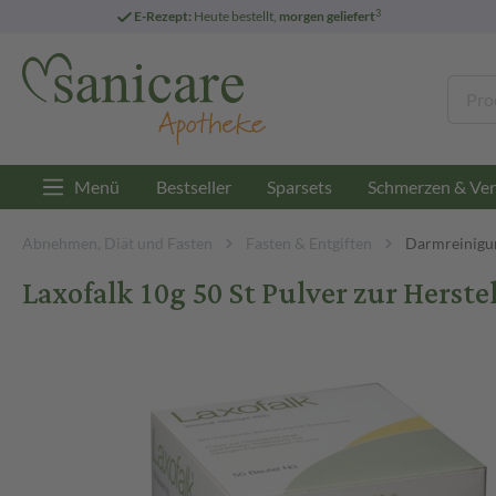
3
E-Rezept:
Heute bestellt,
morgen geliefert
Menü
Bestseller
Sparsets
Schmerzen & Ver
Abnehmen, Diät und Fasten
Fasten & Entgiften
Darmreinigu
Laxofalk 10g 50 St Pulver zur Hers