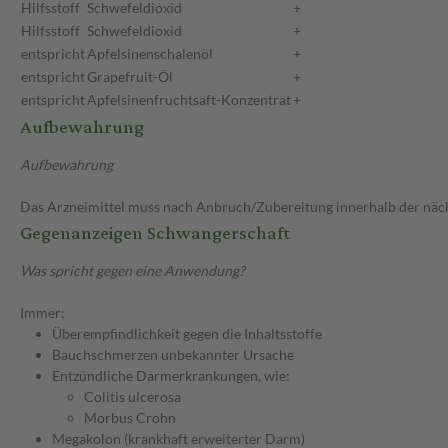
Hilfsstoff
Schwefeldioxid
+
Hilfsstoff
Schwefeldioxid
+
entspricht
Apfelsinenschalenöl
+
entspricht
Grapefruit-Öl
+
entspricht
Apfelsinenfruchtsaft-Konzentrat
+
Aufbewahrung
Aufbewahrung
Das Arzneimittel muss nach Anbruch/Zubereitung innerhalb der näc
Gegenanzeigen Schwangerschaft
Was spricht gegen eine Anwendung?
Immer:
Überempfindlichkeit gegen die Inhaltsstoffe
Bauchschmerzen unbekannter Ursache
Entzündliche Darmerkrankungen, wie:
Colitis ulcerosa
Morbus Crohn
Megakolon (krankhaft erweiterter Darm)