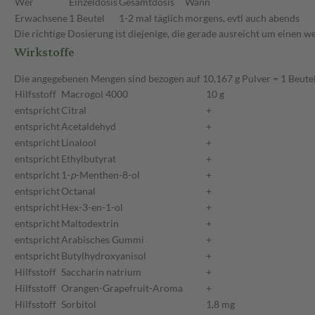
Wer
Einzeldosis
Gesamtdosis
Wann
Erwachsene
1 Beutel
1-2 mal täglich
morgens, evtl auch abends
Die richtige Dosierung ist diejenige, die gerade ausreicht um einen 
Wirkstoffe
Die angegebenen Mengen sind bezogen auf 10,167 g Pulver = 1 Beute
Hilfsstoff
Macrogol 4000
10 g
entspricht
Citral
+
entspricht
Acetaldehyd
+
entspricht
Linalool
+
entspricht
Ethylbutyrat
+
entspricht
1-
p
-Menthen-8-ol
+
entspricht
Octanal
+
entspricht
Hex-3-en-1-ol
+
entspricht
Maltodextrin
+
entspricht
Arabisches Gummi
+
entspricht
Butylhydroxyanisol
+
Hilfsstoff
Saccharin natrium
+
Hilfsstoff
Orangen-Grapefruit-Aroma
+
Hilfsstoff
Sorbitol
1,8 mg