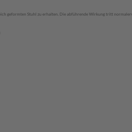
weich geformten Stuhl zu erhalten. Die abführende Wirkung tritt normaler
l