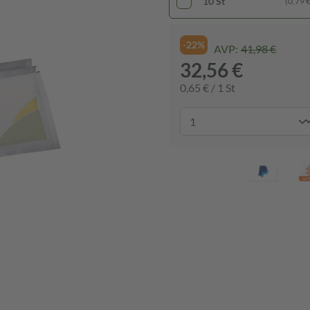
10 St
(0,79 € 
-22%
AVP:
41,98 €
32,56 €
0,65 € / 1 St