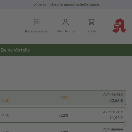
persönliche
pharmazeutische Beratung
Rezept einlösen
Mein Konto
0,00 €
Deine Vorteile
AVP:
41,98 €
pp
-22%
32,56 €
/ 1 St)
AVP:
28,30 €
-22%
/ 1 St)
21,95 €
AVP:
10,75 €