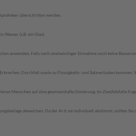
 Apotheker überschritten werden.
n Wasser (z.B. ein Glas).
Wochen anwenden. Falls nach zweiwöchiger Einnahme noch keine Besserung e
rbrechen, Durchfall sowie zu Flüssigkeits- und Salzverlusten kommen. 
d älteren Menschen auf eine gewissenhafte Dosierung. Im Zweifelsfalle f
gsbeilage abweichen. Da der Arzt sie individuell abstimmt, sollten Si