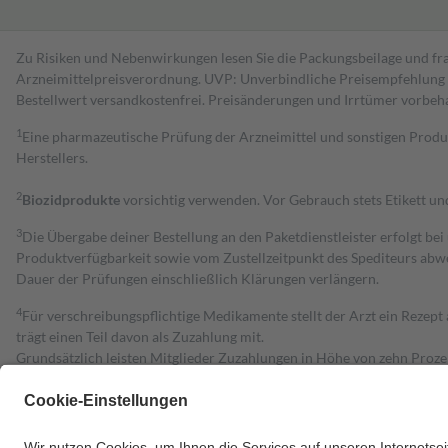
Zu Risiken und Nebenwirkungen lesen Sie die Packungsbeilage und fra
Arzneimittelpreisverordnung. UVP: Unverbindliche Preisempfehlung de
Bestell­wert versand­kosten­frei. Preisänderungen und Irrtümer vorbeh
1
Eine pharmazeutische Prüfung der Arzneimittel und sonstigen Pro
Herstellers.
2
Biozidprodukte
vorsichtig verwenden. Vor Gebrauch stets Etikett u
3
Die Übergabe deiner Bestellung an den Paketdienstleister erfolgt bei
Produktverfügbarkeit sowie vom Zustellzeitpunkt des Spediteurs abwe
Dauer der Prüfungen einschließlich Klärungen verlängern.
4
Für verschreibungspflichtige Medikamente stellt der Arzt ein Rezept 
trägt einen Teil davon als Zuzahlung mit.
Grundsätzlich leisten Mitglieder Zuzahlungen in Höhe von zehn Proz
zu entrichten.
Diese Regeln gelten grundsätzlich auch für Online-Apotheken.
Bei Heilmitteln und häuslicher Krankenpflege beträgt die Zuzahlung 
Um das Engagement der Versicherten für ihre eigene Gesundheit zu stä