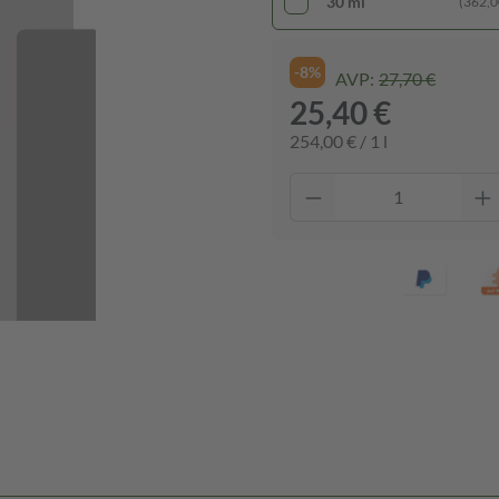
30 ml
(362,00
-8%
AVP:
27,70 €
25,40 €
254,00 € / 1 l