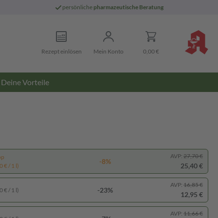
persönliche
pharmazeutische Beratung
Rezept einlösen
Mein Konto
0,00 €
Deine Vorteile
AVP:
27,70 €
pp
-8%
25,40 €
 € / 1 l)
AVP:
16,85 €
-23%
 € / 1 l)
12,95 €
AVP:
11,66 €