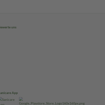
Bewerte uns
Sanicare App