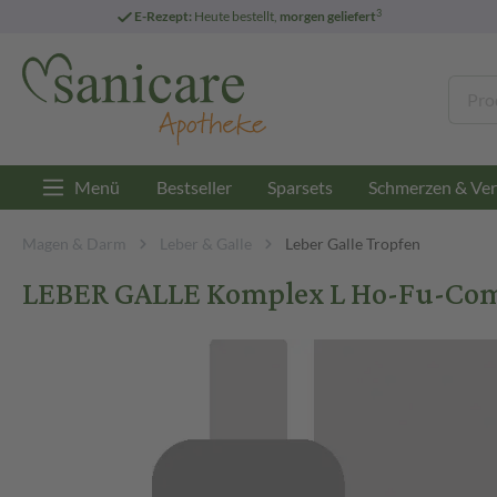
3
E-Rezept:
Heute bestellt,
morgen geliefert
Menü
Bestseller
Sparsets
Schmerzen & Ver
Magen & Darm
Leber & Galle
Leber Galle Tropfen
LEBER GALLE Komplex L Ho-Fu-Comp