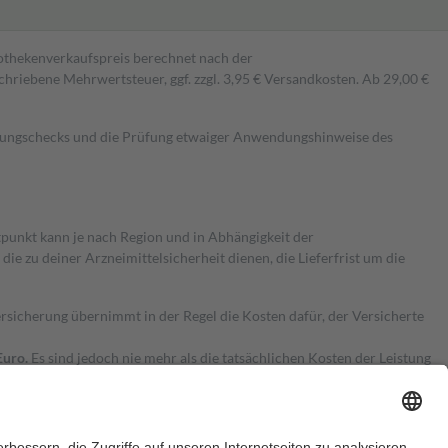
pothekenverkaufspreis berechnet nach der
hriebene Mehrwertsteuer, ggf. zzgl. 3,95 € Versandkosten. Ab 29,00 €
kungschecks und die Prüfung etwaiger Anwendungshinweise des
itpunkt kann je nach Region und in Abhängigkeit der
 zu deiner Arzneimittelsicherheit dienen, die Lieferfrist um die
ersicherung übernimmt in der Regel die Kosten dafür, der Versicherte
Euro.
Es sind jedoch nie mehr als die tatsächlichen Kosten der Leistung
e Zuzahlungen
an bei: