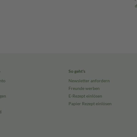
e
So geht's
nto
Newsletter anfordern
Freunde werben
gen
E-Rezept einlösen
Papier Rezept einlösen
g