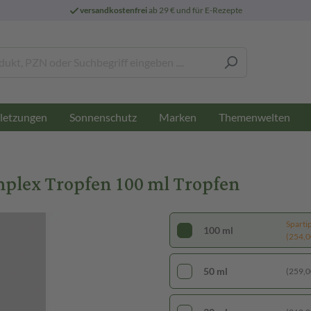
versandkostenfrei
ab 29 € und für E-Rezepte
letzungen
Sonnenschutz
Marken
Themenwelten
lex Tropfen 100 ml Tropfen
Sparti
100 ml
(254,00
50 ml
(259,00