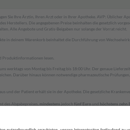
gen Sie Ihre Ärztin, Ihren Arzt oder in Ihrer Apotheke. AVP: Üblicher A
s Herstellers. Die angegebenen Preise beinhalten die gesetzlich vorgesc
alten. Alle Angebote und Gratis-Beigaben nur solange der Vorrat reicht.
dukte in deinem Warenkorb beinhaltet die Durchführung von Wechselwir
nd Produktinformationen lesen.
 uns werktags von Montag bis Freitag bis 18:00 Uhr. Der genaue Lieferze
ichen. Darüber hinaus können notwendige pharmazeutische Prüfungen, die
aus und der Patient erhält sie in der Apotheke. Die gesetzliche Krankenv
ent des Abgabepreises,
mindestens
jedoch
fünf Euro
und
höchstens zehn 
zehn Prozent der Kosten sowie zehn Euro je Verordnung.
rken und die besondere Stellung der Familie zu unterstützen, fallen
kein