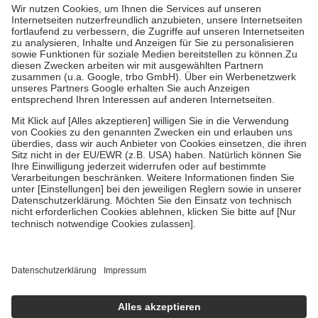
höchstens zehn Euro.
Es sind jedoch nie mehr als die tatsächlichen
Kosten der Leistung zu entrichten.
Diese Regeln gelten grundsätzlich auch für Online-Apotheken.
Bei Heilmitteln und häuslicher Krankenpflege beträgt die
Zuzahlung zehn Prozent der Kosten sowie zehn Euro je
Verordnung.
Um das Engagement der Versicherten für ihre eigene Gesundheit zu
stärken und die besondere Stellung der Familie zu unterstützen,
fallen
keine Zuzahlungen
an bei:
• Kindern und Jugendlichen bis zum vollendeten 18. Lebensjahr
mit Ausnahme der Fahrkosten
• Untersuchungen zur Vorsorge und Früherkennung, die von der
GKV getragen werden
• empfohlenen Schutzimpfungen
• Harn- und Blutteststreifen
Wir nutzen Trusted Shops als unabhängigen Dienstleister für die
Einholung von Bewertungen. Trusted Shops hat Maßnahmen
getroffen, um sicherzustellen, dass es sich um echte Bewertungen
handelt. Mehr Informationen findest du hier:
https://help.etrusted.com/hc/de/articles/4419944605341