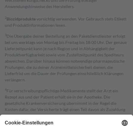
Wechselwirkungschecks und die Prüfung etwaiger
Anwendungshinweise des Herstellers.
2
Biozidprodukte
vorsichtig verwenden. Vor Gebrauch stets Etikett
und Produktinformationen lesen.
3
Die Übergabe deiner Bestellung an den Paketdienstleister erfolgt
bei uns werktags von Montag bis Freitag bis 18:00 Uhr. Der genaue
Lieferzeitpunkt kann je nach Region und in Abhängigkeit der
Produktverfügbarkeit sowie vom Zustellzeitpunkt des Spediteurs
abweichen. Darüber hinaus können notwendige pharmazeutische
Prüfungen, die zu deiner Arzneimittelsicherheit dienen, die
Lieferfrist um die Dauer der Prüfungen einschließlich Klärungen
verlängern.
4
Für verschreibungspflichtige Medikamente stellt der Arzt ein
Rezept aus und der Patient erhält sie in der Apotheke. Die
gesetzliche Krankenversicherung übernimmt in der Regel die
Kosten dafür, der Versicherte trägt einen Teil davon als Zuzahlung
mit.
Grundsätzlich leisten Mitglieder Zuzahlungen in Höhe von zehn
Prozent des Abgabepreises,
mindestens
jedoch
fünf Euro
und