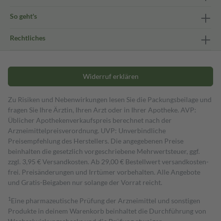
So geht's
Rechtliches
Widerruf erklären
Zu Risiken und Nebenwirkungen lesen Sie die Packungsbeilage und
fragen Sie Ihre Ärztin, Ihren Arzt oder in Ihrer Apotheke. AVP:
Üblicher Apothekenverkaufspreis berechnet nach der
Arzneimittelpreisverordnung. UVP: Unverbindliche
Preisempfehlung des Herstellers. Die angegebenen Preise
beinhalten die gesetzlich vorgeschriebene Mehrwertsteuer, ggf.
zzgl. 3,95 € Versandkosten. Ab 29,00 € Bestell­wert versand­kosten­
frei. Preisänderungen und Irrtümer vorbehalten. Alle Angebote
und Gratis-Beigaben nur solange der Vorrat reicht.
1
Eine pharmazeutische Prüfung der Arzneimittel und sonstigen
Produkte in deinem Warenkorb beinhaltet die Durchführung von